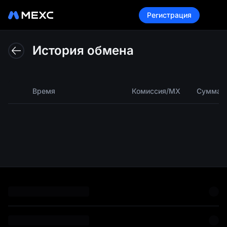
Регистрация
Эту
История обмена
Время
Комиссия/MX
Сумма к
функц