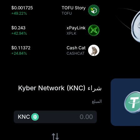
$0.001725
TOFU Story
+49.22%
TOFU
$0.243
xPayLink
+42.94%
XPLK
$0.11372
Cash Cat
+24.84%
CASHCAT
شراء Kyber Network (KNC)
المبلغ
KNC