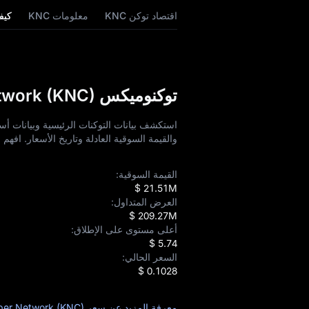
اقتصاد توكن KNC
معلومات KNC
كيفي
توكنوميكس Kyber Network (KNC) وتحليل الأسعار
والقيمة السوقية العادلة وتاريخ الأسعار. افه
القيمة السوقية:
$ 21.51M
العرض المتداول:
$ 209.27M
أعلى مستوى على الإطلاق:
$ 5.74
السعر الحالي:
$ 0.1028
معرفة المزيد عن سعر Kyber Network (KNC)