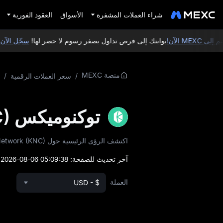
شراء العملات المشفرة
الأسواق
العقود الفورية
ME الآن!
بوابتك إلى فرص تداول بصفر رسوم لا حصر لها!
سجّل الآن في EXC
منصة MEXC
/
سعر العملات الرقمية
/
توكنوميكس Kyber Network (KNC)
اكتشف الرؤى الرئيسية حول Kyber Network (KNC)، بما في ذلك عرض التوكن ونموذج التوزيع وبيانات السوق في الوقت الفعلي.
آخر تحديث للصفحة:
2026-08-06 05:09:38
)
العملة
USD - $