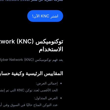
اشتر KNC الآن!
الاستخدام
يعد فهم توكنوميكس Kyber Network (KNC) أمرًا ضروريًا لتحليل قيمتها واستدامتها وإمكاناتها على المدى الطويل.
المقاييس الرئيسية وكيفية حسابه
إجمالي العرض:
الحد الأقصى لعدد توكن KNC التي تم إنشاؤه أو سيتم إنشاؤه على الإطلاق.
العرض المتداول:
عدد التوكن المتاح حاليًا في السوق وفي أي