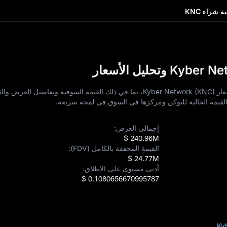
ة شراء KNC
استكشف بيانات التوكنات الرئيسية وبيانات أسعار Kyber Network (KNC)، بما في ذلك القيمة السوقية وتفا
م القيمة الحالية للتوكن ومركزها في السوق في لمحة سريعة.
إجمالي العرض:
$ 240.96M
القيمة المخففة بالكامل (FDV):
$ 24.77M
أدنى مستوى على الإطلاق:
$ 0.1080656670995787