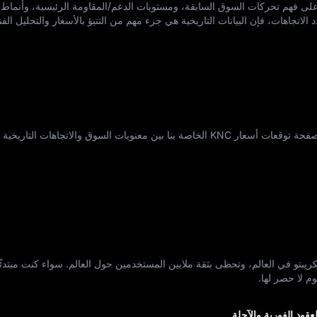
 أسعار KNC المستخدمين على فهم تحركات السوق السابقة، ومستويات الدعم/المقاومة الرئيسية، وأنم
الاتجاهات، فإن البيانات التاريخية هي جزء مهم من التنبؤ بالأسعار والتحليل الفن
هل تريد أن تعرف إلى أين يتجه KNC؟ تجمع صفحة توقعات أسعار KNC الخاصة بنا بين معنويات السوق والاتجاه
ل الكريبتو في العالم، وتحظى بثقة ملايين المستخدمين حول العالم. سواء كنت مبتدئًا