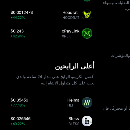
اط التقلبات. وسواء
ي.
$0.0012473
Hoodrat
+44.22%
HOODRAT
$0.243
xPayLink
+42.94%
XPLK
ات التاريخية والمؤشرات
أعلى الرابحين
أفضل الكريبتو الرابح على مدار 24 ساعة والذي
يجب على كل متداول الانتباه إليه
$0.35459
Heima
+77.48%
HEI
 أو محترفًا، فإن
$0.026546
Bless
+49.22%
BLESS