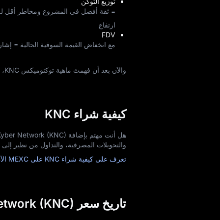
توزيع التوكن
= ثقة أفضل في المشروع ومخاطر أقل لل
ارتفاع
FDV
مع انخفاض القيمة السوقية الحالية = إشار
والآن بعد أن فهمتَ ماهية توكنوميكس KNC، استكشف
كيفية شراء KNC
والتحويلات المصرفية، والتداول من نظير إلى نظير. سواء كنت مبتدئاً
تعرف على كيفية شراء KNC على MEXC الآن!
تاريخ سعر Kyber Network (KNC)