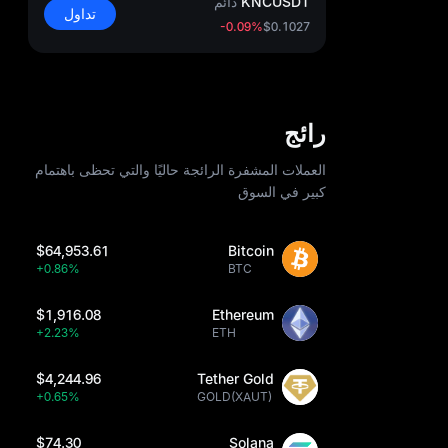
KNCUSDT
دائم
تداول
-0.09%
$0.1027
رائج
العملات المشفرة الرائجة حاليًا والتي تحظى باهتمام
كبير في السوق
$64,953.61
Bitcoin
+0.86%
BTC
$1,916.08
Ethereum
+2.23%
ETH
$4,244.96
Tether Gold
+0.65%
GOLD(XAUT)
$74.30
Solana