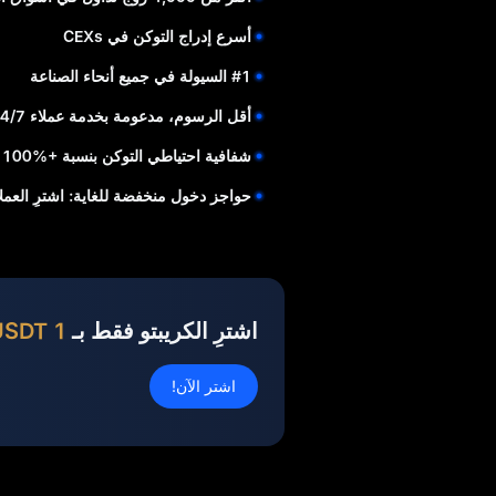
أسرع إدراج التوكن في CEXs
#1 السيولة في جميع أنحاء الصناعة
أقل الرسوم، مدعومة بخدمة عملاء 24/7
شفافية احتياطي التوكن بنسبة +%100 لأموال المستخدم
حواجز دخول منخفضة للغاية: اشترِ العملات الم
اشترِ الكريبتو فقط بـ
1 USDT
اشتر الآن!