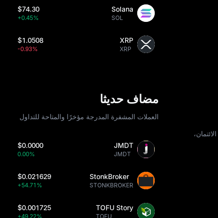
$74.30
Solana
+0.45%
SOL
$1.0508
XRP
-0.93%
XRP
مضاف حديثا
العملات المشفرة المدرجة مؤخرًا والمتاحة للتداول
KN ، بما في ذلك بطاقات الائتمان،
$0.0000
JMDT
0.00%
JMDT
$0.021629
StonkBroker
+54.71%
STONKBROKER
$0.001725
TOFU Story
+49.22%
TOFU