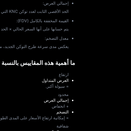
إجمالي العرض:
الحد الأقصى الثابت لعدد توكن KNC التي يمكن أن توجد في المجموع.
القيمة المخففة بالكامل (FDV):
يتم حسابها على أنها السعر الحالي × الحد
معدل التضخم:
يعكس مدى سرعة طرح التوكن الجديد، مما 
ما أهمية هذه المقاييس بالنسبة 
ارتفاع
العرض المتداول
= سيولة أكبر.
محدود
إجمالي العرض
+ انخفاض
التضخم
= إمكانية ارتفاع الأسعار على المدى الطوي
شفافية