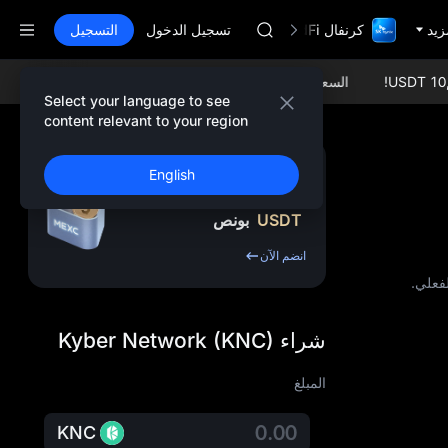
BLESS
زيد
كرنفال TradFi مع 1,000,000$
MINIMAX
تسجيل الدخول
التسجيل
HEI
CAP
السعر الحالي USDC (USDCoin):
$1.00088 0.00%
السعر الحالي (Ethereum
UNITREE
Select your language to see
BLESS
content relevant to your region
MINIMAX
HEI
اشترك واحصل على ما
English
CAP
يصل إلى
10,000
UNITREE
USDT
بونص
انضم الآن
شراء Kyber Network (KNC)
المبلغ
KNC