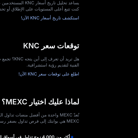
يساعد تحليل تاريخ
كنت تتبع أعلى المستويات على الإطلاق أو تحدد 
استكشف تاريخ أسعار KNC الآن!
توقعات سعر KNC
الفنية لتقديم رؤية استشرافية.
اطلع على توقعات سعر KNC الآن!
لماذا عليك اختيار MEXC؟
تُعدّ MEXC واحدة من أفضل منصات تداو
MEXC هي بوابتك إلى فرص تداول بصفر رسوم لا حصر لها.
أكثر من 4,000 زوج تداول في أسواق العقود الفورية والآجلة