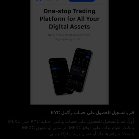
قم بالتسجيل للحصول على حساب وأكمل KYC
أولاً، قم بالتسجيل للحصول على حساب وأكمل عملية KYC على MEXC.
يمكنك القيام بذلك على موقع MEXC الرسمي أو تطبيق MEXC
باستخدام رقم هاتفك أو عنوان بريدك الإلكتروني.