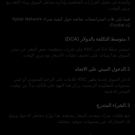
واضحة في تقليل القرارات العاطفية وإدارة مخاطر السوق وبناء الثقة مع
مرور الوقت.
فيما يلي ثلاث استراتيجيات شائعة حول كيفية شراء Kyber Network
Crystal v2:
1.متوسط التكلفة بالدولار (DCA)
استثمر مبلغًا ثابتًا في KNC على فترات منتظمة، بغض النظر عن سعر
السوق. هذا يُساعد على تخفيف تقلبات الأسعار مع مرور الوقت.
2.الدخول المبني على الاتجاه
ادخل السوق عندما يظهر KNC علامات على الزخم الصعودي أو كسر
مستويات المقاومة الرئيسية. يركز هذا النهج على التأكيد بدلاً من توقيت
القيعان الدقيقة.
3.الشراء المتدرج
ضع طلبات شراء متعددة بأسعار مختلفة. هذا يُوزّع مخاطر الدخول ويتيح
لك المشاركة عبر مستويات سوقية مختلفة.