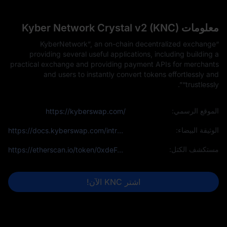
معلومات Kyber Network Crystal v2 (KNC)
“KyberNetwork”, an on-chain decentralized exchange
providing several useful applications, including building a
practical exchange and providing payment APIs for merchants
and users to instantly convert tokens effortlessly and
“trustlessly”.
الموقع الرسمي:
https://kyberswap.com/
الوثيقة البيضاء:
https://docs.kyberswap.com/introduction
مستكشف الكتل:
https://etherscan.io/token/0xdeFA4e8a7bcBA345F687a2f1456F5Edd9CE97202
اشتر KNC الآن!