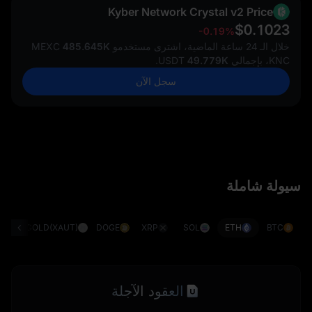
Kyber Network Crystal v2 Price
$0.1023
-0.19%
خلال الـ 24 ساعة الماضية، اشترى مستخدمو MEXC
485.645K
KNC، بإجمالي
49.779K
USDT.
سجل الآن
سيولة شاملة
G)
GOLD(XAUT)
DOGE
XRP
SOL
ETH
BTC
العقود الآجلة