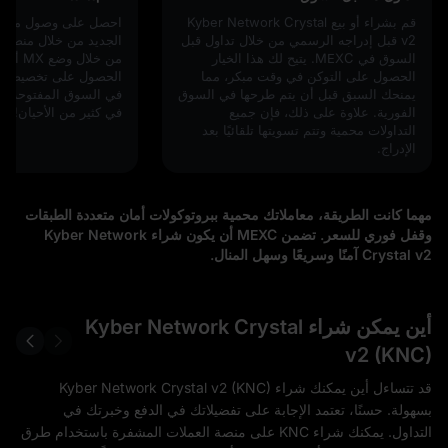
قم بشراء أو بيع Kyber Network Crystal
احصل على وصول مبكر 
v2 قبل إدراجه الرسمي من خلال تداول قبل
السوق في MEXC. يتيح لك هذا الخيار
الحصول على التوكن في وقت مبكر، مما
الحصول على تخصيصات 
يمنحك السبق قبل أن يتم طرحها في السوق
في السوق المفتوحة، بأس
الفورية. علاوة على ذلك، فإن جميع
في كثير من الأحيان!
التداولات محمية وتتم تسويتها تلقائيًا بعد
الإدراج.
مهما كانت الطريقة، معاملاتك محمية ببروتوكولات أمان متعددة الطبقات
وقفل فوري للسعر. تضمن MEXC أن يكون شراء Kyber Network
Crystal v2 آمنًا وسريعًا وسهل المنال.
أين يمكن شراء Kyber Network Crystal
v2 (KNC)
قد تتساءل أين يمكنك شراء Kyber Network Crystal v2 (KNC)
بسهولة. حسنًا، تعتمد الإجابة على تفضيلاتك في الدفع وخبرتك في
التداول. يمكنك شراء KNC على منصة العملات المشفرة باستخدام طرق