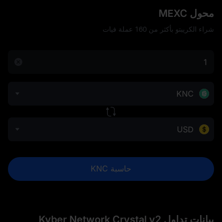
محول MEXC
شراء الكريبتو بأكثر من 160 عملة فيات
KNC
USD
حاسبة KNC
بيانات تداول Kyber Network Crystal v2