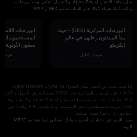
مثل بطاقة الائتمان أو Apple Pay أو التحويل البنكي. وبدلاً من ذلك،
يمكنك أيضًا شراء KNC على السلسلة عبر DEX أو P2P!
البورصات المركزية (CEX) - حيث
يبدأ المبتدئون رحلتهم في عالم
المستخدمون المتق
الكريبتو
يعطون الأولوية لل
عرض الدليل
عرض ال
إذا كنت تبحث عن أفضل مكان للشراء Kyber Network Crystal v2
(KNC)، فإن المنصات المركزية مثل MEXC تقدم الطريق الأسهل والأكثر
أمانًا، خاصةً إذا كنت تستخدم بطاقة ائتمان أو Apple Pay أو الفيات. توفر
DEXs مرونة للمستخدمين على السلسلة، بينما تناسب P2P أولئك الذين
يحتاجون إلى دعم العملة المحلية.
بغض النظر عن اختيارك، أنشئ حسابك المجاني لتبدأ بثقة مع MEXC
اليوم.