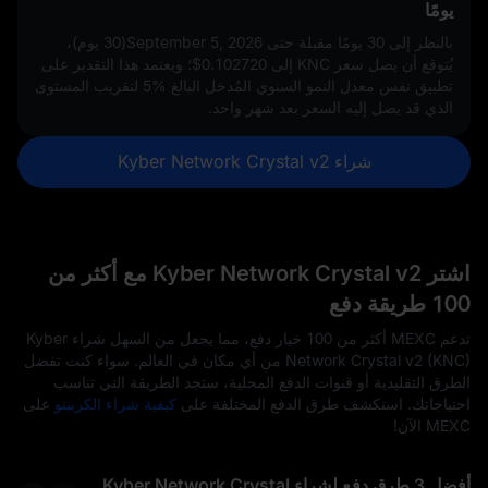
يومًا
بالنظر إلى 30 يومًا مقبلة حتى September 5, 2026(30 يوم)،
يُتوقع أن يصل سعر KNC إلى
$0.102720
؛ ويعتمد هذا التقدير على
تطبيق نفس معدل النمو السنوي المُدخل البالغ
5%
لتقريب المستوى
الذي قد يصل إليه السعر بعد شهر واحد.
شراء Kyber Network Crystal v2
اشتر Kyber Network Crystal v2 مع أكثر من
100 طريقة دفع
تدعم MEXC أكثر من 100 خيار دفع، مما يجعل من السهل شراء Kyber
Network Crystal v2 (KNC) من أي مكان في العالم. سواء كنت تفضل
الطرق التقليدية أو قنوات الدفع المحلية، ستجد الطريقة التي تناسب
احتياجاتك. استكشف طرق الدفع المختلفة على
كيفية شراء الكريبتو
على
MEXC الآن!
أفضل 3 طرق دفع لشراء Kyber Network Crystal