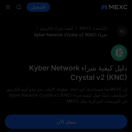
LD(XAU)
شراء العملات المشفرة
الأسواق
التسجيل
العقود الفورية
SPCX
ال
CASHCAT
HFT
UNITREE
/
/
منصة MEXC
كيفية شراء الكريبتو
مستقبل Unitree مباشر الآن
شراء Kyber Network Crystal v2 (KNC)
LD(XAU)
SPCX
CASHCAT
HFT
UNITREE
دليل كيفية شراء Kyber Network
مستقبل Unitree مباشر الآن
Crystal v2 (KNC)
إن MEXC هنا لمساعدتك في اتخاذ خطوتك الأولى نحو محو أمية الكريبتو.
استكشف دليلنا حول كيفية شراء Kyber Network Crystal v2 (KNC)
في البورصات المركزية مثل MEXC.
سجل الآن