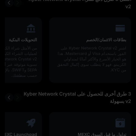
v2
بطاقات الائتمان/الخصم
التحويلات البنكية
اشترِ Kyber Network Crystal v2 على
من الأمثل شراء الكريبت
الفور باستخدام Visa أو Mastercard. هذا
هو الخيار الأسرع والأكثر أمانًا لمتداولي
v2
الكريبتو. فهو لا يتطلب سوى إكمال التحقق
تسوية موثوقة عبر أنظم
من KYC.
SEPA وWIFT
حسب منطقتك.
3 طرق أخرى للحصول على Kyber Network Crystal
v2 بسهولة
تداول ما قبل السوق MEXC
MEXC Launchpad