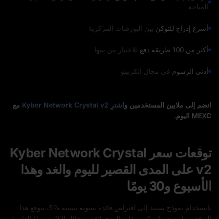
المتاحة
أسرع إدراج للتوكن
بين البورصات المركزية
أكثر من 100 طريقة دفع
للاختيار من بينها
أدنى الرسوم
في مجال الكربيتو
انضم إلى ملايين المستخدمين و
اشترِ Kyber Network Crystal v2
مع
MEXC اليوم.
توقعات سعر Kyber Network Crystal
v2 على المدى القصير لليوم والغد وهذا
الأسبوع و30 يومًا
باستخدام نموذج يستند إلى افتراض فائدة سنوية بنسبة %5، يتوقع هذا
التوقع مسار سعر البيتكوين على المدى القصير خلال الثلاثين يومًا القادمة.