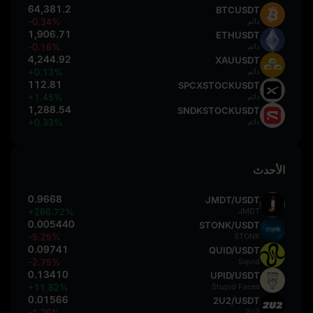
64,381.2
BTCUSDT
دائم
-0.34%
1,906.71
ETHUSDT
دائم
-0.16%
4,244.92
XAUUSDT
دائم
+0.13%
112.81
SPCXSTOCKUSDT
دائم
+1.45%
1,288.54
SNDKSTOCKUSDT
دائم
+0.33%
الأحدث
0.9668
JMDT/USDT
+286.72%
JMDT
0.005440
STONK/USDT
-5.25%
STONK
0.09741
QUID/USDT
-2.75%
Squid
0.13410
UPID/USDT
+11.82%
Stupid Faces
0.01566
2U2/USDT
-1.26%
2u2