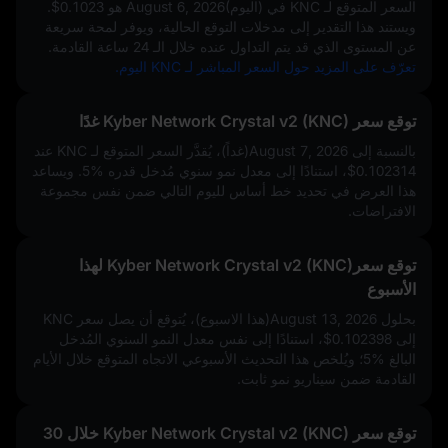
السعر المتوقع لـ KNC في
August 6, 2026(اليوم)
هو
$0.1023
.
ويستند هذا التقدير إلى مدخلات التوقع الحالية، ويوفر لمحة سريعة
عن المستوى الذي قد يتم التداول عنده خلال الـ 24 ساعة القادمة.
تعرّف على المزيد حول السعر المباشر لـ KNC اليوم.
توقع سعر Kyber Network Crystal v2 (KNC) غدًا
بالنسبة إلى August 7, 2026(غداً)، يُقدَّر السعر المتوقع لـ KNC عند
$0.102314
، استنادًا إلى معدل نمو سنوي مُدخل قدره
5%
. ويساعد
هذا العرض في تحديد خط أساس لليوم التالي ضمن نفس مجموعة
الافتراضات.
توقع سعرKyber Network Crystal v2 (KNC) لهذا
الأسبوع
بحلول August 13, 2026(هذا الاسبوع)، يُتوقع أن يصل سعر KNC
إلى
$0.102398
، استنادًا إلى نفس معدل النمو السنوي المُدخل
البالغ
5%
؛ ويُلخص هذا التحديث الأسبوعي الاتجاه المتوقع خلال الأيام
القادمة ضمن سيناريو نمو ثابت.
توقع سعر Kyber Network Crystal v2 (KNC) خلال 30