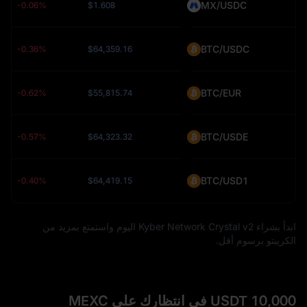
MX/USDC
-0.06%
$1.608
BTC/USDC
-0.36%
$64,359.16
BTC/EUR
-0.62%
$55,815.74
BTC/USDE
-0.57%
$64,323.32
BTC/USD1
-0.40%
$64,419.15
ابدأ بشراء Kyber Network Crystal v2 اليوم واستمتع بمزيد من
الكريبتو برسوم أقل.
10,000 USDT في انتظارك على MEXC