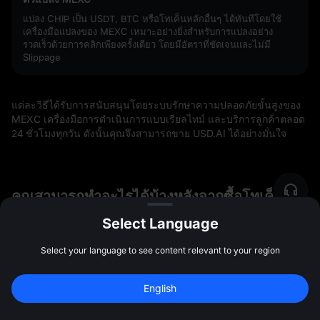
แปลง CHIP เป็น USDT, BTC หรือโทเค็นหลักอื่นๆ ได้ทันทีโดยใช้
เครื่องมือแปลงของ MEXC เหมาะอย่างยิ่งสำหรับการแปลงอย่าง
รวดเร็วด้วยการคลิกเพียงครั้งเดียว โดยมีอัตราที่ชัดเจนและไม่มี
Slippage
แต่ละวิธีได้รับการสนับสนุนโดยระบบรักษาความปลอดภัยขั้นสูงของ
MEXC เครื่องมือการดำเนินการแบบเรียลไทม์ และบริการลูกค้าตลอด
24 ชั่วโมงทุกวัน ดังนั้นคุณจึงสามารถขาย USD.AI ได้อย่างมั่นใจ
คุณสามารถทำอะไรได้บ้างหลังจากซื้อโทเค็น
CHIP?
Select Language
เมื่อซื้อคริปโตแล้ว คุณจะได้รับโอกาสไม่สิ้นสุดที่ MEXC ไม่ว่าคุณ
Select your language to see content relevant to your region
ต้องการเทรดในตลาดสปอต สำรวจการเทรดฟิวเจอร์ส หรือรับรางวัล
พิเศษ MEXC นำเสนอฟีเจอร์มากมายเพื่อยกระดับประสบการณ์คริปโต
ของคุณ
English
สมัครเพื่อรับโบนัส 
10,000 USDT
สมัคร
47:59:45