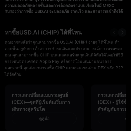
ความปลอดภัยหลายชั้นและการล็อคอัตราแบบเรียลไทม์ MEXC
รับรองว่าการซื้อ USD.AI จะปลอดภัย รวดเร็ว และสามารถเข้าถึงได้
หาซื้อUSD.AI (CHIP) ได้ที่ไหน
คุณอาจสงสัยว่าคุณสามารถซื้อ USD.AI (CHIP) ง่ายๆ ได้ที่ไหน คำ
ตอบขึ้นอยู่กับการตั้งค่าการชำระเงินและประสบการณ์การเทรดของ
คุณ คุณสามารถซื้อ CHIP บนแพลตฟอร์มสกุลเงินดิจิทัลได้โดยใช้วิธี
การเช่นบัตรเครดิต Apple Pay หรือการโอนเงินผ่านธนาคาร
นอกจากนี้ คุณยังสามารถซื้อ CHIP แบบออนเชนผ่าน DEX หรือ P2P
ได้อีกด้วย!
การแลกเปลี่ยนแบบรวมศูนย์
การแลกเปลี่ยนแ
(CEX)—จุดที่ผู้เริ่มต้นเริ่มการ
(DEX) - ผู้ใช้ขั้
เดินทางสู่คริปโต
สำคัญกับการคว
ดูคู่มือ
ดูคู