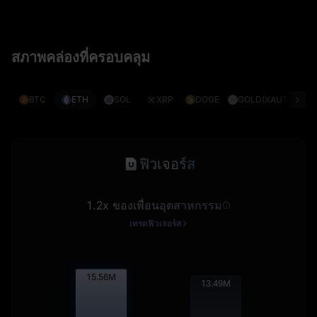
สภาพคล่องที่ครอบคลุม
BTC
ETH
SOL
XRP
DOGE
GOLD(XAUT)
S
ฟิวเจอร์ส
1.2x ของเพื่อนอุตสาหกรรม
เทรดฟิวเจอร์ส
15.57
M
13.50
M