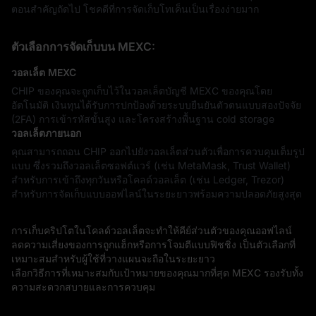
ตอนสำคัญถัดไป โชคดีที่การจัดเก็บโทเค็นเป็นเรื่องง่ายมาก
ตัวเลือกการจัดเก็บบน MEXC:
วอลเล็ต MEXC
CHIP ของคุณจะถูกเก็บไว้ในวอลเล็ตบัญชี MEXC ของคุณโดย
อัตโนมัติ เงินทุนได้รับการปกป้องด้วยระบบยืนยันตัวตนแบบสองปัจจัย
(2FA) การเข้ารหัสขั้นสูง และโครงสร้างพื้นฐาน cold storage
วอลเล็ตภายนอก
คุณสามารถถอน CHIP ออกไปยังวอลเล็ตส่วนตัวเพื่อการควบคุมเต็มรูป
แบบ ซึ่งรวมถึงวอลเล็ตซอฟต์แวร์ (เช่น MetaMask, Trust Wallet)
สำหรับการเข้าถึงทุกวันหรือโคลด์วอลเล็ต (เช่น Ledger, Trezor)
สำหรับการจัดเก็บแบบออฟไลน์ในระยะยาวพร้อมความปลอดภัยสูงสุด
การเก็บคริปโตในโคลด์วอลเล็ตจะทำให้คีย์ส่วนตัวของคุณออฟไลน์
ลดความเสี่ยงของการถูกแฮ็กหรือการโจมตีแบบฟิชชิ่ง เป็นตัวเลือกที่
เหมาะสมสำหรับผู้ใช้ที่วางแผนจะถือในระยะยาว
เลือกวิธีการที่เหมาะสมกับเป้าหมายของคุณมากที่สุด MEXC รองรับทั้ง
ความสะดวกสบายและการควบคุม