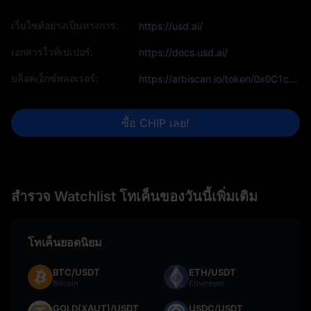
เว็บไซต์อย่างเป็นทางการ:
https://usd.ai/
เอกสารไวท์เปเปอร์:
https://docs.usd.ai/
บล็อคเอ็กซ์พลอเรอร์:
https://arbiscan.io/token/0x0C1c1C109FE34733fca54b82d7B46B75CFb71F6e
ซื้อ CHIP เลย!
สำรวจ Watchlist โทเค็นของวันนี้เพิ่มเติม
โทเค็นยอดนิยม
BTC/USDT
ETH/USDT
Bitcoin
Ethereum
GOLD(XAUT)/USDT
USDC/USDT