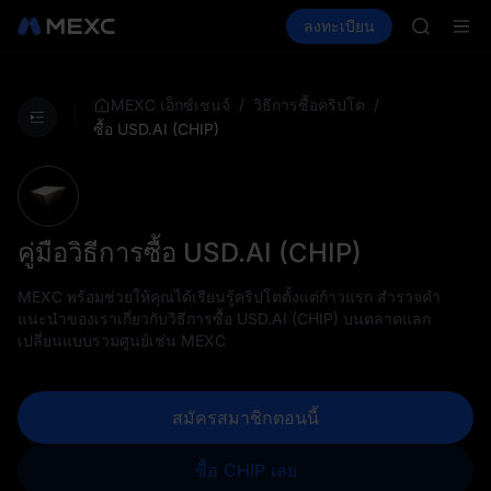
SKYAI
ซื้อคริปโต
ตลาด
สปอต
ลงทะเบียน
ฟิวเจอร์ส
E
SPCX
สมัครสมาช
SPCX พุ่ง
GOLD(X
AAOI
/
/
MEXC เอ็กซ์เชนจ์
วิธีการซื้อคริปโต
SKYAI
ซื้อ USD.AI (CHIP)
สมัครสมาช
SPCX พุ่ง
คู่มือวิธีการซื้อ USD.AI (CHIP)
MEXC พร้อมช่วยให้คุณได้เรียนรู้คริปโตตั้งแต่ก้าวแรก สำรวจคำ
แนะนำของเราเกี่ยวกับวิธีการซื้อ USD.AI (CHIP) บนตลาดแลก
เปลี่ยนแบบรวมศูนย์เช่น MEXC
สมัครสมาชิกตอนนี้
ซื้อ CHIP เลย