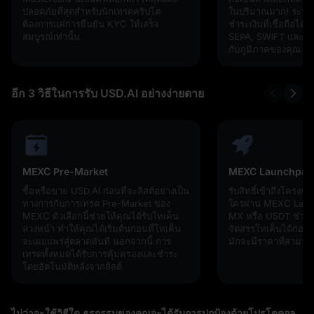
ปลอดภัยที่สุดสำหรับนักเทรดคริปโต
ในปริมาณมาก! ระบบกา
ต้องการแค่การยืนยัน KYC ให้เสร็จ
ชำระเงินที่เชื่อถือได้
สมบูรณ์เท่านั้น
SEPA, SWIFT และเครือข
กับภูมิภาคของคุณ
อีก 3 วิธีในการรับ USD.AI อย่างง่ายดาย
MEXC Pre-Market
MEXC Launchpad
ซื้อหรือขาย USD.AI ก่อนที่จะลิสต์อย่างเป็น
รับสิทธิ์เข้าถึงโครงก
ทางการกับการเทรด Pre-Market ของ
ใครผ่าน MEXC Laun
MEXC ตัวเลือกนี้ช่วยให้คุณได้รับโทเค็น
MX หรือ USDT ช่วยใ
ล่วงหน้า ทำให้คุณได้เริ่มต้นก่อนที่โทเค็น
จัดสรรโทเค็นได้ก่อนที่
จะเผยแพร่สู่ตลาดทันที นอกจากนี้ การ
มักจะมีราคาที่สามารถ
เทรดทั้งหมดได้รับการคุ้มครองและชำระ
โดยอัตโนมัติหลังจากลิสต์
ไม่ว่าจะใช้วิธีใด ธุรกรรมของคุณจะได้รับการปกป้องด้วยโปรโตคอล