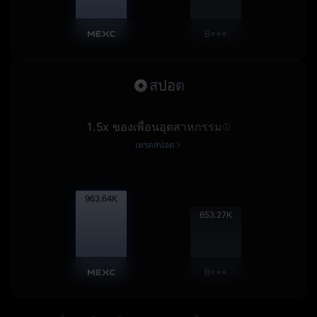
B***
สปอต
1.5x ของเพื่อนอุตสาหกรรม
เทรดสปอต
964.84
K
653.92
K
B***