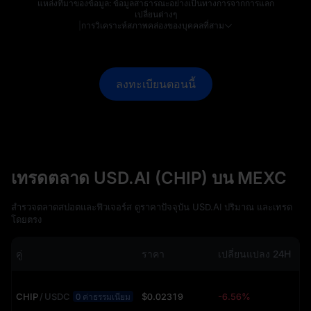
แหล่งที่มาของข้อมูล: ข้อมูลสาธารณะอย่างเป็นทางการจากการแลก
เปลี่ยนต่างๆ
|
การวิเคราะห์สภาพคล่องของบุคคลที่สาม
ลงทะเบียนตอนนี้
เทรดตลาด USD.AI (CHIP) บน MEXC
สำรวจตลาดสปอตและฟิวเจอร์ส ดูราคาปัจจุบัน USD.AI ปริมาณ และเทรด
โดยตรง
คู่
ราคา
เปลี่ยนแปลง 24H
ป
CHIP
/
USDC
$0.02319
-6.56%
2
0 ค่าธรรมเนียม