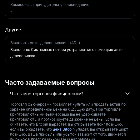
Комиссия за принудительную ликвидацию
-
Другие
Включить Авто-делевериджинг (ADL)
Включено: Системные потери устраняются с помощью авто-
делевериджа.
Часто задаваемые вопросы
Что такое торговля фьючерсами?
Торговля фьючерсами позволяет купить или продать актив по
заранее определенной цене на будущую дату. При торговле
криптовалютными фьючерсами вы не удерживаете
криптовалюту, а прогнозируете движение ее цены. Если вы
считаете, что Bitcoin вырастет, вы открываете лонг позицию;
если вы ожидаете, что
цена Bitcoin
упадет, вы открываете шорт
позицию. Ваша прибыль или убыток зависит от того, движется
ли рынок в предсказанном вами направлении.