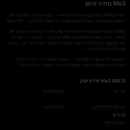
Me3 מחיר היום
מחיר Me3 (ME3) בזמן אמת היום הוא
--
, עם שינוי של
0.00%
ב-24
השעות האחרונות. שער ההמרה הנוכחי מ ME3 ל ILS הוא
--
לכל ME3.
Me3 כרגע מדורג במקום
#-
לפי שווי שוק של
--
, עם היצע במחזור של
-
- ME3
. ב‑24 השעות האחרונות, ME3 סחר בין
--
(נמוך) ל
--
(גבוה),
מה שמשקף את פעילות השוק. השיא ההיסטורי שלה עומד על
--
, בעוד
שהנמוך ההיסטורי היה
--
.
ביצועים לטווח קצר, ME3 נע ב
--
בשעה האחרונה ו
--
ב-7 הימים
האחרונים. במהלך היממה האחרונה, נפח המסחר הכולל הגיע ל
--
.
Me3 (ME3) מידע שוק
שווי שוק
נפח (24 שעות)
--
--
שווי שוק מדולל לחלוטין
אספקת מחזור
--
₪ 0.00
אספקה כוללת