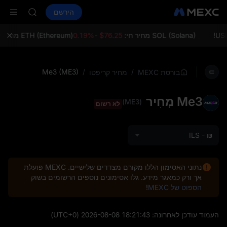
AAOI
קנה קריפטו
שווקים
ספוט
הירשם
חוזים עתידיים
SKYAI
SPCX
on Aug 10
up expiry
SOL (Solana) מחיר חי:
$76.25 -0.19%
ETH (Ethereum) מחיר חי:
LD(XAU)
AAOI
SKYAI
Me3 (ME3)
/
/
בורסת MEXC
מחיר קריפטו
on Aug 10
up expiry
Me3 מְחִיר
(ME3)
לא רשום
ILS - ₪
נתוני האסימון הללו מקורם מצדדים שלישיים. MEXC פועלת
אך ורק כמאגר מידע. גלו אסימונים נוספים הרשומים בשוק
הספוט של MEXC
!
העמוד עודכן לאחרונה:
2026-08-08 18:21:43
(UTC+0)