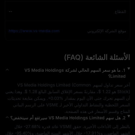
القطاع
--
موقع الشركة الإلكتروني
https://www.vs-media.com
الأسئلة الشائعة (FAQ)
1
.
ما هو سعر السهم الحالي لشركة
VS Media Holdings
Limited
؟
آخر سعر تداول لسهم 
Common 
 (
VS Media Holdings Limited
) هو 
Stock
$ 1.22
، مقارنةً بسعر الإغلاق السابق البالغ 
$ 1.28
. وهذا يعني 
أن السهم تحرك حتى الآن اليوم بمقدار 
+0.03%
. ويمكن متابعة تحديثات 
السعر اللحظية والنشاط التداولي الأخير لـ 
VSME
 على الرسم البياني 
المتاح وقسم الأسعار في هذه الصفحة.
2
.
هل سهم
VS Media Holdings Limited
سيرتفع أم سينخفض؟
بالنظر إلى الأداءات الأخيرة، حقق 
VSME
 عائد قدره 
-27.68%
 خلال 
الشهر الماضي، و
-17.91%
 خلال الأشهر الستة الماضية، و
-95.40%
 خلال 