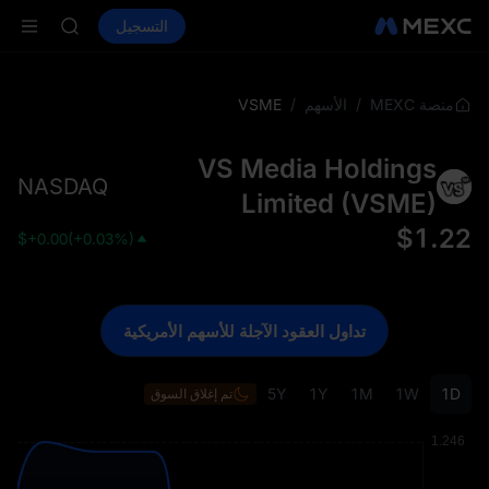
LD(XAU)
شراء العملات المشفرة
الأسواق
التسجيل
العقود الفورية
AAOI
ال
SKYAI
اشتراك سوق ي
SPCX يرتفع رغم انتهاء الحظر
VSME
/
/
منصة MEXC
الأسهم
LD(XAU)
AAOI
VS Media Holdings
SKYAI
NASDAQ
اشتراك سوق ي
Limited
(
VSME
)
SPCX يرتفع رغم انتهاء الحظر
$
1.22
$
+0.00
(
+0.03%
)
تداول العقود الآجلة للأسهم الأمريكية
5Y
1Y
1M
1W
1D
تم إغلاق السوق