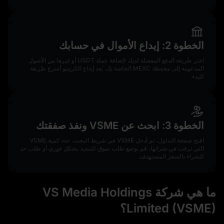
الخطوة 2: إيداع الأموال في حسابك
اختر طريقة الدفع المفضلة لديك لإضافة عملة USDT أو غيرها من الأصول
المدعومة إلى محفظة MEXC الخاصة بك. يُعد إيداع الكريبتو أسرع طريقة
للبدء.
الخطوة 3: ابحث عن VSME ونفذ صفقتك
افتح صفحة التداول، ثم أدخل VSME في شريط البحث، حدد كمية VSME
التي ترغب في شرائها، قم بوضع طلب سوق للتنفيذ بشكل فوري أو طلب حد
للشراء بالسعر المستهدف.
ما هي شركة VS Media Holdings
Limited (VSME)؟