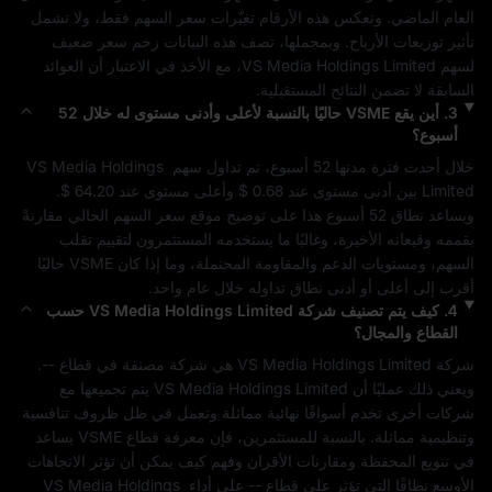
العام الماضي. وتعكس هذه الأرقام تغيّرات سعر السهم فقط، ولا تشمل 
تأثير توزيعات الأرباح. وبمجملها، تصف هذه البيانات زخم سعر 
ضعيف
لسهم 
VS Media Holdings Limited
، مع الأخذ في الاعتبار أن العوائد 
السابقة لا تضمن النتائج المستقبلية.
3
.
أين يقع
VSME
حاليًا بالنسبة لأعلى وأدنى مستوى له خلال 52
أسبوع؟
خلال أحدث فترة مدتها 52 أسبوع، تم تداول سهم 
VS Media Holdings 
Limited
 بين أدنى مستوى عند 
$ 0.68
 وأعلى مستوى عند 
$ 64.20
. 
ويساعد نطاق 52 أسبوع هذا على توضيح موقع سعر السهم الحالي مقارنةً 
بقممه وقيعانه الأخيرة، وغالبًا ما يستخدمه المستثمرون لتقييم تقلب 
السهم، ومستويات الدعم والمقاومة المحتملة، وما إذا كان 
VSME
 حاليًا 
أقرب إلى أعلى أو أدنى نطاق تداوله خلال عام واحد.
4
.
كيف يتم تصنيف شركة
VS Media Holdings Limited
حسب
القطاع والمجال؟
شركة 
VS Media Holdings Limited
 هي شركة مصنفة في قطاع 
--
. 
ويعني ذلك عمليًا أن 
VS Media Holdings Limited
 يتم تجميعها مع 
شركات أخرى تخدم أسواقًا نهائية مماثلة وتعمل في ظل ظروف تنافسية 
وتنظيمية مماثلة. بالنسبة للمستثمرين، فإن معرفة قطاع 
VSME
 يساعد 
في تنويع المحفظة ومقارنات الأقران وفهم كيف يمكن أن تؤثر الاتجاهات 
الأوسع نطاقًا التي تؤثر على قطاع 
--
 على أداء 
VS Media Holdings 