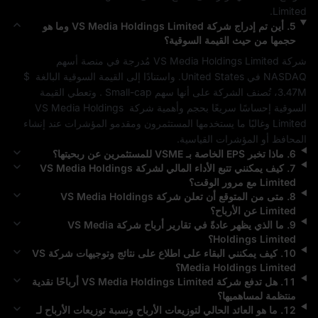
.
Limited
5
.
أين تم إدراج شركة
VS Media Holdings Limited
وما هو
حجمها من حيث القيمة السوقية؟
شركة 
VS Media Holdings Limited
 مُدرجة في منصة أسهم 
NASDAQ
 في 
United States
. واستنادًا إلى القيمة السوقية البالغة 
$ 
3.47M
، تُصنف الشركة على أنها سهم 
Small-cap
 . وتعطي القيمة 
السوقية إحساسًا سريعًا بحجم وأهمية شركة 
VS Media Holdings 
Limited
 وغالبًا ما يستخدمها المستثمرون ومقدمو المؤشرات عند إنشاء 
المحافظ أو المؤشرات القياسية.
6
.
ماذا تخبر EPS الخاصة بـ
VSME
للمستثمرين عن ربحيتها؟
7
.
كيف يمكنني تتبع الأداء المالي لشركة
VS Media Holdings
Limited
مع مرور الوقت؟
8
.
متى من المتوقع أن تعلن شركة
VS Media Holdings
Limited
عن الأرباح؟
9
.
ما الذي يظهر عادةً في تقارير أرباح شركة
VS Media
Holdings Limited
؟
10
.
كيف يمكنني البقاء على اطلاع على نتائج وتوجيهات شركة
VS
Media Holdings Limited
؟
11
.
هل تدفع شركة
VS Media Holdings Limited
أرباحًا نقدية
منتظمة لمساهميها؟
12
.
ما هو العائد الحالي لتوزيعات الأرباح ونسبة توزيعات الأرباح لـ