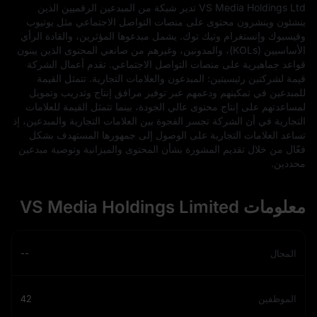
VS Media Holdings Ltd تدير شبكة من المبدعين الرقميين الذين
ينشئون وينشرون محتوى على منصات التواصل الاجتماعي مثل يوتيوب
وفيسبوك وإنستغرام وتيك توك. يشمل مبدعوها المؤثرين، والقادة الرأي
الأساسيين (KOLs)، والمدونين، وغيرهم من صانعي المحتوى الذين يبنون
قواعد جماهيرية على منصات التواصل الاجتماعي. تقدم أعمال الشركة
قيمة لشركتين رئيسيتين: المبدعون والعلامات التجارية. تتمثل القيمة
للمبدعين في تمكينهم ودعمهم عبر توفير مرافق إنتاج وتدريب وتمويل
لمساعدتهم على إنتاج محتوى عالي الجودة، بينما تتمثل القيمة للعلامات
التجارية في أن الشركة تجسر الفجوة بين العلامات التجارية والمبدعين، إذ
تساعد العلامات التجارية على الوصول إلى جمهورها المستهدف بشكل
فعّال من خلال تقديم المشورة بشأن المحتوى والميزانية وتوصية مبدعين
محددين.
معلومات VS Media Holdings Limited
المجال
--
الموظفين
42