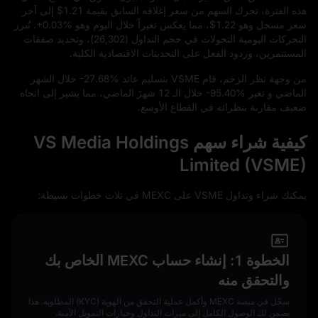
هذه الفترة، تحرك السهم من سعر إغلاقه السابق بقيمة
$1.21
إلى آخر
سعر مسجل وهو
$1.22
، مما يعكس تغيراً خلال اليوم وهو
+0.03%
. تُبرز
التحركات اليومية التحولات في حجم التداول (
26,302
)، وتحديد صفقات
المستثمرين، وردود الفعل على التحديثات الاقتصادية الكلية.
من وجهة نظر الزخم، قام VSME بتسليم عائد
-27.68%
خلال الشهر
الماضي و تغير
-95.40%
خلال الـ
12
شهرً الماضي، مما يشير إلى اتجاه
ضعيف مقارنة بنظرائه في القطاع الأوسع.
كيفية شراء سهم VS Media Holdings
Limited (VSME)
يمكنك شراء وتداول VSME على MEXC في ثلاث خطوات بسيطة:
الخطوة 1: إنشاء حساب MEXC الخاص بك
والتحقق منه
سجّل في منصة MEXC وأكمل عملية التحقق من الهوية (KYC) المطلوبة. هذا
يضمن لك الوصول الكامل إلى ميزات التداول وخيارات التمويل الآمنة.