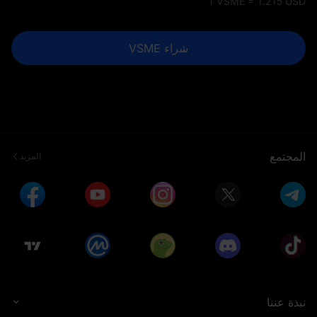
1 VSME = 1.215 USD
شراء VSME
المجتمع
المزيد
نبذة عننا