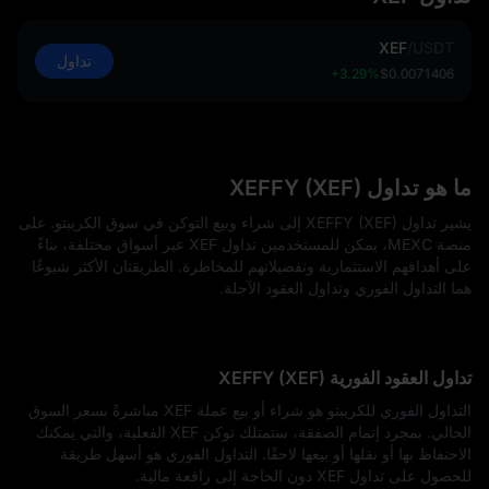
XEF
/
USDT
تداول
+3.29%
$0.0071406
ما هو تداول XEFFY (XEF)
يشير تداول XEFFY (XEF) إلى شراء وبيع التوكن في سوق الكريبتو. على
منصة MEXC، يمكن للمستخدمين تداول XEF عبر أسواق مختلفة، بناءً
على أهدافهم الاستثمارية وتفضيلاتهم للمخاطرة. الطريقتان الأكثر شيوعًا
هما التداول الفوري وتداول العقود الآجلة.
تداول العقود الفورية XEFFY (XEF)
التداول الفوري للكريبتو هو شراء أو بيع عملة XEF مباشرةً بسعر السوق
الحالي. بمجرد إتمام الصفقة، ستمتلك توكن XEF الفعلية، والتي يمكنك
الاحتفاظ بها أو نقلها أو بيعها لاحقًا. التداول الفوري هو أسهل طريقة
للحصول على تداول XEF دون الحاجة إلى رافعة مالية.