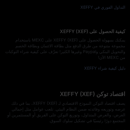
التداول الفوري في XEFFY
كيفية الحصول على XEFFY (XEF)
يمكنك بسهولة الحصول على XEFFY (XEF) على MEXC باستخدام
مجموعة متنوعة من طرق الدفع مثل بطاقة الائتمان وبطاقة الخصم
والتحويل البنكي وPaypal وغيرها الكثير! تعرَّف على كيفية شراء التوكنات
من MEXC الآن!
دليل كيفية شراء XEFFY
اقتصاد توكن XEFFY (XEF)
يصف اقتصاد التوكن النموذج الاقتصادي لـ XEFFY (XEF)، بما في ذلك
عرضه وتوزيعه وفائدته ضمن النظام البيئي. تلعب عوامل مثل إجمالي
العرض، والعرض المتداول، وتوزيع التوكن على الفريق أو المستثمرين أو
المجتمع دورًا رئيسيًا في تشكيل سلوك السوق.