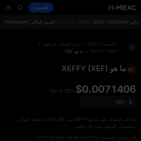
MINIMAX
شراء العملات المشفرة
الأسواق
التسجيل
HEI
العقود الفورية
ال
CAP
UNITREE
USDC (USD):
$1.00099 +0.01%
السعر الحالي ETH (Ethereum):
مستقبل Unitree مباشر الآن
BLESS
MINIMAX
/
/
منصة MEXC
سعر العملات الرقمية
HEI
/
ما هو XEF
XEFFY (XEF)
CAP
UNITREE
ما هو XEFFY (XEF)
مستقبل Unitree مباشر الآن
$0.0071406
1D
+3.29%
USD - $
ابدأ في التعرف على ما هو XEFFY من خلال الأدلة واقتصاد التوكن
ومعلومات التداول وغير ذلك الكثير.
آخر تحديث للصفحة:
2026-08-06 09:07:53
(UTC+0)