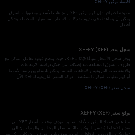
اقتصاد توكن XEFFY
نصيحة احترافية: إن فهم توكن XEF واتجاهات الأسعار ومعنويات السوق
يمكن أن يساعدك في تقييم تحركات الأسعار المستقبلية المحتملة بشكل
أفضل.
سجل سعر XEFFY (XEF)
يوفر سجل الأسعار سياقًا قيّمًا لـ XEF، حيث يوضح كيفية تفاعل التوكن مع
ظروف السوق المختلفة منذ إطلاقه. من خلال دراسة الارتفاعات
والانخفاضات التاريخية والاتجاهات العامة، يمكن للمتداولين رصد الأنماط
أو فهم تقلبات التوكن. استكشف حركة السعر التاريخية لـ XEF الآن!
سجل سعر XEFFY (XEF)
توقع سعر XEFFY (XEF)
بناءً على اقتصاد التوكن والأداء السابق، تهدف توقعات أسعار XEF إلى
تقدير الاتجاه المُحتمل للتوكن. غالبًا ما ينظر المحللون والمتداولون إلى
ديناميكيات العرض، واتجاهات التبني، ومعنويات السوق، وتحركات الكريبتو