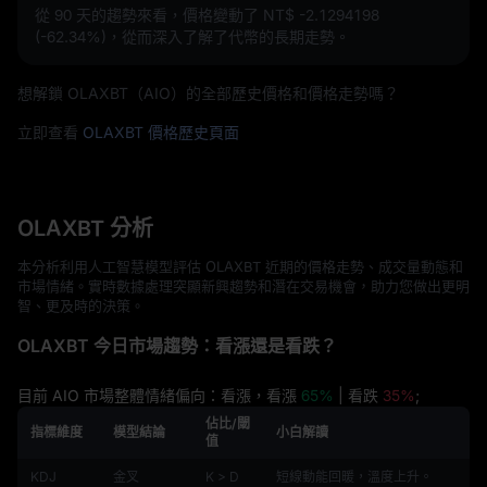
從 90 天的趨勢來看，價格變動了
NT$ -2.1294198
(-62.34%)
，從而深入了解了代幣的長期走勢。
想解鎖 OLAXBT（AIO）的全部歷史價格和價格走勢嗎？
立即查看
OLAXBT 價格歷史頁面
OLAXBT 分析
本分析利用人工智慧模型評估 OLAXBT 近期的價格走勢、成交量動態和
市場情緒。實時數據處理突顯新興趨勢和潛在交易機會，助力您做出更明
智、更及時的決策。
OLAXBT 今日市場趨勢：看漲還是看跌？
目前 AIO 市場整體情緒偏向：看漲，看漲
65%
| 看跌
35%
;
佔比/閾
指標維度
模型結論
小白解讀
值
KDJ
金叉
K > D
短線動能回暖，溫度上升。