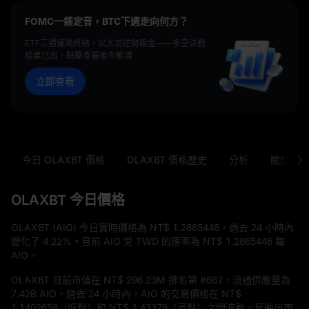
FOMC一錘定音，BTC下週走向何方？
ETF三週連陽終結，以太坊逆勢吸金——多空決戰
結果已出，點擊查看後市推演
立即查看
今日 OLAXBT 價格
OLAXBT 價格歷史
分析
關於 OL
OLAXBT 今日價格
OLAXBT (AIO) 今日實時價格為
NT$ 1.2865446
，過去 24 小時內
變化了
4.22%
。目前 AIO 兌 TWD 的匯率為
NT$ 1.2865446
每
AIO。
OLAXBT 目前市值在
NT$ 296.23M
排名第
#662
，流通供應量為
7.42B AIO
。過去 24 小時內，AIO 的交易價格在
NT$
1.1402658
（低點）和
NT$ 1.43379
（高點）之間波動，反映出市