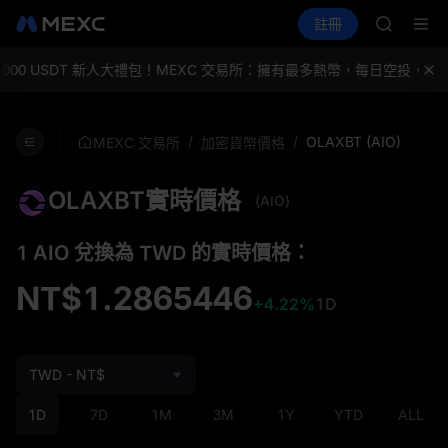
ACE
買幣
行情
現貨
合約
註冊
理財
HFT
活動
SPCX
SPCX
UNITREE
00 USDT 新人大禮包！
MEXC 交易所：擁有最多熱幣，每日空投，全
宇樹科技
SKYAI
ACE
/
/
OLAXBT (AIO)
MEXC 交易所
加密貨幣價格
HFT
SPCX
OLAXBT實時價格
UNITREE
(AIO)
宇樹科技
1 AIO 兌換為 TWD 的實時價格：
NT$1.2865446
+4.22%
1D
TWD - NT$
1D
7D
1M
3M
1Y
YTD
ALL