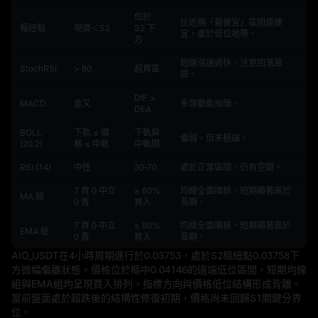
位於
比近期「最便宜」區間還便
樞紐點
現價＜S2
S2 下
宜，處於低位地帶。
方
短線漲速過快，注意回落風
StochRSI
> 80
超買區
險。
DIF >
MACD
金叉
多頭動能抬頭。
DEA
BOLL
下軌 ≤ 價
下軌與
偏弱，但未極端。
(20,2)
格 ≤ 中軌
中軌間
RSI (14)
中性
30‑70
處於正常區間，仍有空間。
7 買 0 中立
≥ 80%
均線全面順排，短期顯著高於
MA 組
0 賣
買入
長期。
7 買 0 中立
≥ 80%
均線全面順排，短期顯著高於
EMA 組
0 賣
買入
長期。
AIO_USDT在4小時周期運行於0.03753，處於S2樞紐點0.03758下
方微幅偏離狀態。價格位於樞中0.04146的遠端低位區間，短期均線
組與EMA組均呈現買入排列，指標方向與價格低位結構形成背離。
當前盤面處於超跌後的結構性修復初期，價格尚未回歸S1關鍵分界
位。
