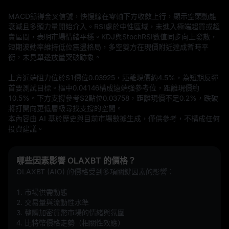
MACD錄得金叉信號，快慢線在零軸下方收斂上行，顯示空頭動能
衰減且多頭力量開始介入。RSI處於中性區域，未進入極端超買或超
賣區間，表明市場情緒平穩。KDJ與StochRSI數值同步向上發散，
短期波動率維持低位震盪格局，多空雙方在現價附近達成暫時平
衡，未見單邊放量突破跡象。

上方近端阻力位於S1價位0.03925，距離現價約4.5%，為短期反彈
首要測試目標。樞中0.04146構成遠端強參考位，距離現價約
10.5%。下方支撐參考S2點位0.03758，距離現價不足0.2%，跌破
將打開向更低層級尋找支撐的空間。
本內容由 AI 基於歷史與目前市場數據生成，僅供參考，不構成任何
投資建議。
哪些因素影響 OLAXBT 的價格？
OLAXBT (AIO) 的價格受到多項關鍵因素的影響：
1. 市場供需動態  
2. 交易量與流動性水準  
3. 整體加密貨幣市場的情緒與氛圍  
4. 比特幣價格走勢（相關性效應）  