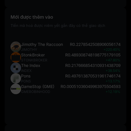
Mới được thêm vào
Tiền mã hoá được niêm yết gần đây có thể giao dịch
Jimothy The Raccoon
R0.2278542508906056174
JIMOTHY
+220.40%
StonkBroker
R0.489308748198775179105
STONKBROKER
+47.80%
The Index
R0.217666854310931438709
INDEX
+38.54%
Pons
R0.497613870531961746174
PONS
+13.17%
GameStop (GME)
R0.00051036049963975504593
GMEROBINHOOD
+12.19%