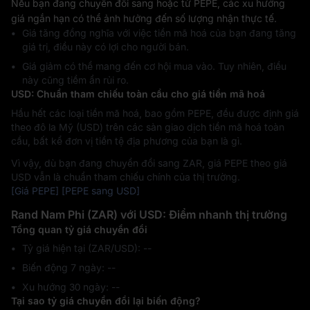
Nếu bạn đang chuyển đổi sang hoặc từ PEPE, các xu hướng
giá ngắn hạn có thể ảnh hưởng đến số lượng nhận thực tế.
Giá tăng đồng nghĩa với việc tiền mã hoá của bạn đang tăng
giá trị, điều này có lợi cho người bán.
Giá giảm có thể mang đến cơ hội mua vào. Tuy nhiên, điều
này cũng tiềm ẩn rủi ro.
USD: Chuẩn tham chiếu toàn cầu cho giá tiền mã hoá
Hầu hết các loại tiền mã hoá, bao gồm PEPE, đều được định giá
theo đô la Mỹ (USD) trên các sàn giao dịch tiền mã hoá toàn
cầu, bất kể đơn vị tiền tệ địa phương của bạn là gì.
Vì vậy, dù bạn đang chuyển đổi sang ZAR, giá PEPE theo giá
USD vẫn là chuẩn tham chiếu chính của thị trường.
[Giá PEPE]
[PEPE sang USD]
Rand Nam Phi (ZAR) với USD: Điểm nhanh thị trường
Tổng quan tỷ giá chuyển đổi
Tỷ giá hiện tại (ZAR/USD): --
Biến động 7 ngày: ‎--
Xu hướng 30 ngày: ‎--
Tại sao tỷ giá chuyển đổi lại biến động?