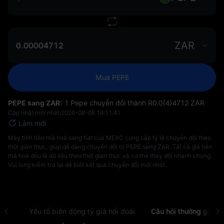
ZAR
Mua PEPE
PEPE sang ZAR:
1 Pepe chuyển đổi thành R‎0.0{4}4712 ZAR
Cập nhật mới nhất:
2026-08-08 14:11:41
Làm mới
Máy tính tiền mã hoá sang fiat của MEXC cung cấp tỷ lệ chuyển đổi theo
thời gian thực, giúp dễ dàng chuyển đổi từ PEPE sang ZAR. Tất cả giá tiền
mã hoá đều là dữ liệu theo thời gian thực và có thể thay đổi nhanh chóng.
Vui lòng kiểm tra lại để biết kết quả chuyển đổi mới nhất.
 USD
Yếu tố biến động tỷ giá hối đoái
Câu hỏi thường gặp