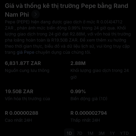
Giá và thống kê thị trường Pepe bằng Rand
Nam Phi
Pepe (PEPE) hiện đang được giao dịch ở mức R‎ 0.0{4}4712
ZAR , phản ánh mức biến động
0.99%
trong 24 giờ qua. Khối
lượng giao dịch trong 24 giờ đạt R‎2.88M, với vốn hoá thị trường
pha loãng hoàn toàn là R‎19.50B ZAR. Để xem thêm xu hướng
theo thời gian thực, biểu đồ và dữ liệu lịch sử, vui lòng truy cập
trang
giá Pepe
chuyên dụng của chúng tôi.
6,831.87T ZAR
2.88M
Nguồn cung lưu thông
Khối lượng giao dịch trong 24
giờ
19.50B ZAR
0.99%
Vốn hóa thị trường của
Biến động giá (1D)
R 0.00000288
R 0.000002794
Cao nhất 24H
Thấp nhất 24H
1D
7D
1M
3M
1Y
YTD