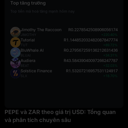
Top tăng trưởng
Top tiền mã hoá tăng mạnh hôm nay
Jimothy The Raccoon
R0.2278542508906056174
JIMOTHY
+220.40%
Tutorial
R1.144852032482087847774
TUT
+89.72%
BluWhale AI
R0.279567259136212631436
BLUAI
+34.31%
Audiera
R43.58439040097266247787
BEAT
+32.03%
Solstice Finance
R1.53207216957531124917
SLX
+18.70%
PEPE và ZAR theo giá trị USD: Tổng quan
và phân tích chuyên sâu