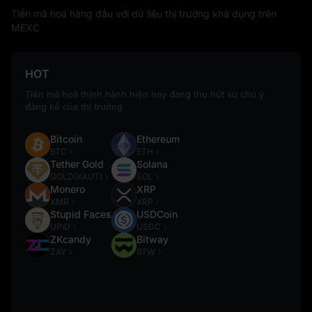
Tiền mã hoá hàng đầu với dữ liệu thị trường khả dụng trên
MEXC
HOT
Tiền mã hoá thịnh hành hiện nay đang thu hút sự chú ý
đáng kể của thị trường
Bitcoin
Ethereum
BTC
ETH
Tether Gold
Solana
GOLD(XAUT)
SOL
Monero
XRP
XMR
XRP
Stupid Faces
USDCoin
UPID
USDC
ZKcandy
Bitway
ZAY
BTW