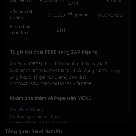
R 0.000047139412050194133165
R 2.88M
(24H)
Vốn hóa thị
Tổng cung
R 19.50B
413,772,473,444,47
trường
Blockchain
ETH
công khai
Tỷ giá hối đoái PEPE sang ZAR hiện tại
Giá Pepe (PEPE) theo thời gian thực hôm nay là
R
0.000047139412050194133165
, biến động
1.02%
trong
24 giờ qua. Tỷ giá PEPE sang ZAR là
R
0.000047139412050194133165
mỗi PEPE.
Khám phá thêm về Pepe trên MEXC
Giá tiền mã hoá
Dự đoán giá tiền mã hoá
Hướng dẫn mua tiền mã hoá
Tổng quan Rand Nam Phi