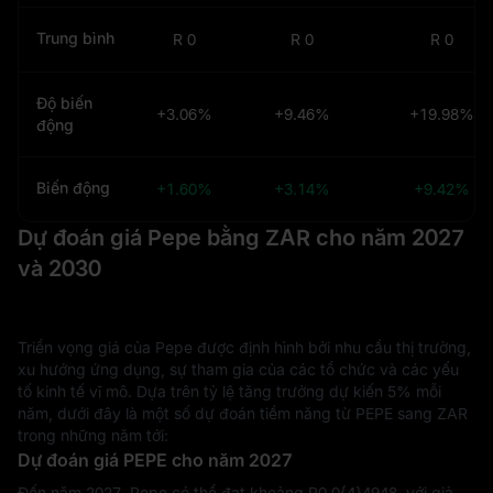
Trung bình
R 0
R 0
R 0
Độ biến
+3.06%
+9.46%
+19.98%
động
Biến động
+1.60%
+3.14%
+9.42%
Dự đoán giá Pepe bằng ZAR cho năm 2027
và 2030
Triển vọng giá của Pepe được định hình bởi nhu cầu thị trường,
xu hướng ứng dụng, sự tham gia của các tổ chức và các yếu
tố kinh tế vĩ mô. Dựa trên tỷ lệ tăng trưởng dự kiến 5% mỗi
năm, dưới đây là một số dự đoán tiềm năng từ PEPE sang ZAR
trong những năm tới:
Dự đoán giá PEPE cho năm 2027
Đến năm 2027, Pepe có thể đạt khoảng R‎0.0{4}4948, với giả