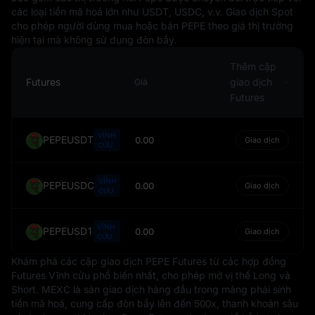
các loại tiền mã hoá lớn như USDT, USDC, v.v. Giao dịch Spot
cho phép người dùng mua hoặc bán PEPE theo giá thị trường
hiện tại mà không sử dụng đòn bẩy.
Thêm cặp
Futures
giao dịch
Giá
Futures
VĨNH
PEPEUSDT
0.00
Giao dịch
CỬU
VĨNH
PEPEUSDC
0.00
Giao dịch
CỬU
VĨNH
PEPEUSD1
0.00
Giao dịch
CỬU
Khám phá các cặp giao dịch PEPE Futures từ các hợp đồng
Futures Vĩnh cửu phổ biến nhất, cho phép mở vị thế Long và
Short. MEXC là sàn giao dịch hàng đầu trong mảng phái sinh
tiền mã hoá, cung cấp đòn bẩy lên đến 500x, thanh khoản sâu