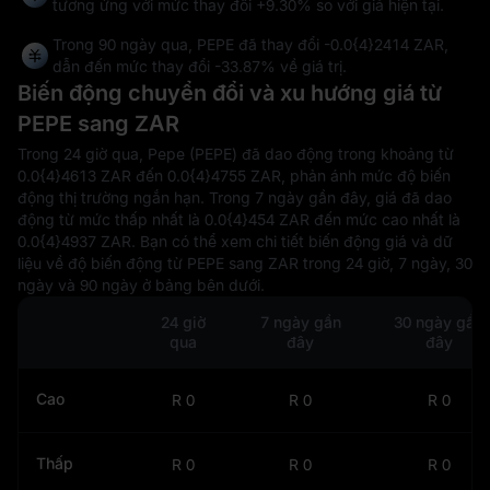
tương ứng với mức thay đổi
+9.30%
so với giá hiện tại.
Trong 90 ngày qua, PEPE đã thay đổi
-0.0{4}2414 ZAR
,
dẫn đến mức thay đổi
-33.87%
về giá trị.
Biến động chuyển đổi và xu hướng giá từ
PEPE sang ZAR
Trong 24 giờ qua, Pepe (PEPE) đã dao động trong khoảng từ
0.0{4}4613 ZAR đến 0.0{4}4755 ZAR, phản ánh mức độ biến
động thị trường ngắn hạn. Trong 7 ngày gần đây, giá đã dao
động từ mức thấp nhất là 0.0{4}454 ZAR đến mức cao nhất là
0.0{4}4937 ZAR. Bạn có thể xem chi tiết biến động giá và dữ
liệu về độ biến động từ PEPE sang ZAR trong 24 giờ, 7 ngày, 30
ngày và 90 ngày ở bảng bên dưới.
24 giờ
7 ngày gần
30 ngày gần
qua
đây
đây
Cao
R 0
R 0
R 0
Thấp
R 0
R 0
R 0