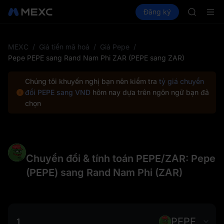
GOLD(X
Mua Crypto
Thị trường
Đăng ký
Spot
Futures
AAOI
SPC
SKYAI
Đăng ký 
SPCX tăn
MEXC
/
Giá tiền mã hoá
/
Giá Pepe
/
GOLD(X
Pepe PEPE sang Rand Nam Phi ZAR (PEPE sang ZAR)
AAOI
SKYAI
Chúng tôi khuyến nghị bạn nên kiểm tra
tỷ giá chuyển
Đăng ký 
đổi PEPE sang VND
hôm nay dựa trên ngôn ngữ bạn đã
SPCX tăn
chọn
Chuyển đổi & tính toán PEPE/ZAR: Pepe
(PEPE) sang Rand Nam Phi (ZAR)
PEPE