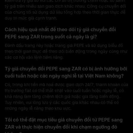
Kiểm tra tỷ giá so với các chỉ số thị trường chính hoặc so sánh
tỷ giá trên nhiều sàn giao dịch khác nhau. Công cụ chuyển đổi
của chúng tôi sử dụng dữ liệu tổng hợp theo thời gian thực để
duy trì mức giá cạnh tranh.
Cách hiệu quả nhất để theo dõi tỷ giá chuyển đổi
PEPE sang ZAR trong suốt cả ngày là gì?
Đánh dấu trang này hoặc trang giá PEPE và sử dụng biểu đồ
theo thời gian thực để theo dõi biến động trong ngày cũng như
các cơ hội vào lệnh tiềm năng.
Tỷ giá chuyển đổi PEPE sang ZAR có bị ảnh hưởng bởi
cuối tuần hoặc các ngày nghỉ lễ tại Việt Nam không?
Có, trong khi tiền mã hoá được giao dịch 24/7, thanh khoản của
thị trường fiat có thể thắt chặt vào cuối tuần hoặc ngày lễ, có
khả năng làm tăng chênh lệch giá hoặc gia tăng biến động.
Tuy nhiên, vui lòng lưu ý các quốc gia khác nhau có thể có
những ngày lễ riêng theo khu vực.
Tôi có thể đặt mục tiêu giá chuyển đổi từ PEPE sang
ZAR và thực hiện chuyển đổi khi chạm ngưỡng đó