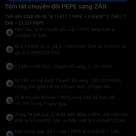
Tóm tắt chuyển đổi PEPE sang ZAR
Tính đến
2026-08-08 14:11:41
| 1 PEPE = 0.0{4}4712 ZAR | 1
ZAR = 21,221 PEPE
Hôm nay, tỷ lệ chuyển đổi của 1 PEPE sang ZAR là
0.0{4}4712 ZAR.
Mua 5 PEPE sẽ có giá là 0.00023561 ZAR và 10 PEPE có
giá là 0.00047123 ZAR.
1 ZAR có thể được chuyển đổi sang
21,221 PEPE
.
50 ZAR có thể được chuyển đổi sang
1,061,055 PEPE
,
không bao gồm bất kỳ phí sàn hoặc phí gas nào.
Tỷ lệ chuyển đổi của 1 PEPE sang ZAR đã thay đổi
+3.29%
trong 7 ngày qua.
Trong 24 giờ qua, tỷ lệ đã biến động
0.99%
, đạt mức cao
nhất là
0.0{4}4755 ZAR
và thấp nhất là
0.0{4}4613 ZAR
.
Một tháng qua, giá trị của 1 PEPE là 0.0{4}4311 ZAR,