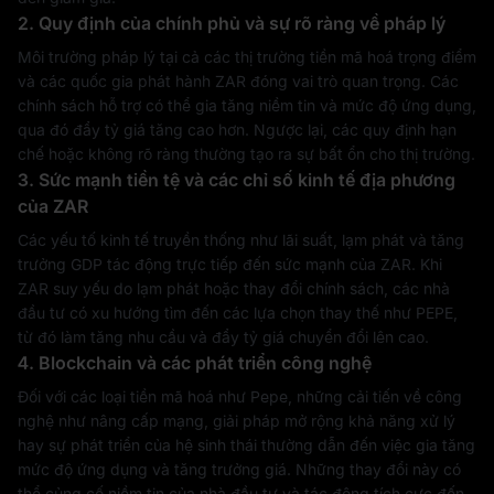
2. Quy định của chính phủ và sự rõ ràng về pháp lý
Môi trường pháp lý tại cả các thị trường tiền mã hoá trọng điểm
và các quốc gia phát hành ZAR đóng vai trò quan trọng. Các
chính sách hỗ trợ có thể gia tăng niềm tin và mức độ ứng dụng,
qua đó đẩy tỷ giá tăng cao hơn. Ngược lại, các quy định hạn
chế hoặc không rõ ràng thường tạo ra sự bất ổn cho thị trường.
3. Sức mạnh tiền tệ và các chỉ số kinh tế địa phương
của ZAR
Các yếu tố kinh tế truyền thống như lãi suất, lạm phát và tăng
trưởng GDP tác động trực tiếp đến sức mạnh của ZAR. Khi
ZAR suy yếu do lạm phát hoặc thay đổi chính sách, các nhà
đầu tư có xu hướng tìm đến các lựa chọn thay thế như PEPE,
từ đó làm tăng nhu cầu và đẩy tỷ giá chuyển đổi lên cao.
4. Blockchain và các phát triển công nghệ
Đối với các loại tiền mã hoá như Pepe, những cải tiến về công
nghệ như nâng cấp mạng, giải pháp mở rộng khả năng xử lý
hay sự phát triển của hệ sinh thái thường dẫn đến việc gia tăng
mức độ ứng dụng và tăng trưởng giá. Những thay đổi này có
thể củng cố niềm tin của nhà đầu tư và tác động tích cực đến