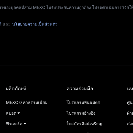
มาของบุคคลที่สาม MEXC ไม่รับประกันความถูกต้อง โปรดดำเนินการวิจัยให้ล
้
และ
นโยบายความเป็นส่วนตัว
ผลิตภัณฑ์
ความร่วมมือ
แห
MEXC 0 ค่าธรรมเนียม
โปรแกรมพันธมิตร
ศูน
สปอต
โปรแกรมอ้างอิง
ฝ่
ฟิวเจอร์ส
ใบสมัครลิสต์เหรียญ
ส่งต