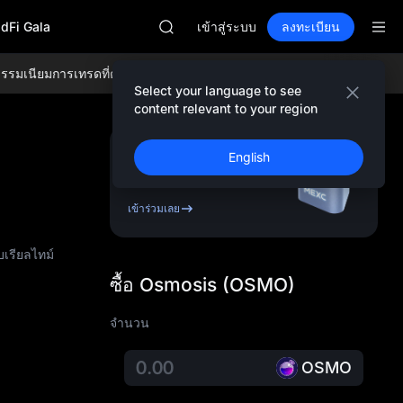
SKYAI
adFi Gala
สมัครสมาชิกตลาดยูนิตรีสตาร์ 10 ส.ค.
เข้าสู่ระบบ
ลงทะเบียน
SPCX พุ่งแม้ล็อกอัปหมดอายุ
GOLD(XAU)
รรมเนียมการเทรดที่ต่ำที่สุดในระดับโลก และสภาพคล่องที่ครอบคลุม!
เข้าร่ว
AAOI
Select your language to see
SKYAI
content relevant to your region
สมัครสมาชิกตลาดยูนิตรีสตาร์ 10 ส.ค.
SPCX พุ่งแม้ล็อกอัปหมดอายุ
ลงทะเบียนและรับโบนัส
English
สูงถึง
10,000 USDT
เข้าร่วมเลย
เรียลไทม์
ซื้อ Osmosis (OSMO)
จำนวน
OSMO