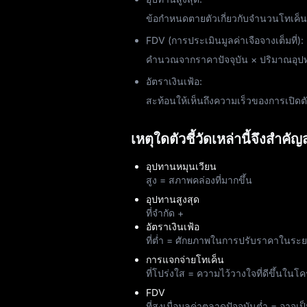
ข้อกำหนดตายตัวเกี่ยวกับจำนวนโทเค็น 
FDV (การประเมินมูลค่าเจือจางเต็มที่):
คำนวณจากราคาปัจจุบัน × ปริมาณอุปทา
อัตราเงินเฟ้อ:
สะท้อนให้เห็นถึงความเร็วของการเปิ
เหตุใดตัวชี้วัดเหล่านี้จึงสำค
อุปทานหมุนเวียน
สูง = สภาพคล่องที่มากขึ้น
อุปทานสูงสุด
ที่จำกัด +
อัตราเงินเฟ้อ
ที่ต่ำ = ศักยภาพในการปรับราคาในระ
การแจกจ่ายโทเค็น
ที่โปร่งใส = ความไว้วางใจที่ดีขึ้นใ
FDV
ที่สูงเมื่อมูลค่าตลาดปัจจุบันต่ำ = อา