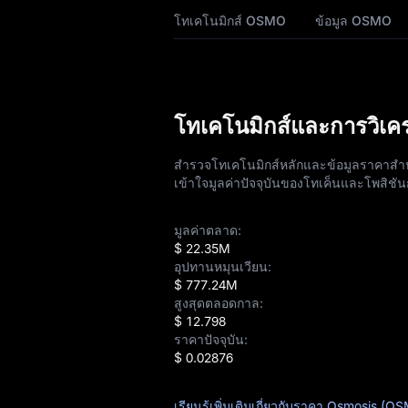
โทเคโนมิกส์ OSMO
ข้อมูล OSMO
การคาดการณ์ราคา
OSMO
ประวัติ OSMO
โทเคโนมิกส์และการวิเ
OSMO คู่มือการซื้อ
สำรวจโทเคโนมิกส์หลักและข้อมูลราคาสำ
ตัวแปลง OSMOเป็น
เข้าใจมูลค่าปัจจุบันของโทเค็นและโพสิชั
สกุลเงินเฟียต
สปอต OSMO
มูลค่าตลาด:
$ 22.35M
อุปทานหมุนเวียน:
Pre-market
$ 777.24M
สูงสุดตลอดกาล:
Earn
$ 12.798
ราคาปัจจุบัน:
Airdrop+
$ 0.02876
ข่าว
เรียนรู้เพิ่มเติมเกี่ยวกับราคา Osmosis (O