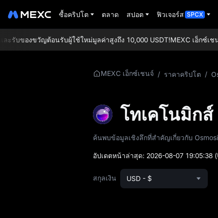
ซื้อคริปโต
ตลาด
สปอต
ฟิวเจอร์ส
SPCX
รับของขวัญต้อนรับผู้ใช้ใหม่มูลค่าสูงถึง 10,000 USDT!
MEXC เอ็กซ์เชนจ์:
ข้อมูลเพิ่มเติมเกี่ยว
MEXC เอ็กซ์เชนจ์
/
ราคาคริปโต
/
O
กับ OSMO
ข้อมูลราคา OSMO
โทเคโนมิกส
OSMO คืออะไร
ค้นพบข้อมูลเชิงลึกที่สำคัญเกี่ยวกับ O
เอกสารไวท์เปเปอร์
อัปเดตหน้าล่าสุด:
2026-08-07 19:05:38
(
OSMO
สกุลเงิน
USD - $
เว็บไซต์อย่างเป็น
ทางการ OSMO
โทเคโนมิกส์ OSMO