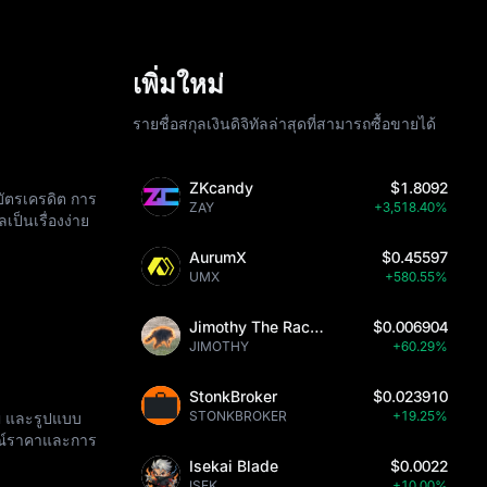
เพิ่มใหม่
รายชื่อสกุลเงินดิจิทัลล่าสุดที่สามารถซื้อขายได้
ZKcandy
$1.8092
ัตรเครดิต การ
ZAY
+3,518.40%
เป็นเรื่องง่าย
AurumX
$0.45597
UMX
+580.55%
Jimothy The Raccoon
$0.006904
JIMOTHY
+60.29%
StonkBroker
$0.023910
STONKBROKER
+19.25%
ัญ และรูปแบบ
รณ์ราคาและการ
Isekai Blade
$0.0022
ISEK
+10.00%