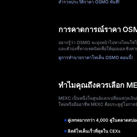
สำรวจประวัติราคา OSMO ทันที!
การคาดการณ์ราคา OS
อยากรู้ว่า OSMO จะมุ่งหน้าไปทางไหน
และตัวบ่งชี้ทางเทคนิคเพื่อให้มุมมองเชิงค
ดูการทำนายราคาโทเค็น OSMO ตอนนี้!
ทำไมคุณถึงควรเลือก M
MEXC เป็นหนึ่งในศูนย์แลกเปลี่ยนสกุลเงินด
ใหม่หรือมืออาชีพ MEXC คือประตูสู่โอกาสอ
คู่เทรดมากกว่า 4,000 คู่ในตลาดสปอ
ลิสต์โทเค็นเร็วที่สุดใน CEXs