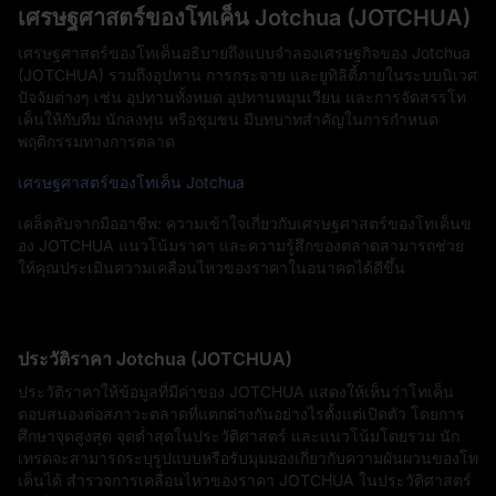
เศรษฐศาสตร์ของโทเค็น Jotchua (JOTCHUA)
เศรษฐศาสตร์ของโทเค็นอธิบายถึงแบบจำลองเศรษฐกิจของ Jotchua
(JOTCHUA) รวมถึงอุปทาน การกระจาย และยูทิลิตี้ภายในระบบนิเวศ
ปัจจัยต่างๆ เช่น อุปทานทั้งหมด อุปทานหมุนเวียน และการจัดสรรโท
เค็นให้กับทีม นักลงทุน หรือชุมชน มีบทบาทสำคัญในการกำหนด
พฤติกรรมทางการตลาด
เศรษฐศาสตร์ของโทเค็น Jotchua
เคล็ดลับจากมืออาชีพ: ความเข้าใจเกี่ยวกับเศรษฐศาสตร์ของโทเค็นข
อง JOTCHUA แนวโน้มราคา และความรู้สึกของตลาดสามารถช่วย
ให้คุณประเมินความเคลื่อนไหวของราคาในอนาคตได้ดีขึ้น
ประวัติราคา Jotchua (JOTCHUA)
ประวัติราคาให้ข้อมูลที่มีค่าของ JOTCHUA แสดงให้เห็นว่าโทเค็น
ตอบสนองต่อสภาวะตลาดที่แตกต่างกันอย่างไรตั้งแต่เปิดตัว โดยการ
ศึกษาจุดสูงสุด จุดต่ำสุดในประวัติศาสตร์ และแนวโน้มโดยรวม นัก
เทรดจะสามารถระบุรูปแบบหรือรับมุมมองเกี่ยวกับความผันผวนของโท
เค็นได้ สำรวจการเคลื่อนไหวของราคา JOTCHUA ในประวัติศาสตร์