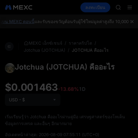
GOLD(X
ซื้อคริปโต
ตลาด
สปอต
ลงทะเบียน
ฟิวเจอร์ส
AAOI
E
SPCX
SKYAI
สมัครสมาช
บน MEXC ตอนนี้
และรับของขวัญต้อนรับผู้ใช้ใหม่มูลค่าสูงถึง 10,000 USDT
SPCX พุ่ง
GOLD(X
AAOI
/
/
MEXC เอ็กซ์เชนจ์
ราคาคริปโต
SKYAI
/
JOTCHUA คืออะไร
Jotchua (JOTCHUA)
สมัครสมาช
SPCX พุ่ง
Jotchua (JOTCHUA) คืออะไร
$0.001463
-13.68%
1D
USD - $
เริ่มเรียนรู้ว่า Jotchua คืออะไรผ่านคู่มือ เศรษฐศาสตร์ของโทเค็น
ข้อมูลการเทรด และอื่นๆ อีกมากมาย
อัปเดตหน้าล่าสุด:
2026-08-09 07:55:11
(UTC+0)