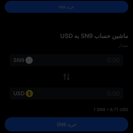
خرید iota
ماشین حساب SN9 به USD
مقدار
SN9
USD
1 SN9 = 6.71 USD
خرید SN9