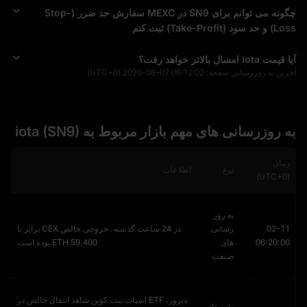
چگونه می‌ توانم برای SN9 در MEXC سفارش حد ضرر (Stop-
Loss) و حد سود (Take-Profit) ثبت کنم
آیا قیمت iota امسال بالاتر خواهد رفت؟
آخرین به‌ روزرسانی صفحه:
2026-08-07 06:12:02
(UTC+0)
به‌ روزرسانی‌ های مهم بازار مربوط به iota (SN9)
زمان
نوع
اطلاعات
(UTC+0)
به روز
02-11
رسانی
در 24 ساعت گذشته، خروجی خالص CEX برابر با
06:20:00
های
59,400 ETH بوده است
صنعت
دیروز، ETF اسپات بیت کوین شاهد انتقال خالص در
داده های