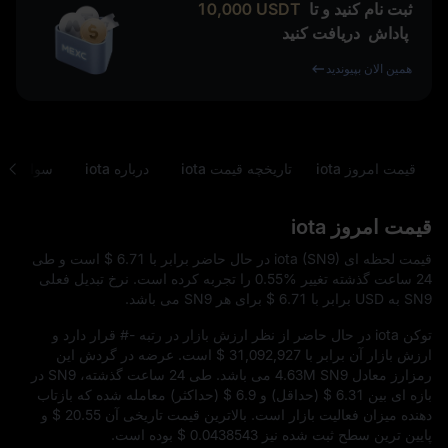
ثبت نام کنید و تا
USDT
10,000
پاداش
دریافت کنید
همین الان بپیوندید
قیمت امروز iota
تاریخچه قیمت iota
درباره iota
سوالات م
قیمت امروز iota
قیمت لحظه‌ ای iota (SN9) در حال حاضر برابر با
$ 6.71
است و طی
24 ساعت گذشته تغییر
0.55%
را تجربه کرده است. نرخ تبدیل فعلی
SN9 به USD برابر با
$ 6.71
برای هر SN9 می‌ باشد.
توکن iota در حال حاضر از نظر ارزش بازار در رتبه
#-
قرار دارد و
ارزش بازار آن برابر با
$ 31,092,927
است. عرضه در گردش این
رمزارز معادل
4.63M SN9
می‌ باشد. طی 24 ساعت گذشته، SN9 در
بازه‌ ای بین
$ 6.31
(حداقل) و
$ 6.9
(حداکثر) معامله شده که بازتاب‌
دهنده میزان فعالیت بازار است. بالاترین قیمت تاریخی آن
$ 20.55
و
پایین‌ ترین سطح ثبت‌ شده نیز
$ 0.0438543
بوده است.