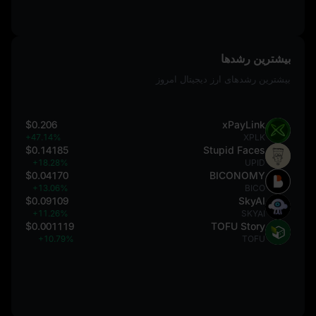
بیشترین رشدها
بیشترین رشدهای ارز دیجیتال امروز
$0.206
xPayLink
+47.14%
XPLK
$0.14185
Stupid Faces
+18.28%
UPID
$0.04170
BICONOMY
+13.06%
BICO
$0.09109
SkyAI
+11.26%
SKYAI
$0.001119
TOFU Story
+10.79%
TOFU