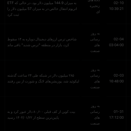
02-10
به میزان 144.9 میلیون دلار بود، در حالی که ETF
زنجیره
10:39:21
اتریوم انتقال خالص در به میزان 57 میلیون دلار را
ای
ثبت کرد
به روز
02-04
رسانی
شاخص ترس ارزهای دیجیتال دوباره به ۱۴ سقوط
03:04:00
های
کرد، بازار در منطقه "ترس شدید" باقی ماند
صنعت
به روز
02-03
رسانی
۲۸۵ میلیون دلار در شبکه طی ۲۴ ساعت گذشته
16:48:00
های
لیکوئید شد، پوزیشن‌های لانگ و شورت از بین رفتند
صنعت
به روز
01-31
رسانی
بیت کوین از کف قبلی ۸۰,۶۰۰ دلار عبور کرد و به
17:12:00
های
پایین‌ترین سطح از ۱۴۰۴/۰۱/۲۲ رسید
صنعت