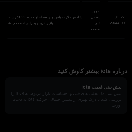
به روز
01-27
رسانی
شاخص دلار به پایین‌ترین سطح از فوریه 2022 رسید،
23:44:00
های
بازار کریپتو به رالی ادامه می‌دهد
صنعت
درباره iota بیشتر کاوش کنید
پیش‌ بینی قیمت iota
پیش‌ بینی‌ ها، تحلیل‌ های فنی و احساسات بازار مربوط به SN9 را
بررسی کنید تا درک بهتری از مسیر احتمالی حرکت iota به دست
آورید.