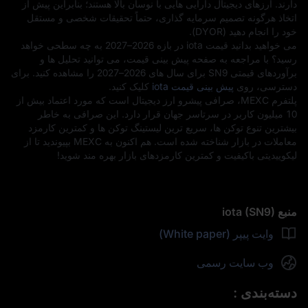
دارند. ارزهای دیجیتال دارایی‌ هایی با نوسان بالا هستند؛ بنابراین پیش از
اتخاذ هرگونه تصمیم سرمایه‌ گذاری، حتماً تحقیقات شخصی و مستقل
خود را انجام دهید (DYOR).
می‌ خواهید بدانید قیمت iota در بازه 2026–2027 به چه سطحی خواهد
رسید؟ با مراجعه به صفحه پیش‌ بینی قیمت، می‌ توانید تحلیل‌ ها و
برآوردهای قیمتی SN9 برای سال‌ های 2026–2027 را مشاهده کنید. برای
دسترسی، روی
پیش‌ بینی قیمت iota
کلیک کنید.
پلتفرم MEXC، صرافی پیشرو ارز دیجیتال است که مورد اعتماد بیش از
10 میلیون کاربر در سرتاسر جهان قرار دارد. این صرافی به خاطر
بیشترین تنوع توکن‌ ها، سریع‌ ترین لیستینگ توکن‌ ها و کمترین کارمزد
معاملات در بازار شناخته شده است. هم‌ اکنون به MEXC بپیوندید تا از
لیکوییدیتی باکیفیت و کمترین کارمزدهای بازار بهره‌ مند شوید!
منبع iota (SN9)
وایت پیپر (White paper)
وب سایت رسمی
دسته‌بندی
: