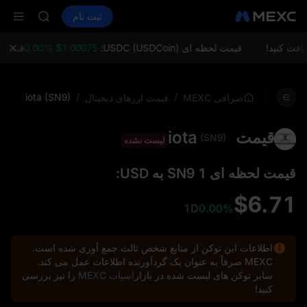
SKYAI
خرید ارز دیجیتال
بازارها
اسپات
ثبت نام
فیوچرز
ACE
SPCX
HFT
SPCX
قیمت لحظه ای USDC (USDCoin):
$1.00075 0.00%
قیمت لحظه ای um
UNITREE
فیوچرز یون
SKYAI
iota (SN9)
/
/
صرافی MEXC
قیمت ارزهای دیجیتال
ACE
HFT
قیمت iota
SPCX
(SN9)
لیست نشده
UNITREE
فیوچرز یون
قیمت لحظه‌ ای 1 SN9 به USD:
$6.71
1D
0.00%
اطلاعات این توکن از منابع شخص ثالث جمع‌ آوری شده است.
MEXC صرفاً به عنوان یک گردآورنده اطلاعات عمل می‌ کند.
سایر توکن‌ های لیست شده در بازار
اسپات MEXC
را نیز بررسی
کنید!