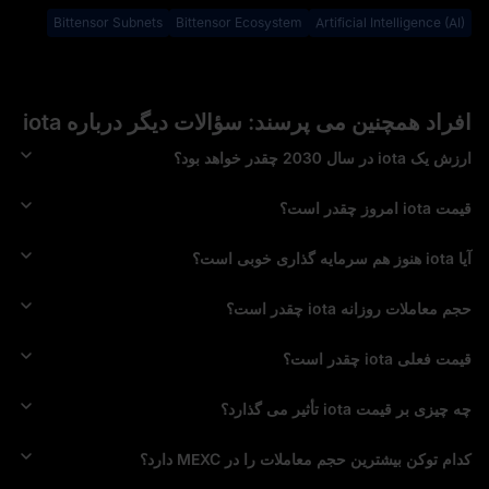
Bittensor Subnets
Bittensor Ecosystem
Artificial Intelligence (AI)
افراد همچنین می پرسند: سؤالات دیگر درباره iota
ارزش یک iota در سال 2030 چقدر خواهد بود؟
قیمت iota امروز چقدر است؟
آیا iota هنوز هم سرمایه‌ گذاری خوبی است؟
حجم معاملات روزانه iota چقدر است؟
قیمت فعلی iota چقدر است؟
چه چیزی بر قیمت iota تأثیر می‌ گذارد؟
کدام توکن بیشترین حجم معاملات را در MEXC دارد؟