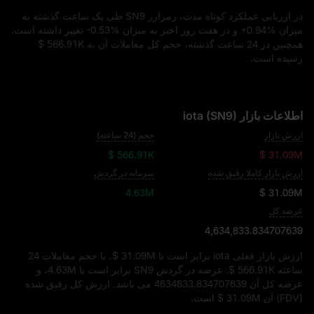
در ارزیابی عملکرد کوتاه‌ مدت، رمزارز SN9 طی یک ساعت گذشته به
میزان
+0.94%
و در هفت روز اخیر به میزان
-0.53%
تغییر داشته است.
همچنین در 24 ساعت گذشته، حجم کل معاملات آن به
$ 566.91K
رسیده است.
اطلاعات بازار iota (SN9)
ارزش بازار
حجم (24 ساعته)
$ 566.91K
$ 31.09M
ارزش بازار کاملا رقیق شده
سرمایه در گردش
4.63M
$ 31.09M
عرضه کل
4,634,833.834707639
ارزش بازار فعلی iota برابر است با
$ 31.09M
، با حجم معاملات 24
ساعته
$ 566.91K
. عرضه در گردش SN9 برابر است با
4.63M
، و
عرضه کل آن
4634833.834707639
می‌ باشد. ارزش کل رقیق‌ شده
(FDV) آن
$ 31.09M
است.