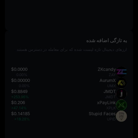
به تازگی اضافه شده
ارزهای دیجیتال تازه لیست شده که برای معامله در دسترس هستند
$0.0000
ZKcandy
0.00%
ZAY
$0.00000
AurumX
0.00%
UMX
$0.8849
JMDT
+253.96%
JMDT
$0.206
xPayLink
+47.14%
XPLK
$0.14185
Stupid Faces
+18.28%
UPID