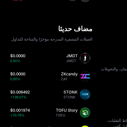
مضاف حديثا
العملات المشفرة المدرجة مؤخرًا والمتاحة للتداول
$0.0000
JMDT
0.00%
JMDT
MOCHI ، بما في ذلك بطاقات الائتمان، والتحويلات
$0.0000
ZKcandy
0.00%
ZAY
$0.006492
STONK
+136.07%
STONK
$0.001974
TOFU Story
+70.76%
TOFU
نماط التقلبات.
يل الفني.