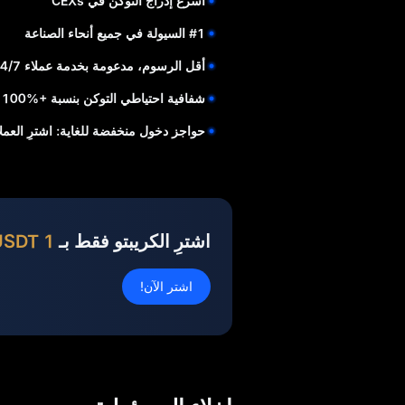
أسرع إدراج التوكن في CEXs
#1 السيولة في جميع أنحاء الصناعة
أقل الرسوم، مدعومة بخدمة عملاء 24/7
شفافية احتياطي التوكن بنسبة +%100 لأموال المستخدم
حواجز دخول منخفضة للغاية: اشترِ العملات الم
اشترِ الكريبتو فقط بـ
1 USDT
اشتر الآن!