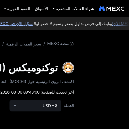
شراء العملات المشفرة
الأسواق
العقود الفورية
بوابتك إلى فرص تداول بصفر رسوم لا حصر لها!
سجّل الآن في MEXC
وا
منصة MEXC
/
سعر العملات الرقمية
/
توكنوميكس Mochi (MOCHI)
اكتشف الرؤى الرئيسية حول Mochi (MOCHI)، بما في ذلك عرض التوكن ونموذج التوزيع وبيانات السوق في الوقت الفعلي.
آخر تحديث للصفحة:
2026-08-06 09:43:00
)
العملة
USD - $