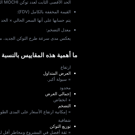
الحد الأقصى الثابت لعدد توكن MOCHI التي يمكن أن توجد في المجموع.
القيمة المخففة بالكامل (FDV):
يتم حسابها على أنها السعر الحالي × الحد
معدل التضخم:
يعكس مدى سرعة طرح التوكن الجديد، مما 
ما أهمية هذه المقاييس بالنسبة 
ارتفاع
العرض المتداول
= سيولة أكبر.
محدود
إجمالي العرض
+ انخفاض
التضخم
= إمكانية ارتفاع الأسعار على المدى الطوي
شفافية
توزيع التوكن
= ثقة أفضل في المشروع ومخاطر أقل لل