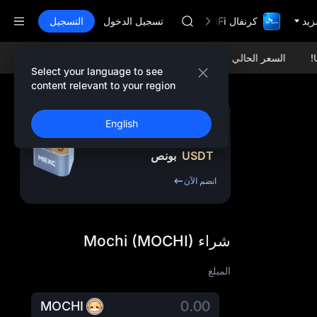
MINIMAX
زيد
كرنفال TradFi مع 1,000,000$
HEI
تسجيل الدخول
التسجيل
CAP
UNITREE
السعر الحالي USDC (USDCoin):
$1.00097 +0.01%
السعر الحالي ETH (Ethereum):
مستقبل Unitree مباشر الآن
Select your language to see
BLESS
content relevant to your region
MINIMAX
HEI
اشترك واحصل على ما
English
CAP
يصل إلى
10,000
UNITREE
USDT
بونص
مستقبل Unitree مباشر الآن
انضم الآن
شراء Mochi (MOCHI)
المبلغ
MOCHI