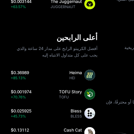
$0.003144
The Juggernaut
+63.57%
JUGGERNAUT
أعلى الرابحين
ات التاريخية
أفضل الكريبتو الرابح على مدار 24 ساعة والذي
يجب على كل متداول الانتباه إليه
$0.36989
Heima
+85.13%
HEI
$0.001974
TOFU Story
+70.76%
TOFU
 أو محترفًا، فإن
$0.025925
Bless
+45.73%
BLESS
$0.13112
Cash Cat