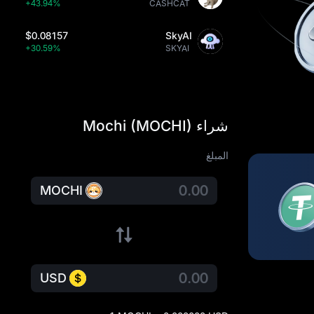
+43.94%
CASHCAT
$0.08157
SkyAI
+30.59%
SKYAI
شراء Mochi (MOCHI)
المبلغ
MOCHI
USD