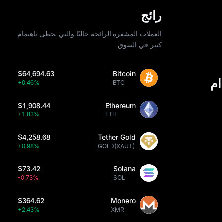
رائج
العملات المشفرة الرائجة حاليًا والتي تحظى باهتمام
كبير في السوق
$64,694.63
Bitcoin
+0.46%
BTC
$1,908.44
Ethereum
+1.83%
ETH
$4,258.68
Tether Gold
+0.98%
GOLD(XAUT)
$73.42
Solana
-0.73%
SOL
$364.62
Monero
+2.43%
XMR