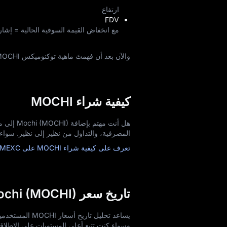
ارتفاع
FDV
مع انخفاض القيمة السوقية الحالية = إشار
والآن بعد أن فهمتَ ماهية توكنوميكس MOCHI، استكشف
كيفية شراء MOCHI
المصرفية، والتداول من نظير إلى نظير. سواء كنت مبتدئاً أو محترفاً، ف
تعرف على كيفية شراء MOCHI على MEXC الآن!
تاريخ سعر Mochi (MOCHI)
يساعد تحليل تا
وسواء كنت تتبع أعلى المستويات على الإطلاق أو