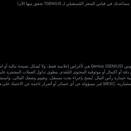
المعلومات الواردة في هذه الصفحة بخصوص Genius (GENIUS) هي لأغراض إعلامية فقط، ولا تُشكل نصيحة مال
M أي ضمانات بشأن دقة أو اكتمال أو موثوقية المحتوى المُقدم. ينطوي تداول العملات المشفرة 
لية خسارة رأس المال. يُنصح بإجراء بحث مستقل، وتقييم وضعك المالي، واستش
مستشار مُرخص قبل اتخاذ أي قرارات استثمارية. MEXC غير مسؤولة عن أي خسائر أو أضرار ناجمة عن الاعتماد على