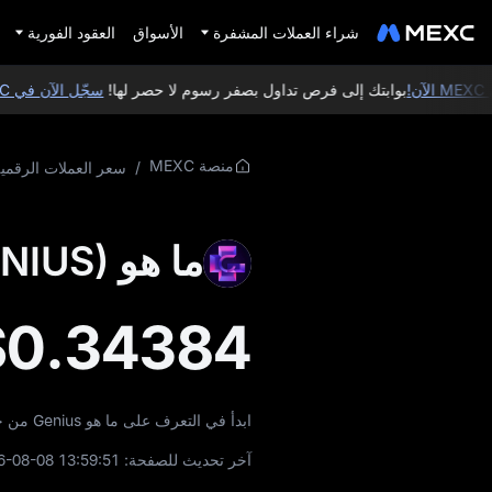
شراء العملات المشفرة
الأسواق
العقود الفورية
بوابتك إلى فرص تداول بصفر رسوم لا حصر لها!
سجّل الآن في MEXC
منصة MEXC
/
سعر العملات الرقمي
ما هو Genius (GENIUS)
$0.34384
ابدأ في التعرف على ما هو Genius من خلال الأدلة واقتصاد التوكن ومعلومات التداول وغير ذلك الكثير.
آخر تحديث للصفحة:
6-08-08 13:59:51