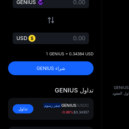
GENIUS
USD
1 GENIUS = 0.34384 USD
شراء GENIUS
يشير تداول Genius (GENIUS) إلى شراء وبيع التوكن في سوق الكريبتو. على منصة MEXC، يمكن للمستخدمين تداول GENIUS
تداول GENIUS
ول العقود
GENIUS
/
USDC
صفر رسوم
تداول
-0.96%
$0.34307