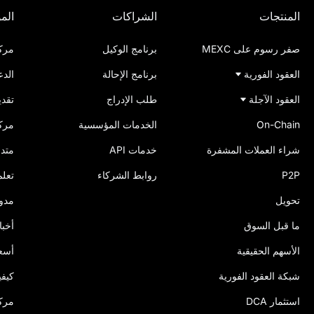
المنتجات
الشراكات
المو
صفر رسوم على MEXC
برنامج الوكيل
مرك
العقود الفورية
برنامج الإحالة
الدع
العقود الآجلة
طلب الإدراج
تقدي
On-Chain
الخدمات المؤسسية
مركز
شراء العملات المشفرة
خدمات API
متداول
P2P
روابط الشركاء
تعلم
تحويل
مدونة 
ما قبل السوق
أخبا
الأسهم الحقيقية
أسعا
شبكة العقود الفورية
كيفي
استثمار DCA
مركز