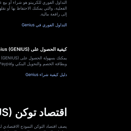
إلى رافعة مالية.
التداول الفوري في Genius
كيفية الحصول على Genius (GENIUS)
وبطاقة الخصم والتحويل البنكي وPaypal وغيرها الكثير! تعرَّف على كيفية شراء التوكنات من MEXC الآن!
دليل كيفية شراء Genius
اقتصاد توكن Genius (GENIUS)