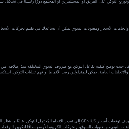
وزيع التوكن على الفريق أو المستثمرين أو المجتمع دورًا رئيسيًا في تشكيل س
صيحة احترافية: إن فهم توكن GENIUS واتجاهات الأسعار ومعنويات السوق يمكن أن يساعدك في تقييم تحركات الأسعا
يوفر سجل الأسعار سياقًا قيّمًا لـ GENIUS، حيث يوضح كيفية تفاعل التوكن مع ظروف السوق المختلفة منذ إطلاقه. م
 والاتجاهات العامة، يمكن للمتداولين رصد الأنماط أو فهم تقلبات التوكن. است
بناءً على اقتصاد التوكن والأداء السابق، تهدف توقعات أسعار GENIUS إلى تقدير الاتجاه المُحتمل للتوكن. غالبًا 
هات التبني، ومعنويات السوق، وتحركات الكريبتو الأوسع نطاقًا لتكوين التوقعات