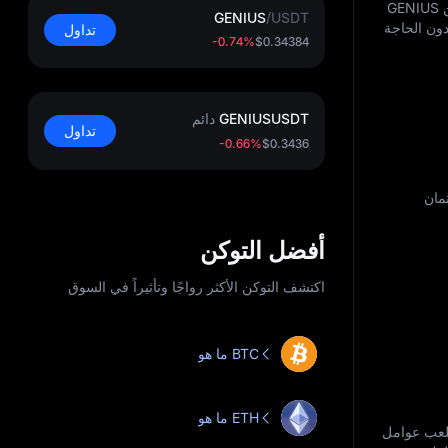
التداول الفوري للكريبتو هو شراء أو بيع عملة GENIUS مباشرةً بسعر السوق الحالي. بمجرد إتمام الصفقة، ستمتلك توكن GENIUS
GENIUS
/
USDT
والتي يمكنك الاحتفاظ بها أو نقلها أو بيعها لاحقًا. التداول الفوري هو أسهل طريقة للحصول على تداول GENIUS دون الحاجة
تداول
-0.74%
$0.34384
GENIUSUSDT
دائم
تداول
-0.66%
$0.3436
لائتمان
أفضل التوكن
اكتشف التوكن الأكثر رواجًا وتأثيراً في السوق
ما هو BTC
ما هو ETH
 البيئي. تلعب عوامل