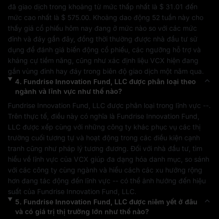
đã giao dịch trong khoảng từ mức thấp nhất là 
$ 31.01
 đến 
mức cao nhất là 
$ 575.00
. Khoảng dao động 52 tuần này cho 
thấy giá cổ phiếu hôm nay đang ở mức nào so với các mức 
đỉnh và đáy gần đây, đồng thời thường được nhà đầu tư sử 
dụng để đánh giá biến động cổ phiếu, các ngưỡng hỗ trợ và 
kháng cự tiềm năng, cũng như xác định liệu 
VCX
 hiện đang 
gần vùng đỉnh hay đáy trong biên độ giao dịch một năm qua.
4
.
Fundrise Innovation Fund, LLC
được phân loại theo
ngành và lĩnh vực như thế nào?
Fundrise Innovation Fund, LLC
 được phân loại trong lĩnh vực 
--
. 
Trên thực tế, điều này có nghĩa là 
Fundrise Innovation Fund, 
LLC
 được xếp cùng với những công ty khác phục vụ các thị 
trường cuối tương tự và hoạt động trong các điều kiện cạnh 
tranh cũng như pháp lý tương đương. Đối với nhà đầu tư, tìm 
hiểu về lĩnh vực của 
VCX
 giúp đa dạng hóa danh mục, so sánh 
với các công ty cùng ngành và hiểu cách các xu hướng rộng 
hơn đang tác động đến lĩnh vực 
--
 có thể ảnh hưởng đến hiệu 
suất của 
Fundrise Innovation Fund, LLC
.
5
.
Fundrise Innovation Fund, LLC
được niêm yết ở đâu
và có giá trị thị trường lớn như thế nào?