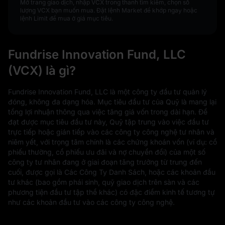
Mở trang giao dịch, nhập VCX trong thanh tìm kiếm, chọn số
lượng VCX bạn muốn mua. Đặt lệnh Market để khớp ngay hoặc
lệnh Limit để mua ở giá mục tiêu.
Fundrise Innovation Fund, LLC
(VCX) là gì?
Fundrise Innovation Fund, LLC là một công ty đầu tư quản lý
đóng, không đa dạng hóa. Mục tiêu đầu tư của Quỹ là mang lại
tổng lợi nhuận thông qua việc tăng giá vốn trong dài hạn. Để
đạt được mục tiêu đầu tư này, Quỹ tập trung vào việc đầu tư
trực tiếp hoặc gián tiếp vào các công ty công nghệ tư nhân và
niêm yết, với trọng tâm chính là các chứng khoán vốn (ví dụ: cổ
phiếu thường, cổ phiếu ưu đãi và nợ chuyển đổi) của một số
công ty tư nhân đang ở giai đoạn tăng trưởng từ trung đến
cuối, được gọi là Các Công Ty Danh Sách, hoặc các khoản đầu
tư khác (bao gồm phái sinh, quỹ giao dịch trên sàn và các
phương tiện đầu tư tập thể khác) có đặc điểm kinh tế tương tự
như các khoản đầu tư vào các công ty công nghệ.