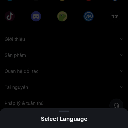
Giới thiệu
Sản phẩm
Quan hệ đối tác
Tài nguyên
Pháp lý & tuân thủ
Select Language
©
2026
MEXC.COM