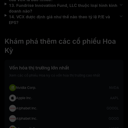
13
.
Fundrise Innovation Fund, LLC
thuộc loại hình kinh
doanh nào?
14
.
VCX
được định giá như thế nào theo tỷ lệ P/E và
EPS?
Khám phá thêm các cổ phiếu Hoa
Kỳ
Vốn hóa thị trường lớn nhất
Xem các cổ phiếu Hoa kỳ có vốn hóa thị trường cao nhất
Nvidia Corp.
NVDA
Apple Inc.
AAPL
Alphabet Inc.
GOOGL
Alphabet Inc.
GOOG