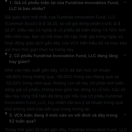
1
.
Giá cổ phiếu hiện tại của
Fundrise Innovation Fund,
LLC
là bao nhiêu?
Giá giao dịch mới nhất của 
Fundrise Innovation Fund, LLC
(
Common Stock
) là 
$ 34.25
, so với giá đóng phiên trước là 
$ 
32.91
. Điều này có nghĩa là cổ phiếu đã biến động 
+4.16%
 tính 
đến hôm nay. Bạn có thể theo dõi cập nhật giá trong ngày và 
hoạt động giao dịch gần đây của 
VCX
 trên biểu đồ và mục báo 
giá theo thời gian thực tại trang này.
2
.
Cổ phiếu
Fundrise Innovation Fund, LLC
đang tăng
hay giảm?
Nhìn vào hiệu suất gần đây, 
VCX
 đã đạt mức lợi nhuận 
-48.89%
 trong tháng qua, 
-55.03%
 trong sáu tháng qua và 
-55.03%
 trong năm qua. Những con số này chỉ phản ánh biến 
động giá cổ phiếu, không bao gồm tác động từ cổ tức. Các số 
liệu này cùng thể hiện đà tăng giá 
Yếu
 của cổ phiếu 
Fundrise 
Innovation Fund, LLC
, tuy nhiên cần lưu ý lợi nhuận trong quá 
khứ không đảm bảo kết quả trong tương lai.
3
.
VCX
hiện đang ở mức nào so với đỉnh và đáy trong
52 tuần qua?
Trong thời gian 52 tuần gần đây, 
Fundrise Innovation Fund, LLC