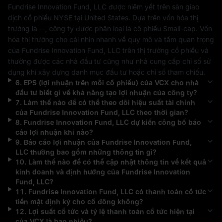
Fundrise Innovation Fund, LLC
 được niêm yết trên sàn giao 
dịch cổ phiếu 
NYSE
 tại 
United States
. Dựa trên vốn hóa thị 
trường là 
--
, công ty được phân loại là cổ phiếu 
Small-cap
. Vốn 
hóa thị trường cho cái nhìn nhanh về quy mô và tầm quan trọng 
của 
Fundrise Innovation Fund, LLC
 trên thị trường cổ phiếu và 
thường được các nhà đầu tư cũng như nhà cung cấp chỉ số sử 
dụng khi xây dựng danh mục đầu tư hoặc chỉ số tham chiếu.
6
.
EPS (lợi nhuận trên mỗi cổ phiếu) của
VCX
cho nhà
đầu tư biết gì về khả năng tạo lợi nhuận của công ty?
7
.
Làm thế nào để có thể theo dõi hiệu suất tài chính
của
Fundrise Innovation Fund, LLC
theo thời gian?
8
.
Fundrise Innovation Fund, LLC
dự kiến công bố báo
cáo lợi nhuận khi nào?
9
.
Báo cáo lợi nhuận của
Fundrise Innovation Fund,
LLC
thường bao gồm những thông tin gì?
10
.
Làm thế nào để có thể cập nhật thông tin về kết quả
kinh doanh và định hướng của
Fundrise Innovation
Fund, LLC
?
11
.
Fundrise Innovation Fund, LLC
có thanh toán cổ tức
tiền mặt định kỳ cho cổ đông không?
12
.
Lợi suất cổ tức và tỷ lệ thanh toán cổ tức hiện tại
của
VCX
là bao nhiêu?