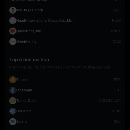
INNOVATE Corp.
VATE
Huadi International Group Co., Ltd.
HUDI
QuinStreet, Inc.
QNST
OmniAb, Inc.
OABI
Top 5 tiền mã hoá
Khám phá các loại tiền mã hoá có vốn hóa thị trường cao nhất
Bitcoin
BTC
Ethereum
ETH
Tether Gold
GOLD(XAUT)
USDCoin
USDC
Solana
SOL