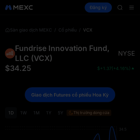
AAOI
Mua Crypto
Thị trường
Đăng ký
Spot
Futures
SKYAI
SPC
Đăng ký 
SPCX tăn
GOLD(X
/
/
VCX
Sàn giao dịch MEXC
Cổ phiếu
AAOI
SKYAI
Fundrise Innovation Fund,
Đăng ký 
NYSE
SPCX tăn
LLC
(
VCX
)
$
34.25
$
+1.37
(
+4.16%
)
Giao dịch Futures cổ phiếu Hoa Kỳ
1D
1W
1M
1Y
5Y
Thị trường đóng cửa