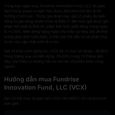
Trong bảy ngày qua, Fundrise Innovation Fund, LLC đã giao
dịch trong phạm vi ngắn hạn được định hình bởi tâm lý thị
trường ở lĩnh vực . Trong giai đoạn này, giá cổ phiếu đã biến
động từ giá đóng phiên trước là
$34.31
đến mức giá được ghi
nhận mới nhất là
$34.25
, phản ánh mức biến động trong ngày
là
+4.16%
. Biến động hàng ngày cho thấy sự thay đổi về khối
lượng giao dịch (
200,340
), vị thế của nhà đầu tư và phản ứng
trước các cập nhật kinh tế vĩ mô.
Xét về khía cạnh động lực, VCX đã có mức lợi nhuận
-48.89%
trong tháng qua và biến động
-55.03%
trong
12
tháng gần
đây, cho thấy xu hướng Yếu so với các cổ phiếu khác cùng
ngành.
Hướng dẫn mua Fundrise
Innovation Fund, LLC (VCX)
Bạn có thể mua và giao dịch VCX trên MEXC chỉ với ba bước
đơn giản: