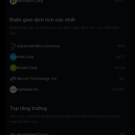
Microsoft Corp.
MSFT
Được giao dịch tích cực nhất
Khám phá các cổ phiếu Hoa kỳ được giao dịch tích cực nhất hôm
nay
Advanced Micro Devices
AMD
Intel Corp.
INTC
Nvidia Corp.
NVDA
Micron Technology, Inc.
MU
Alphabet Inc.
GOOGL
Top tăng trưởng
Xem các cổ phiếu tăng trưởng mạnh nhất trên thị trường cổ phiếu
Hoa Kỳ hôm nay
MasterBeef Group
MB