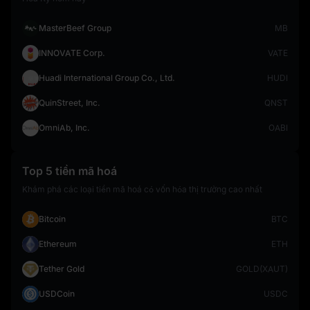
MasterBeef Group
MB
INNOVATE Corp.
VATE
Huadi International Group Co., Ltd.
HUDI
QuinStreet, Inc.
QNST
OmniAb, Inc.
OABI
Top 5 tiền mã hoá
Khám phá các loại tiền mã hoá có vốn hóa thị trường cao nhất
Bitcoin
BTC
Ethereum
ETH
Tether Gold
GOLD(XAUT)
USDCoin
USDC