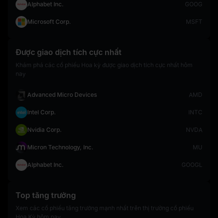
Alphabet Inc.
GOOG
Microsoft Corp.
MSFT
Được giao dịch tích cực nhất
Khám phá các cổ phiếu Hoa kỳ được giao dịch tích cực nhất hôm
nay
Advanced Micro Devices
AMD
Intel Corp.
INTC
Nvidia Corp.
NVDA
Micron Technology, Inc.
MU
Alphabet Inc.
GOOGL
Top tăng trưởng
Xem các cổ phiếu tăng trưởng mạnh nhất trên thị trường cổ phiếu
Hoa Kỳ hôm nay