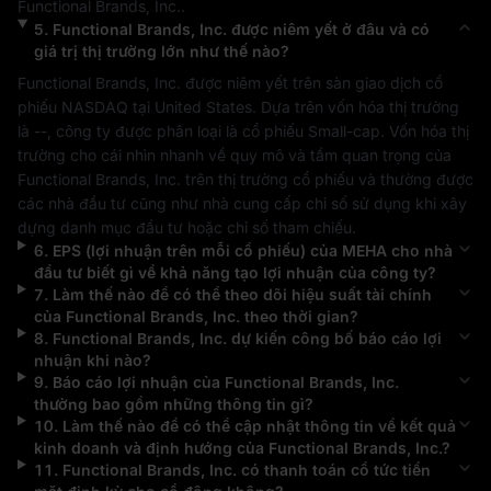
Functional Brands, Inc.
.
5
.
Functional Brands, Inc.
được niêm yết ở đâu và có
giá trị thị trường lớn như thế nào?
Functional Brands, Inc.
 được niêm yết trên sàn giao dịch cổ 
phiếu 
NASDAQ
 tại 
United States
. Dựa trên vốn hóa thị trường 
là 
--
, công ty được phân loại là cổ phiếu 
Small-cap
. Vốn hóa thị 
trường cho cái nhìn nhanh về quy mô và tầm quan trọng của 
Functional Brands, Inc.
 trên thị trường cổ phiếu và thường được 
các nhà đầu tư cũng như nhà cung cấp chỉ số sử dụng khi xây 
dựng danh mục đầu tư hoặc chỉ số tham chiếu.
6
.
EPS (lợi nhuận trên mỗi cổ phiếu) của
MEHA
cho nhà
đầu tư biết gì về khả năng tạo lợi nhuận của công ty?
7
.
Làm thế nào để có thể theo dõi hiệu suất tài chính
của
Functional Brands, Inc.
theo thời gian?
8
.
Functional Brands, Inc.
dự kiến công bố báo cáo lợi
nhuận khi nào?
9
.
Báo cáo lợi nhuận của
Functional Brands, Inc.
thường bao gồm những thông tin gì?
10
.
Làm thế nào để có thể cập nhật thông tin về kết quả
kinh doanh và định hướng của
Functional Brands, Inc.
?
11
.
Functional Brands, Inc.
có thanh toán cổ tức tiền