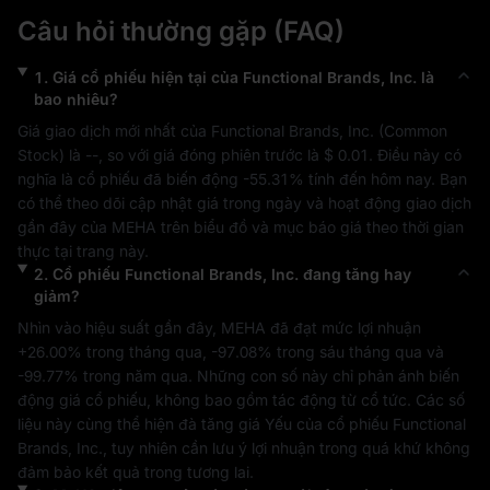
Câu hỏi thường gặp (FAQ)
1
.
Giá cổ phiếu hiện tại của
Functional Brands, Inc.
là
bao nhiêu?
Giá giao dịch mới nhất của 
Functional Brands, Inc.
 (
Common 
Stock
) là 
--
, so với giá đóng phiên trước là 
$ 0.01
. Điều này có 
nghĩa là cổ phiếu đã biến động 
-55.31%
 tính đến hôm nay. Bạn 
có thể theo dõi cập nhật giá trong ngày và hoạt động giao dịch 
gần đây của 
MEHA
 trên biểu đồ và mục báo giá theo thời gian 
thực tại trang này.
2
.
Cổ phiếu
Functional Brands, Inc.
đang tăng hay
giảm?
Nhìn vào hiệu suất gần đây, 
MEHA
 đã đạt mức lợi nhuận 
+26.00%
 trong tháng qua, 
-97.08%
 trong sáu tháng qua và 
-99.77%
 trong năm qua. Những con số này chỉ phản ánh biến 
động giá cổ phiếu, không bao gồm tác động từ cổ tức. Các số 
liệu này cùng thể hiện đà tăng giá 
Yếu
 của cổ phiếu 
Functional 
Brands, Inc.
, tuy nhiên cần lưu ý lợi nhuận trong quá khứ không 
đảm bảo kết quả trong tương lai.