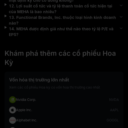
mặt định kỳ cho cổ đông không?
12
.
Lợi suất cổ tức và tỷ lệ thanh toán cổ tức hiện tại
của
MEHA
là bao nhiêu?
13
.
Functional Brands, Inc.
thuộc loại hình kinh doanh
nào?
14
.
MEHA
được định giá như thế nào theo tỷ lệ P/E và
EPS?
Khám phá thêm các cổ phiếu Hoa
Kỳ
Vốn hóa thị trường lớn nhất
Xem các cổ phiếu Hoa kỳ có vốn hóa thị trường cao nhất
Nvidia Corp.
NVDA
Apple Inc.
AAPL
Alphabet Inc.
GOOGL