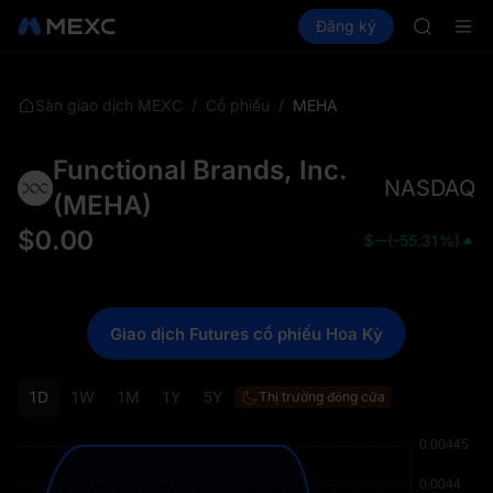
GOLD(X
Mua Crypto
Thị trường
Đăng ký
Spot
Futures
AAOI
SPC
SKYAI
Đăng ký 
SPCX tăn
/
/
MEHA
Sàn giao dịch MEXC
Cổ phiếu
GOLD(X
AAOI
Functional Brands, Inc.
SKYAI
NASDAQ
Đăng ký 
(
MEHA
)
SPCX tăn
$
0.00
$
--
(
-55.31%
)
Giao dịch Futures cổ phiếu Hoa Kỳ
1D
1W
1M
1Y
5Y
Thị trường đóng cửa