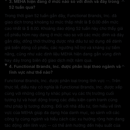
3
.
MEHA
hiện đang ở mức nào so với đỉnh và đáy trong
52 tuần qua?
Trong thời gian 52 tuần gần đây, 
Functional Brands, Inc.
 đã 
giao dịch trong khoảng từ mức thấp nhất là 
$ 0.00
 đến mức 
cao nhất là 
$ 8.00
. Khoảng dao động 52 tuần này cho thấy giá 
cổ phiếu hôm nay đang ở mức nào so với các mức đỉnh và đáy 
gần đây, đồng thời thường được nhà đầu tư sử dụng để đánh 
giá biến động cổ phiếu, các ngưỡng hỗ trợ và kháng cự tiềm 
năng, cũng như xác định liệu 
MEHA
 hiện đang gần vùng đỉnh 
hay đáy trong biên độ giao dịch một năm qua.
4
.
Functional Brands, Inc.
được phân loại theo ngành và
lĩnh vực như thế nào?
Functional Brands, Inc.
 được phân loại trong lĩnh vực 
--
. Trên 
thực tế, điều này có nghĩa là 
Functional Brands, Inc.
 được xếp 
cùng với những công ty khác phục vụ các thị trường cuối 
tương tự và hoạt động trong các điều kiện cạnh tranh cũng 
như pháp lý tương đương. Đối với nhà đầu tư, tìm hiểu về lĩnh 
vực của 
MEHA
 giúp đa dạng hóa danh mục, so sánh với các 
công ty cùng ngành và hiểu cách các xu hướng rộng hơn đang 
tác động đến lĩnh vực 
--
 có thể ảnh hưởng đến hiệu suất của 