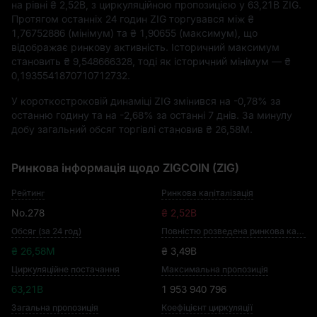
на рівні
₴ 2,52B
, з циркуляційною пропозицією у
63,21B ZIG
.
Протягом останніх 24 годин ZIG торгувався між
₴
1,76752886
(мінімум) та
₴ 1,90655
(максимум), що
відображає ринкову активність. Історичний максимум
становить
₴ 9,548666328
, тоді як історичний мінімум —
₴
0,1935541870710712732
.
У короткостроковій динаміці ZIG змінився на
-0,78%
за
останню годину та на
-2,68%
за останні 7 днів. За минулу
добу загальний обсяг торгівлі становив
₴ 26,58M
.
Ринкова інформація щодо ZIGCOIN (ZIG)
Рейтинг
Ринкова капіталізація
No.278
₴ 2,52B
Обсяг (за 24 год)
Повністю розведена ринкова капіталізація
₴ 26,58M
₴ 3,49B
Циркуляційне постачання
Максимальна пропозиція
63,21B
1 953 940 796
Загальна пропозиція
Коефіцієнт циркуляції