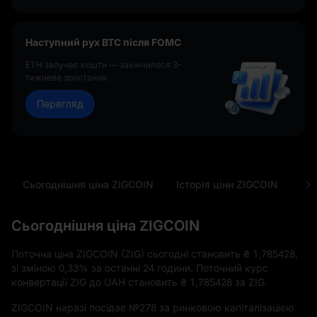
Наступний рух BTC після FOMC
ETH залучає кошти — закінчилося 3-
тижневе зростання.
Перегляд
Сьогоднішня ціна ZIGCOIN
Історія ціни ZIGCOIN
Ана
Сьогоднішня ціна ZIGCOIN
Поточна ціна ZIGCOIN (ZIG) сьогодні становить
₴ 1,785428
,
зі зміною
0,33%
за останні 24 години. Поточний курс
конвертації ZIG до UAH становить
₴ 1,785428
за ZIG.
ZIGCOIN наразі посідає
№278
за ринковою капіталізацією