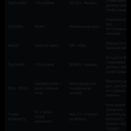
спрямовані вн
Група ЕМА
1‑2 купівля
20‑40%, продаж
домінує ведм
конфігурація.
Нормальний т
без
StochRSI
20‑80
Нейтральна зона
екстремальни
сигналів.
Формується
MACD
Золотий хрест
DIF > DEA
бичачий імпул
Більшість MA
спрямовані вн
Група МА
1‑2 купівля
20‑40%, продаж
домінує ведм
конфігурація.
Відносно силь
Середня лінія <
Між середньою
рух, але без
BOLL (20,2)
ціна ≤ верхня
та верхньою
екстремальни
лінія
лініями
значень.
Ціна щойно
залишила
S1 ≤ ціна <
Точка
Між S1 і точкою
центральну т
точка
розвороту
розвороту
розвороту,
розвороту
помірно низьк
позиція.