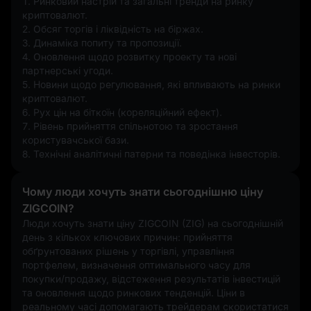
1. Ринковий настрій та загальні тренди на ринку 
криптовалют.
2. Обсяг торгів і ліквідність на біржах.
3. Динаміка попиту та пропозиції.
4. Оновлення щодо розвитку проекту та нові 
партнерські угоди.
5. Новини щодо регулювання, які впливають на ринки 
криптовалют.
6. Рух цін на біткоїн (кореляційний ефект).
7. Рівень прийняття спільнотою та зростання 
користувачської бази.
8. Технічні аналітичні патерни та поведінка інвесторів.
Чому люди хочуть знати сьогоднішню ціну
ZIGCOIN?
Люди хочуть знати ціну ZIGCOIN (ZIG) на сьогоднішній 
день з кількох ключових причин: прийняття 
обґрунтованих рішень у торгівлі, управління 
портфелем, визначення оптимального часу для 
покупки/продажу, відстеження результатів інвестицій 
та оновлення щодо ринкових тенденцій. Ціни в 
реальному часі допомагають трейдерам скористатися 