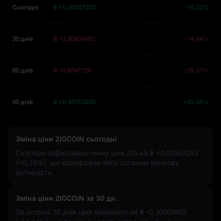
Сьогодні
₴ +0,00587253
+0,33%
30 днів
₴ -0,30603492
-14,64%
60 днів
₴ -0,6047128
-25,31%
90 днів
₴ +0,46353838
+35,06%
Зміна ціни ZIGCOIN сьогодні
Сьогодні зафіксовано зміну ціни ZIG на
₴ +0,00587253
(+0,33%)
, що відображає його останню ринкову
активність.
Зміна ціни ZIGCOIN за 30 дн.
За останні 30 днів ціна змінилася на
₴ -0,30603492