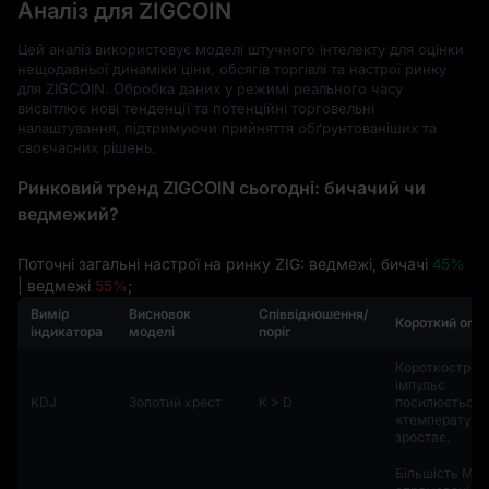
Аналіз для ZIGCOIN
Цей аналіз використовує моделі штучного інтелекту для оцінки
нещодавньої динаміки ціни, обсягів торгівлі та настрої ринку
для ZIGCOIN. Обробка даних у режимі реального часу
висвітлює нові тенденції та потенційні торговельні
налаштування, підтримуючи прийняття обґрунтованіших та
своєчасних рішень.
Ринковий тренд ZIGCOIN сьогодні: бичачий чи
ведмежий?
Поточні загальні настрої на ринку ZIG: ведмежі, бичачі
45%
| ведмежі
55%
;
Вимір
Висновок
Співвідношення/
Короткий огл
індикатора
моделі
поріг
Короткострок
імпульс
KDJ
Золотий хрест
K > D
посилюється,
«температура
зростає.
Більшість MA