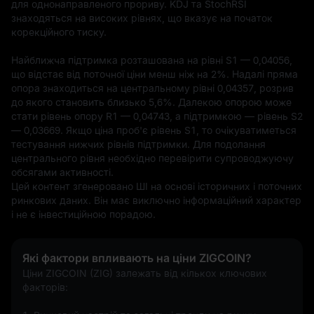
для однонаправленого прориву. KDJ та StochRSI 
знаходяться на високих рівнях, що вказує на початок 
корекційного тиску.

Найближча підтримка розташована на рівні S1 — 0,04056, 
що відстає від поточної ціни менш ніж на 2%. Надалі пряма 
опора знаходиться на центральному рівні 0,04357, розрив 
до якого становить близько 5,6%. Далекою опорою може 
стати рівень опору R1 — 0,04743, а підтримкою — рівень S2 
— 0,03669. Якщо ціна проб'є рівень S1, то очікуватиметься 
тестування нижчих рівнів підтримки. Для подолання 
центрального рівня необхідно перевірити супроводжуючу 
обсягами активності.
Цей контент згенеровано ШІ на основі історичних і поточних 
ринкових даних. Він має виключно інформаційний характер 
і не є інвестиційною порадою.
Які фактори впливають на ціни ZIGCOIN?
Ціни ZIGCOIN (ZIG) залежать від кількох ключових 
факторів: