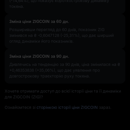
(-14,64%)
, що показує короткострокову динаміку
токена.
Зміна ціни ZIGCOIN за 60 дн.
Розширивши перегляд до 60 днів, показник ZIG
змінився на
₴ -0,6047128 (-25,31%)
, що дає ширший
огляд динаміки його показників.
Зміна ціни ZIGCOIN за 90 дн.
Дивлячись на тенденцію за 90 днів, ціна змінилася на
₴
+0,46353838 (+35,06%)
, що дає уявлення про
довгострокову траєкторію руху токена.
Хочете отримати доступ до всієї історії ціни та її динаміки
для ZIGCOIN (ZIG)?
Ознайомтеся зі
сторінкою історії ціни ZIGCOIN
зараз.