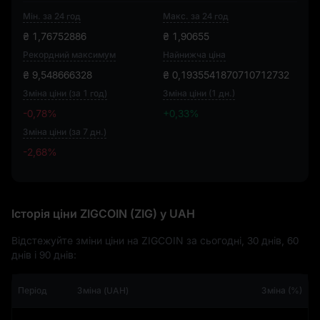
Мін. за 24 год
Макс. за 24 год
₴ 1,76752886
₴ 1,90655
Рекордний максимум
Найнижча ціна
₴ 9,548666328
₴ 0,1935541870710712732
Зміна ціни (за 1 год)
Зміна ціни (1 дн.)
-0,78%
+0,33%
Зміна ціни (за 7 дн.)
-2,68%
-2,68%
Історія ціни ZIGCOIN (ZIG) у UAH
Відстежуйте зміни ціни на ZIGCOIN за сьогодні, 30 днів, 60
днів і 90 днів:
Період
Зміна (UAH)
Зміна (%)