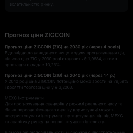
волатильністю ринку.
Прогноз ціни ZIGCOIN
Прогноз ціни ZIGCOIN (ZIG) на 2030 рік (через 4 років)
Відповідно до наведеного вище модуля прогнозування цін,
цільова ціна ZIG у 2030 році становить
₴ 1,9684
, а темп
зростання складає
10,25%
.
Прогноз ціни ZIGCOIN (ZIG) на 2040 рік (через 14 р.)
У 2040 році ціна ZIGCOIN потенційно може зрости на
79,59%
і досягти торгової ціни у
₴ 3,2063
.
MEXC Інструменти
Для прогнозування сценаріїв у режимі реального часу та
більш персоналізованого аналізу користувачі можуть
використовувати інструмент прогнозування цін від MEXC
та аналітику ринку на основі штучного інтелекту.
Відмова від відповідальності: ці сценарії є ілюстративними