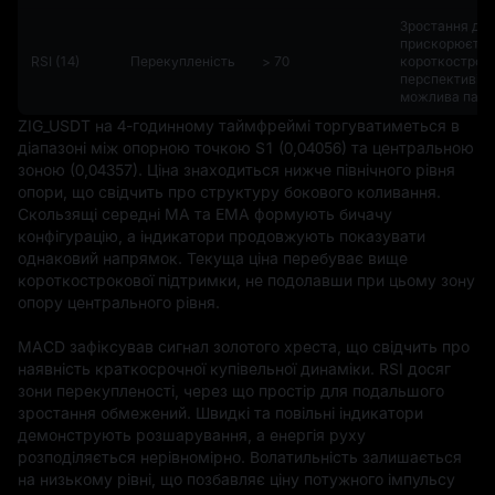
Зростання де
прискорюєтьс
RSI (14)
Перекупленість
> 70
короткострок
перспективі
можлива пауз
ZIG_USDT на 4-годинному таймфреймі торгуватиметься в 
діапазоні між опорною точкою S1 (0,04056) та центральною 
зоною (0,04357). Ціна знаходиться нижче північного рівня 
опори, що свідчить про структуру бокового коливання. 
Скользящі середні MA та EMA формують бичачу 
конфігурацію, а індикатори продовжують показувати 
однаковий напрямок. Текуща ціна перебуває вище 
короткострокової підтримки, не подолавши при цьому зону 
опору центрального рівня.

MACD зафіксував сигнал золотого хреста, що свідчить про 
наявність краткосрочної купівельної динаміки. RSI досяг 
зони перекупленості, через що простір для подальшого 
зростання обмежений. Швидкі та повільні індикатори 
демонструють розшарування, а енергія руху 
розподіляється нерівномірно. Волатильність залишається 
на низькому рівні, що позбавляє ціну потужного імпульсу 