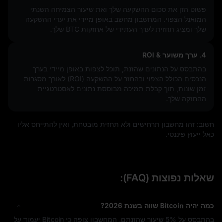
פשוט הזן את סכום ההשקעה שלך ואת שיעור הצמיחה השנתי
המואנל הצפוי. המחשבון מחשב באופן מיידי את יעדי ההשקעה
שלך ומציג תחזית לערך העתידי של אחזקות BTC שלך.
4. ערך משוער & ROI
בהתבסס על הנתונים שהזנת, תוכל לצפות באופן מיידי בערך
הנכסים הכולל הצפוי ובהחזר על ההשקעה (ROI) לאורך מסגרות
זמן שונות, תוך קבלת תמיכה מבוססת נתונים לאסטרטגיית
ההחזקה שלך.
חשוב: זהו מחשבון תרחישים ולא תחזית מובטחת, ואין להתייחס אליו
כאל ייעוץ פיננסי.
שאלות נפוצות (FAQ):
כמה יהיה Bitcoin שווה בשנת 2026?
בהתבסס על
5%
שיעור שהזנתם, המחשבון צופה כי Bitcoin יעמוד על