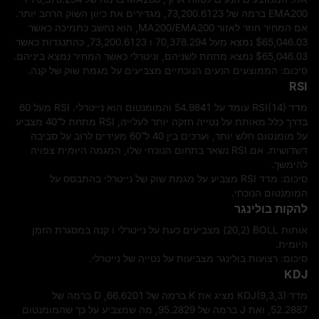
EMA200 ברמה של 73,200.6123, מגדירים את כיוון השוק הרחב יותר.
אם המחיר חוזר לאזור MA200/EMA200, הוא נחשב כתמיכה כאשר
$65,046.03
נמצא מעל 70,378.294 ו 73,200.6123, כהתנגדות כאשר
$65,046.03
נמצא מתחת לשניהם, וניטרלי כאשר המחיר נמצא ביניהם.
סיכום: הממוצעים הנעים הנוכחיים מצביעים על מגמת שוק של קנה.
RSI
מדד RSI(14) עומד על 54.9841 והמומנטום הוא נייטרלי. RSI מעל 60
בדרך כלל מאותת על נטייה חזקה יותר לעלייה, RSI מתחת ל־40 מצביע
על מומנטום חלש יותר, וערכים בין 40 ל־60 מעידים לרוב על סביבה
דשדושית. אם RSI נשאר בתחום הנוכחי שלו, המגמה היומית צפויה
להימשך.
סיכום: מדד RSI מצביע על מגמת שוק של נייטרלי בהתבסס על
המומנטום הנוכחי.
להקות בולינגר
אותות BOLL ‏(20,2) מצביעים כעת על נייטרלי ו קנה במסגרת הזמן
היומית.
סיכום: רצועות בולינגר מצביעות על נטייה של נייטרלי.
KDJ
מדד KDJ(9,3,3) מציג את K ברמה של 66.6201, D ברמה של
52.2887, ואת J ברמה של 95.2829, מה שמצביע על כך שהמומנטום