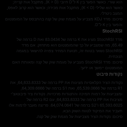
הוא שורי. כאשר הפער בין K ל־D חיובי (K > D), מתקבל אות קנייה;
כאשר הוא שלילי (K < D), מתקבל אות מכירה; וכאשר הוא קרוב לאפס,
המצב ניטרלי.
סיכום: מדד KDJ מצביע על מגמת שוק של קנה בהתבסס על המומנטום
והפער בין K ל־D.
StochRSI
מדד StochRSI מציג את K ברמה של 83.0434 ואת D ברמה של
65.49, מה שמצביע על כך שהמומנטום הוא מתחזק. אם מדד
StochRSI נשאר בטווח זה, תנועת המחיר צפויה להישאר במגמה
הנוכחית.
סיכום: מדד StochRSI מצביע על מגמת שוק של קנה ומאותת האם
המומנטום יימשך או ידעך.
נקודות פיבוט
נקודות הציר הקלאסיות מציגות את PP ברמה של 64,833.8333, את
R1 ברמה של 65,539.0666, ואת S1 ברמה של 64,309.6666,
ומצביעות על רמות תמיכה והתנגדות מרכזיות. נקודות ציר פיבונאצ'י
מציבות את PP ברמה של 64,833.8333, עם R2 ברמה של
65,593.6025 ו־S2 ברמה של 64,074.0641. פריצה מעבר לרמות אלו
תעביר את המיקוד לטווח השוק הבא.
סיכום: נקודות הציר מצביעות על מגמת שוק של קנה.