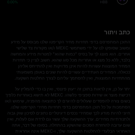
0.00%
HBB
כתב ויתור
התוכן המתפרסם בדפי תחזיות מחיר הקריפטו שלנו מבוסס על מידע
ומשוב שסופקו לנו על ידי משתמשי MEXC ו/או מקורות צד שלישי
אחרים. הוא מוצג לך על בסיס "כמות שהוא" למטרות מידע והמחשה
בלבד, ללא כל מצג או אחריות מכל סוג שהוא. חשוב לציין כי תחזיות
המחיר המוצגות עשויות להיות אינן מדויקות ואין להתייחס אליהן
ככאלה. המחירים העתידיים עשויים להיות שונים באופן משמעותי
מהתחזיות המוצגות, ואין להסתמך עליהם לצורך החלטות השקעה.
יתר על כן, אין לראות בתוכן זה ייעוץ פיננסי, ואין בו כדי להמליץ על
רכישת מוצר או שירות ספציפי כלשהו. MEXC לא תישא באחריות כלפיך
בשום צורה להפסדים שעלולים להיגרם לך כתוצאה מהפניה, שימוש ו/או
הסתמכות על כל תוכן המתפרסם בדפי תחזיות מחירי הקריפטו שלנו.
חיוני להיות מודע לכך שמחירי נכסים דיגיטליים נתונים לסיכון שוק גבוה
ולתנודתיות מחירים. ערך ההשקעה שלך עשוי גם לרדת וגם לעלות, ואין
שום ערובה להחזרת הסכום שהושקע בהתחלה. בסופו של דבר, אתה
האחראי הבלעדי להחלטות ההשקעה שלך, ו-MEXC אינה אחראית