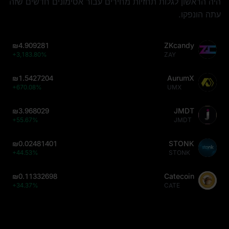
היה הראשון לגלות תחזיות מחירים עבור אסימונים חדשים שזה
עתה הונפקו.
₪4.909281
ZKcandy
+3,183.80%
ZAY
₪1.5427204
AurumX
+670.08%
UMX
₪3.968029
JMDT
+55.67%
JMDT
₪0.02481401
STONK
+44.53%
STONK
₪0.11332698
Catecoin
+34.37%
CATE