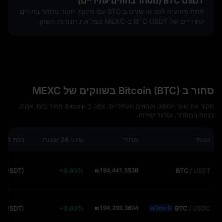
BTC USDT (מסחר בחוזים עתידיים)
פתח פוזיציה לונג או שורט ב BTC עם מינוף. חקור מסחר בחוזים
עתידיים של BTC USDT ב-MEXC ונצל את תנודות השוק.
סחור ב Bitcoin (BTC) בשווקים של MEXC
חקור את שוקי הספוט והחוזים העתידיים, צפה ב Bitcoin מחיר בזמן אמת,
בנפח המסחר, וסחור ישירות.
זוגות
מחיר
שינוי 24 שעות
נפח 24 שעות
 (USDT)
+0.60%
₪194,441.5538
BTC
/
USDT
 (USDT)
+0.60%
₪194,293.3694
BTC
/
USDC
0 עמלות