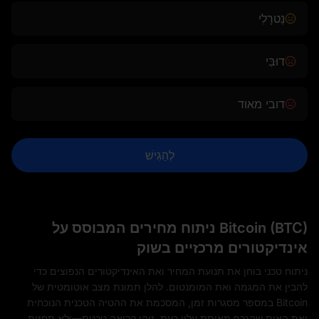
נֵטרָלִי
דוּבִּי
דובי מאוד
לְהַגִישׁ
Bitcoin (BTC) ניתוח מחירים המבוסס על
אינדיקטורים מרכזיים בשוק
ניתוח טכני בוחן את תנועת המחיר ואת האינדיקטורים הנפוצים כדי
להבין את המגמה ואת המומנטום. להלן תמונת מצב אוטומטית של
Bitcoin במספר מסגרות זמן, המסכמת את ההטיה הטכנית הנוכחית
ואת האות שהגרף מאותת עליו כעת. זוהי קריאה טכנית—ולא תחזית