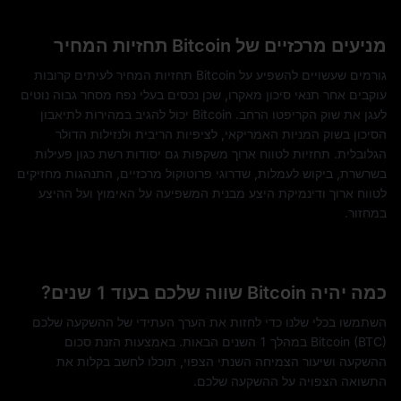
מניעים מרכזיים של Bitcoin תחזיות המחיר
גורמים שעשויים להשפיע על Bitcoin תחזיות המחיר לעיתים קרובות
עוקבים אחר תנאי סיכון מאקרו, שכן נכסים בעלי נפח מסחר גבוה נוטים
לעגן את שוק הקריפטו הרחב. Bitcoin יכול להגיב במהירות לתיאבון
הסיכון בשוק המניות האמריקאי, לציפיות הריבית ולנזילות הדולר
הגלובלית. תחזיות לטווח ארוך משקפות גם יסודות רשת כגון פעילות
בשרשרת, ביקוש לעמלות, שדרוגי פרוטוקול מרכזיים, התנהגות מחזיקים
לטווח ארוך ודינמיקת היצע מבנית המשפיעה על האימוץ ועל ההיצע
במחזור.
כמה יהיה Bitcoin שווה שלכם בעוד 1 שנים?
השתמשו בכלי שלנו כדי לחזות את הערך העתידי של ההשקעה שלכם
Bitcoin (BTC) במהלך 1 השנים הבאות. באמצעות הזנת סכום
ההשקעה ושיעור הצמיחה השנתי הצפוי, תוכלו לחשב בקלות את
התשואה הצפויה על ההשקעה שלכם.