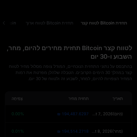
תחזית Bitcoin לטווח קצר
תחזית Bitcoin לטווח ארוך
Bitcoin ניתוח טכני
לטווח קצר Bitcoin תחזית מחירים להיום, מחר,
השבוע ו-30 יום
בהתבסס על נתוני התחזית הנוכחיים, המודל צופה מסלול מחיר לטווח
קצר במהלך 30 הימים הקרובים. הטבלה שלהלן מפרטת את רמות
המחיר הצפויות להיום, למחר, לשבוע זה ולטווח של 30 יום.
תאריך
תחזית מחיר
צְמִיחָה
August 7, 2026(הַיוֹם)
₪ 194,487.6297
0.00%
August 8, 2026(מחר)
₪ 194,514.2718
0.01%