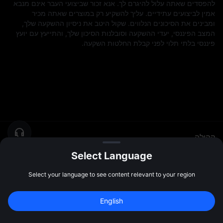
להפסדים שאתה עלול להיגרם לך. אנא זכור שביצועי העבר אינם מנבא
אמין לביצועים עתידיים. עליך להשקיע רק במוצרים שאתה מכיר
ומבינים את הסיכונים הנלווים. שקול היטב את ניסיון ההשקעה שלך,
המצב הפיננסי, יעדי ההשקעה וסובלנות הסיכון שלך, והתייעץ עם יועץ
פיננסי בלתי תלוי לפני קבלת החלטות השקעה.
קהילה
יוֹתֵר
Select Language
Select your language to see content relevant to your region
English