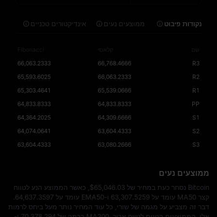
נקודות פיבוט
ממוצעים נעים
אינדיקטורים טכניים
שם
קלאסי
Fibonacci
66,063.2333
66,768.4666
R3
65,593.6025
66,063.2333
R2
65,303.4641
65,539.0666
R1
64,833.8333
64,833.8333
PP
64,364.2025
64,309.6666
S1
64,074.0641
63,604.4333
S2
63,604.4333
63,080.2666
S3
ממוצעים נעים
Bitcoin נסחר כעת במחיר של
$65,046.03
, כאשר הממוצע הנע לטווח
קצר MA50 עומד על 63,307.5259 ו-EMA50 עומד על 64,637.3597.
דבר זה מצביע על מגמה של שורי, כל עוד המחיר נותר מעל ביחס לרמות
אלו. הממוצעים הנעים לטווח ארוך, MA200 ברמה של 70,378.294 ו-