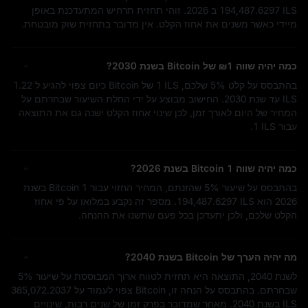
194,487.6297 ILS
ב 2026. זוהי תחזית תרחיש המתעדכנת באופן
מיידי כאשר משנים את אחוז הקלט. אין מדובר בתחזית שוק מובטחת.
כמה יהיה שווה
₪1
של Bitcoin בשנת 2030?
בהתבסס על קלט
5%
שלכם,
1 ILS
של Bitcoin כיום צפוי להגיע ל
1.22
ILS
עד שנת 2030. החישוב מבוצע על ידי החלת השיעור שבחרתם על
המחיר של היום לאורך זמן, לכן שינוי אחוז הקלט ישנה גם את התוצאה
עבור
1 ILS
.
כמה יהיה שווה 1 Bitcoin בשנת 2026?
בהתבסס על שיעור
5%
שהזנתם, המחיר החזוי עבור 1 Bitcoin בשנת
2026 הוא
194,487.6297 ILS
. מספר זה נקבע במלואו על פי אחוז
הקלט שלכם, ולכן יתעדכן בכל פעם שתשנו את ההנחה.
מה יהיה הערך של Bitcoin בשנת 2040?
לשנת 2040, התוצאה היא תחזית לטווח ארוך המבוססת על שיעור
5%
שבחרתם. בהתבסס על הנחה זו, Bitcoin צפוי לעמוד על
385,072.2037
ILS
בשנת 2040. מאחר שמדובר בפרק זמן של שנים רבות, שינויים