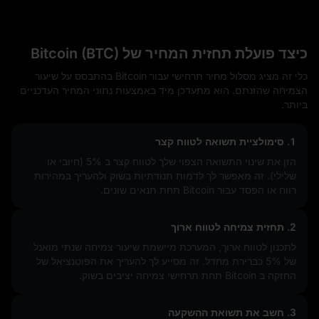
כיצד פועלת תחזית המחיר של Bitcoin (BTC)
כלי זה מציג מסלול מחיר תרחישי עבור Bitcoin בהתבסס על שיעור
הצמיחה שהזנתם. הוא מתעדכן מיד באמצעות נתוני המחיר העדכניים
ביותר.
1. סימולציית תשואה לטווח קצר
הזן את שינוי התשואה הצפוי שלך לטווח קצר ב
5%
(חיובי או
שלילי). זה מאפשר לך לדמות תנודתיות בשוק ולהעריך במהירות
רווח או הפסד עבור Bitcoin תחת תנאים שונים.
2. תחזית צמיחה לטווח ארוך
לתכנון לטווח ארוך, המערכת מיישמת שיעור צמיחה שנתי מואנל
של 5% כברירת מחדל. זה מסייע לך להעריך את הפוטנציאל של
החזקה ב Bitcoin תחת תרחישי צמיחה יציבים בשוק.
3. חשב את תשואת ההשקעה