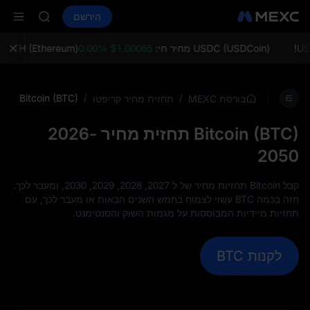
LD(XAU)
קנה קריפטו
שווקים
ספוט
הירשם
חוזים עתידיים
AAOI
NITREE
SKYAI
on Aug 10
USDC (USDCoin) מחיר חי:
$1.00065 0.00%
ETH (Ethereum) מחיר חי:
up expiry
LD(XAU)
AAOI
Bitcoin (BTC)
/
/
בורסת MEXC
תחזית מחיר קריפטו
SKYAI
on Aug 10
Bitcoin (BTC) תחזית מחיר 2026-
up expiry
2050
קבל Bitcoin תחזיות מחיר של ל 2027, 2028, 2029, 2030, ומעבר לכך.
חזה בכמה BTC עשוי לצמוח בחמש השנים הבאות או מעבר לכך, עם
תחזיות מיידיות המבוססות על מגמות השוק והסנטימנט.
לקנות BTC