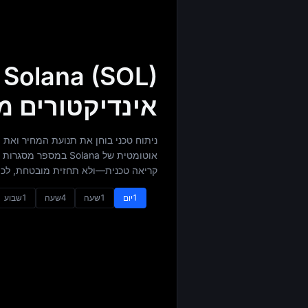
L
אינדיקטורים מ
ניתוח טכני בוחן את תנועת המחיר ואת 
אוטומטית של Solana
קריאה טכנית—ולא תחזית מובטחת, לכן 
1יום
1שעה
4שעה
1שבוע