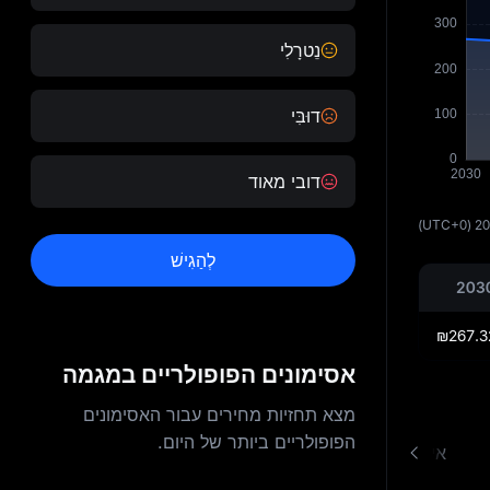
נֵטרָלִי
דוּבִּי
דובי מאוד
(UTC+0)
20
לְהַגִישׁ
אסימונים הפופולריים במגמה
מצא תחזיות מחירים עבור האסימונים
הפופולריים ביותר של היום.
איך זה עובד
שאלות נפוצות