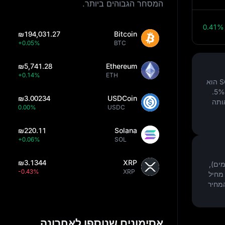
המסחר הגבוהים ביותר.
0.41%
₪194,031.27
Bitcoin
+0.05%
BTC
₪5,741.28
Ethereum
+0.14%
ETH
.
5%
₪3.00234
USDCoin
ותה
0.00%
USDC
₪220.11
Solana
+0.06%
SOL
₪3.1344
XRP
ם קדימה ל September 5, 2026(30 ימים),
-0.43%
XRP
 מחיל
המחיר
אסימונים שנוספו לאחרונה