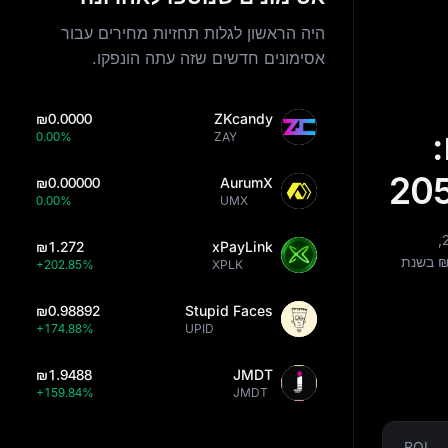
היה הראשון לגלות תחזיות מחירים עבור
אסימונים חדשים שזה עתה הונפקו.
₪0.0000
ZKcandy
נים:
0.00%
ZAY
₪0.00000
AurumX
0.00%
UMX
₪1.272
xPayLink
₪
בשנת
+202.85%
XPLK
₪0.98892
Stupid Faces
+174.88%
UPID
₪1.9488
JMDT
+159.84%
JMDT
ROI