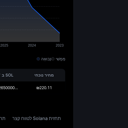
מַמָשִׁי
נְבוּאָה
מחיר נוכחי
SOL ב 2027
₪230.92650000000003
₪220.11
תחזית Solana לטווח קצר
תחזית lana