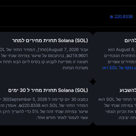
₪ 220.8338
Solana (SOL) תחזית מחירים למחר
הוא
עבור August 7, 2026(מחר), המחיר החזוי של SOL הוא
 התחזית הנוכחיים
₪219.9601
, בהתבסס על שיעור צמיחה שנתי של
מחירים עשויים
תצוגה זו מסייעת לקבוע קו בסיס ליום הבא תחת א
למידע נוסף על SOL ראו
מערכת הנחות.
Solana (SOL) תחזית מחיר ל 30 ימים
במבט 30 יו
ר צמיחה שנתי של
המחיר החזוי של SOL הוא
₪220.8338
. אומדן זה
את הכיוון הצפוי
שיעור צמיחה שנתי זהה של
5%
כדי להעריך היכן 
ה יציבה.
עשוי לעמוד לאחר חודש אחד.