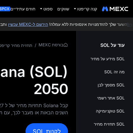
קנה קריפטו
שווקים
ספוט
חוזים עתידיים
SPCX
השער שלך להזדמנויות אינסופיות ללא עמלה!
הירשם ל-MEXC עכשיו
ותבע מתנ
עוד על SOL
בורסת MEXC
/
תחזית מחיר קריפט
SOL מידע על מחיר
מה זה SOL
2050
SOL מסמך לבן
SOL אתר רשמי
SOL טוקניומיקה
השנים הבאות או מעבר לכך, עם תח
SOL תחזית מחיר
לקנות SOL