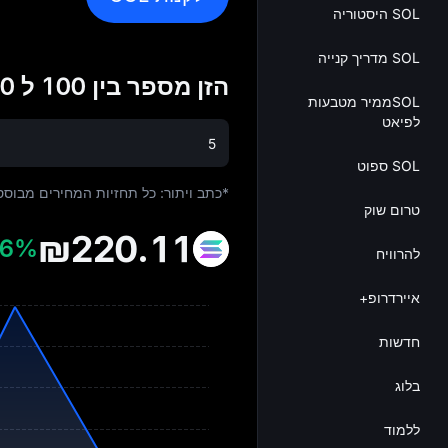
SOL היסטוריה
SOL מדריך קנייה
הזן מספר בין 100 ל 1,000 כדי לחזות את המחיר של Solana
SOLממיר מטבעות
לפיאט
SOL ספוט
*כתב ויתור: כל תחזיות המחירים מבו
טרום שוק
₪220.11
06%
להרוויח
איירדרופ+
חדשות
בלוג
ללמוד