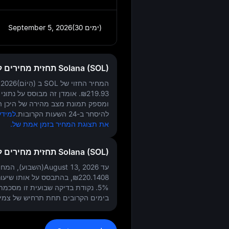
September 5, 2026(30 ימים)
Solana (SOL) תחזית מחירים להיום
המחיר החזוי של SOL ב
August 6, 2026(הַיוֹם)
₪219.93
. אומדן זה מבוסס על נתוני
ומספק תמונת מצב מהירה של היכן ה
להיסחר ב-24 השעות הקרובות.
את תצוגת המחיר בזמן אמת של.
Solana (SOL) תחזית מחירים להשבוע
עד August 13, 2026(השבוע), המחיר החזוי של SOL הוא
₪220.1408
, בהתבסס על אותו שיעו
5%
. נקודת בדיקה שבועית זו מסכמת 
בימים הקרובים תחת תרחיש של צמיח