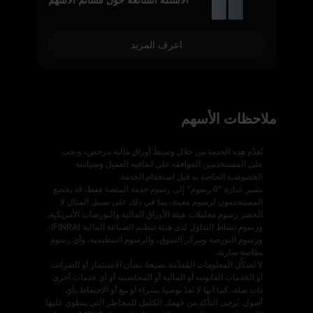
اعرف المزيد
ملاحظات الأسهم
تُقدَّم هذه الخدمة من خلال وسيط أوراق مالية مرخص، ويجب
على المستخدمين الموافقة على اتفاقية العميل وسياسة
الخصوصية الخاصة به قبل استخدام الخدمة.
تشير عبارة "0 رسوم" إلى رسوم خدمة المنصة فقط. قد يخضع
المستخدمون لرسوم معينة، بما في ذلك على سبيل المثال لا
الحصر رسوم معاملات هيئة الأوراق المالية والبورصات الأمريكية،
ورسوم نشاط التداول لدى هيئة تنظيم الصناعة المالية (FINRA)،
ورسوم البورصة ومركز السوق، والرسوم التنظيمية، وأي رسوم
مقاصة سارية.
لا تُشكِّل المعلومات المُقدَّمة نصيحةً بشأن الاستثمار أو الضرائب
أو الخدمات القانونية أو المالية أو المحاسبية أو أي خدمات أخرى
ذات صلة، كما أنها لا تُعدّ توصيةً بشراء أو بيع أو الاحتفاظ بأي
أصول. يُرجى التأكد من فهمك الكامل للمخاطر التي ينطوي عليها