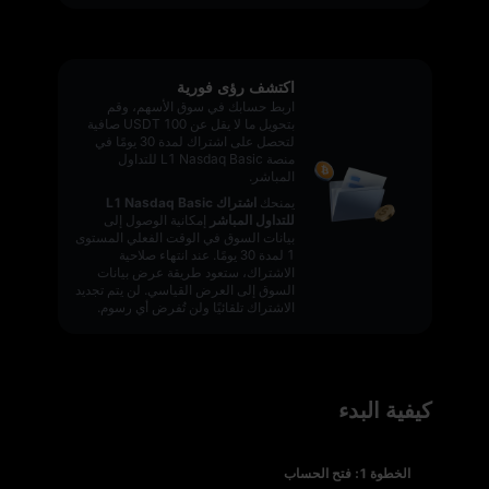
اكتشف رؤى فورية
اربط حسابك في سوق الأسهم، وقم
بتحويل ما لا يقل عن 100 USDT صافية
لتحصل على اشتراك لمدة 30 يومًا في
منصة L1 Nasdaq Basic للتداول
المباشر.
يمنحك
اشتراك L1 Nasdaq Basic
للتداول المباشر
إمكانية الوصول إلى
بيانات السوق في الوقت الفعلي المستوى
1 لمدة 30 يومًا. عند انتهاء صلاحية
الاشتراك، ستعود طريقة عرض بيانات
السوق إلى العرض القياسي. لن يتم تجديد
الاشتراك تلقائيًا ولن تُفرض أي رسوم.
كيفية البدء
الخطوة 1: فتح الحساب