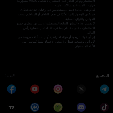
الاستثمار وتوخي الحذر عند الاستثمار. لا تتحمل MEXC مسؤولية
قرارات المستخدمين الاستثمارية.
تُقدَّم هذه الخدمة فقط للمستخدمين في ولايات قضائية مُحدَّدة.
قد يكون الوصول إليها مُقيَّدًا في بعض البلدان أو المناطق بسبب
القوانين واللوائح المحلية.
لا يضمن الأداء السابق النتائج المستقبلية أو يتنبأ بها. تنطوي جميع
الاستثمارات على مخاطر، بما في ذلك احتمال خسارة رأس
المال.
إن أي عوائد تاريخية أو عوائد افتراضية أو بيانات أداء معروضة هي
لأغراض توضيحية فقط، ولا ينبغي الاعتماد عليها كمؤشر على
الأداء المستقبلي.
المجتمع
المزيد