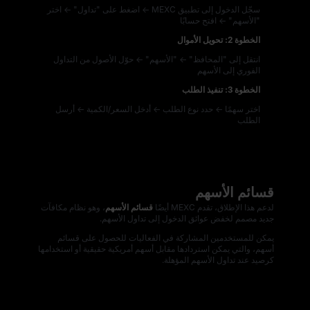
سجّل الدخول إلى تطبيق MEXC ← اضغط على "تداول" ← اختر
"الأسهم" ← افتح حسابًا
الخطوة 2: تحويل الأموال
انتقل إلى "المحافظ" ← "الأسهم" ← حوّل الأصول من التداول
الفوري إلى الأسهم
الخطوة 3: تنفيذ الطلب
اختر سهمًا ← حدد نوع الطلب ← أدخل السعر/الكمية ← أرسل
الطلب
قسائم الأسهم
لدعم هذا الإطلاق، تقدم MEXC أيضًا
قسائم الأسهم
، وهو نظام مكافآت
جديد مصمم لخفض عوائق الدخول إلى تداول الأسهم.
يمكن للمستخدمين المشاركة في الفعاليات للحصول على قسائم
أسهم، والتي يمكن استردادها مقابل أسهم أمريكية حقيقية أو استخدامها
كرصيد عند تداول الأسهم المؤهلة.