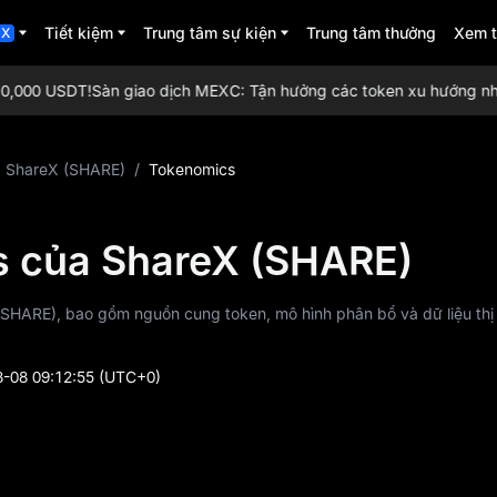
Tiết kiệm
Trung tâm sự kiện
Trung tâm thưởng
Xem 
CX
,000 USDT!
Sàn giao dịch MEXC: Tận hưởng các token xu hướng nhất, a
ShareX (SHARE)
/
Tokenomics
 của ShareX (SHARE)
 (SHARE), bao gồm nguồn cung token, mô hình phân bổ và dữ liệu thị
-08 09:12:55
(UTC+0)