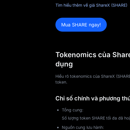
Tìm hiểu thêm về giá ShareX (SHARE)
Tin tức
Mua SHARE ngay!
Blog
Learn
Tokenomics của ShareX
dụng
Hiểu rõ tokenomics của ShareX (SHARE) 
token.
Chỉ số chính và phương thứ
Tổng cung:
Số lượng token SHARE tối đa đã ho
Nguồn cung lưu hành: