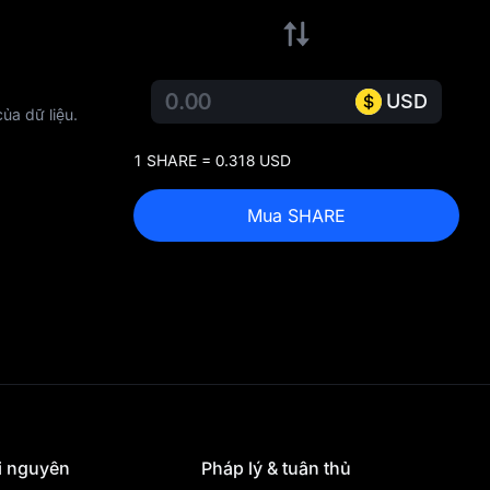
USD
ủa dữ liệu.
1 SHARE = 0.318 USD
Mua SHARE
i nguyên
Pháp lý & tuân thủ