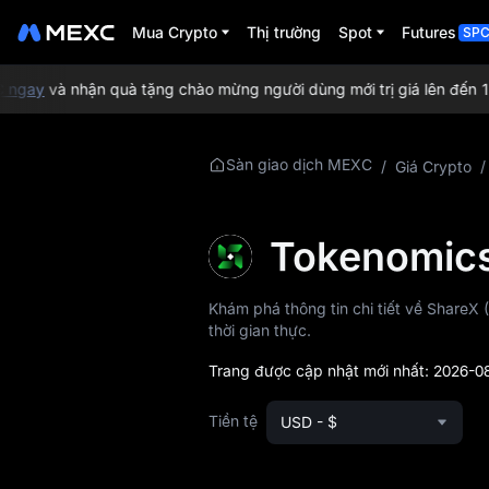
Mua Crypto
Thị trường
Spot
Futures
SP
gay
và nhận quà tặng chào mừng người dùng mới trị giá lên đến 10
Tìm hiểu thêm về
Sàn giao dịch MEXC
/
Giá Crypto
/
SHARE
Thông tin giá
Tokenomics
SHARE
Khám phá thông tin chi tiết về ShareX
SHARE là gì
thời gian thực.
Whitepaper SHARE
Trang được cập nhật mới nhất:
2026-08
Website chính thức
Tiền tệ
USD - $
SHARE
Tokenomics của