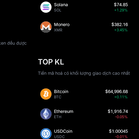
Solana
$74.85
SOL
+1.29%
Monero
$382.16
XMR
+3.45%
oken đều được
TOP KL
Tiền mã hoá có khối lượng giao dịch cao nhất
Bitcoin
$64,996.68
BTC
+0.11%
Ethereum
$1,916.74
ETH
-0.05%
USDCoin
$1.00045
USDC
-0.01%