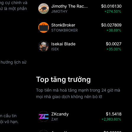
ng cự chính và
Jimothy The Raccoon
$0.016130
sử là một phần
JIMOTHY
+274.50%
StonkBroker
$0.027809
STONKBROKER
+38.69%
Isekai Blade
$0.0027
ISEK
+35.00%
 hướng lịch sử
Top tăng trưởng
Top tiền mã hoá tăng mạnh trong 24 giờ mà
mọi nhà giao dịch không nên bỏ lỡ
ZKcandy
$1.5418
n cầu tin
ZAY
+2,983.60%
ội vô hạn.