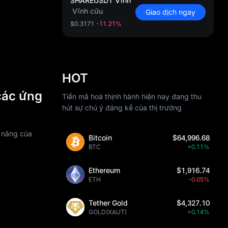
SHAREUSDT Vĩnh
Vĩnh cửu
Giao dịch ngay
$0.3171
-11.21%
HOT
các ứng
Tiền mã hoá thịnh hành hiện nay đang thu
hút sự chú ý đáng kể của thị trường
m năng của
Bitcoin
$64,996.68
BTC
+0.11%
Ethereum
$1,916.74
ETH
-0.05%
Tether Gold
$4,327.10
GOLD(XAUT)
+0.14%