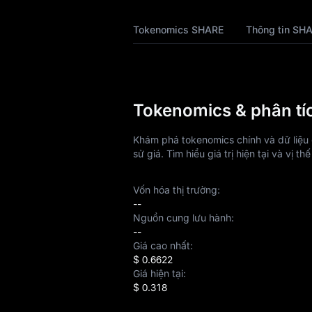
SHARE
Tokenomics SHARE
Thông tin SH
Dự báo giá SHARE
Lịch sử SHARE
Hướng dẫn mua
Tokenomics & phân tí
SHARE
Khám phá tokenomics chính và dữ liệu 
Chuyển đổi SHARE
sử giá. Tìm hiểu giá trị hiện tại và vị t
sang fiat
Phân tích SHARE
Vốn hóa thị trường:
--
Nguồn cung lưu hành:
SHARE Spot
--
Giá cao nhất:
Pre-Market
$ 0.6622
Giá hiện tại:
Earn
$ 0.318
Airdrop+