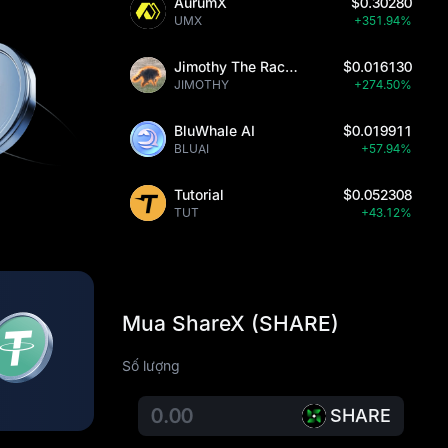
AurumX
$0.30280
UMX
+351.94%
Jimothy The Raccoon
$0.016130
JIMOTHY
+274.50%
BluWhale AI
$0.019911
BLUAI
+57.94%
Tutorial
$0.052308
TUT
+43.12%
Mua ShareX (SHARE)
Số lượng
SHARE