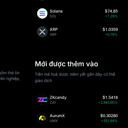
Solana
$74.85
SOL
+1.29%
XRP
$1.0359
XRP
+0.79%
Mới được thêm vào
ồm thẻ tín
Tiền mã hoá được niêm yết gần đây có thể
yên nghiệp,
giao dịch
ZKcandy
$1.5418
ZAY
+2,983.60%
AurumX
$0.30280
UMX
+351.94%