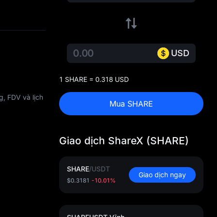
USD
1 SHARE = 0.318 USD
g, FDV và lịch
Mua SHARE
Giao dịch ShareX (SHARE)
SHARE
/
USDT
Giao dịch ngay
$0.3181
-10.01%