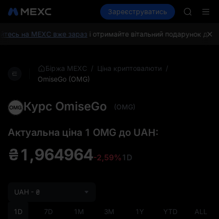
SPCX
Купити криптовалюту
Зареєструватись
Ринки
Спот
HEI
Ф'юч
NVDA
UNITREE
тесь на MEXC вже зараз
і отримайте вітальний подарунок для н
Unitree 
BLESS
SPCX
/
/
Біржа MEXC
Ціна криптовалюти
HEI
OmiseGo (OMG)
NVDA
UNITREE
Курс OmiseGo
(OMG)
Unitree 
Актуальна ціна 1 OMG до UAH:
₴1,964964
-2,59%
1D
UAH - ₴
1D
7D
1M
3M
1Y
YTD
ALL