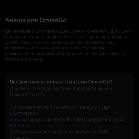
Аналіз для OmiseGo
Цей аналіз використовує моделі штучного інтелекту для оцінки
нещодавньої динаміки ціни, обсягів торгівлі та настрої ринку
для OmiseGo. Обробка даних у режимі реального часу
висвітлює нові тенденції та потенційні торговельні
налаштування, підтримуючи прийняття обґрунтованіших та
своєчасних рішень.
Які фактори впливають на ціни OmiseGo?
Декілька ключових факторів впливають на ціни 
OmiseGO (OMG):
1. Ринковий настрій та загальні тренди у сфері 
криптовалют.
2. Розвиток мережі Ethereum (OMG побудовано на базі 
Ethereum).
3. Оголошення партнерств та прийняття OMG 
бізнесом.