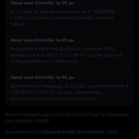
Зміна ціни OmiseGo за 30 дн.
За останні 30 днів ціна змінилася на
₴ -0,0698256
(-3,44%)
, що показує короткострокову динаміку
токена.
Зміна ціни OmiseGo за 60 дн.
Розширивши перегляд до 60 днів, показник OMG
змінився на
₴ -0,2672172 (-11,98%)
, що дає ширший
огляд динаміки його показників.
Зміна ціни OmiseGo за 90 дн.
Дивлячись на тенденцію за 90 днів, ціна змінилася на
₴
-0,8746104 (-30,81%)
, що дає уявлення про
довгострокову траєкторію руху токена.
Хочете отримати доступ до всієї історії ціни та її динаміки
для OmiseGo (OMG)?
Ознайомтеся зі
сторінкою історії ціни OmiseGo
зараз.