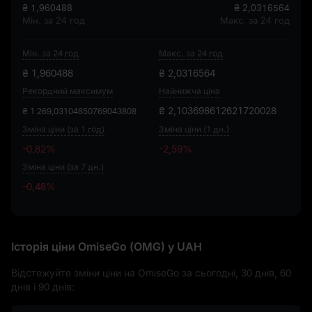
₴ 1,960488
₴ 2,0316564
Мін. за 24 год
Макс. за 24 год
Мін. за 24 год
Макс. за 24 год
₴ 1,960488
₴ 2,0316564
Рекордний максимум
Найнижча ціна
₴ 2,103698612621720028
₴ 1 269,03104850769043808
Зміна ціни (за 1 год)
Зміна ціни (1 дн.)
-0,82%
-2,59%
Зміна ціни (за 7 дн.)
-0,48%
-0,48%
Історія ціни OmiseGo (OMG) у UAH
Відстежуйте зміни ціни на OmiseGo за сьогодні, 30 днів, 60
днів і 90 днів: