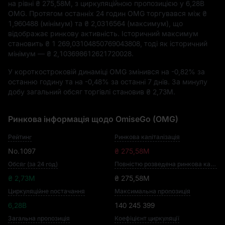
на рівні
₴ 275,58M
, з циркуляційною пропозицією у
6,28B
OMG
. Протягом останніх 24 годин OMG торгувався між
₴
1,960488
(мінімум) та
₴ 2,0316564
(максимум), що
відображає ринкову активність. Історичний максимум
становить
₴ 1 269,03104850769043808
, тоді як історичний
мінімум —
₴ 2,103698612621720028
.
У короткостроковій динаміці OMG змінився на
-0,82%
за
останню годину та на
-0,48%
за останні 7 днів. За минулу
добу загальний обсяг торгівлі становив
₴ 2,73M
.
Ринкова інформація щодо OmiseGo (OMG)
Рейтинг
Ринкова капіталізація
No.1097
₴ 275,58M
Обсяг (за 24 год)
Повністю розведена ринкова капіталізація
₴ 2,73M
₴ 275,58M
Циркуляційне постачання
Максимальна пропозиція
6,28B
140 245 399
Загальна пропозиція
Коефіцієнт циркуляції