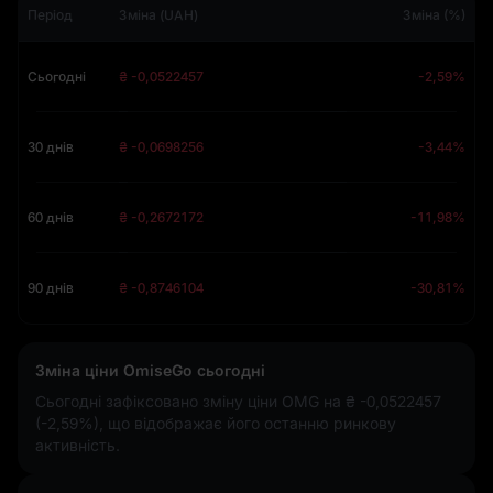
Період
Зміна (UAH)
Зміна (%)
Сьогодні
₴ -0,0522457
-2,59%
30 днів
₴ -0,0698256
-3,44%
60 днів
₴ -0,2672172
-11,98%
90 днів
₴ -0,8746104
-30,81%
Зміна ціни OmiseGo сьогодні
Сьогодні зафіксовано зміну ціни OMG на
₴ -0,0522457
(-2,59%)
, що відображає його останню ринкову
активність.