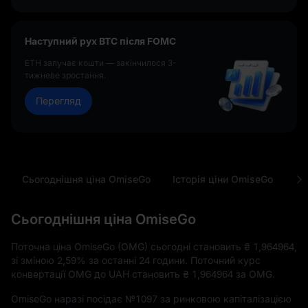
Наступний рух BTC після FOMC
ETH залучає кошти — закінчилося 3-
тижневе зростання.
Перегляд
Сьогоднішня ціна OmiseGo
Історія ціни OmiseGo
По
Сьогоднішня ціна OmiseGo
Поточна ціна OmiseGo (OMG) сьогодні становить
₴ 1,964964
,
зі зміною
2,59%
за останні 24 години. Поточний курс
конвертації OMG до UAH становить
₴ 1,964964
за OMG.
OmiseGo наразі посідає
№1097
за ринковою капіталізацією