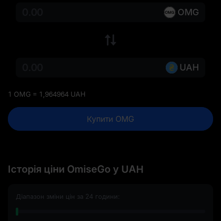
OMG
UAH
1 OMG = 1,964964 UAH
Купити OMG
Історія ціни OmiseGo у UAH
Діапазон зміни цін за 24 години: