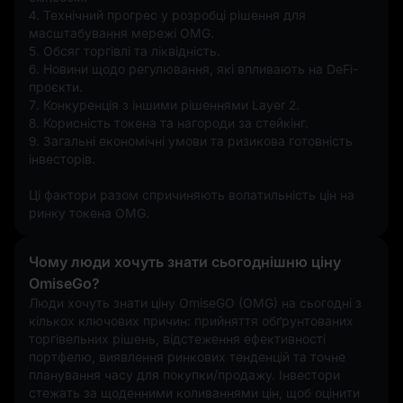
4. Технічний прогрес у розробці рішення для 
масштабування мережі OMG.
5. Обсяг торгівлі та ліквідність.
6. Новини щодо регулювання, які впливають на DeFi-
проєкти.
7. Конкуренція з іншими рішеннями Layer 2.
8. Корисність токена та нагороди за стейкінг.
9. Загальні економічні умови та ризикова готовність 
інвесторів.
Ці фактори разом спричиняють волатильність цін на 
ринку токена OMG.
Чому люди хочуть знати сьогоднішню ціну
OmiseGo?
Люди хочуть знати ціну OmiseGO (OMG) на сьогодні з 
кількох ключових причин: прийняття обґрунтованих 
торгівельних рішень, відстеження ефективності 
портфелю, виявлення ринкових тенденцій та точне 
планування часу для покупки/продажу. Інвестори 
стежать за щоденними коливаннями цін, щоб оцінити 