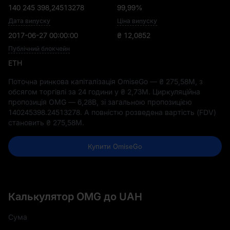
140 245 398,24513278
99,99%
Дата випуску
Ціна випуску
2017-06-27 00:00:00
₴ 12,0852
Публічний блокчейн
ETH
Поточна ринкова капіталізація OmiseGo —
₴ 275,58M
, з
обсягом торгівлі за 24 години у
₴ 2,73M
. Циркуляційна
пропозиція OMG —
6,28B
, зі загальною пропозицією
140245398.24513278
. А повністю розведена вартість (FDV)
становить
₴ 275,58M
.
Купити OmiseGo
Калькулятор OMG до UAH
Сума