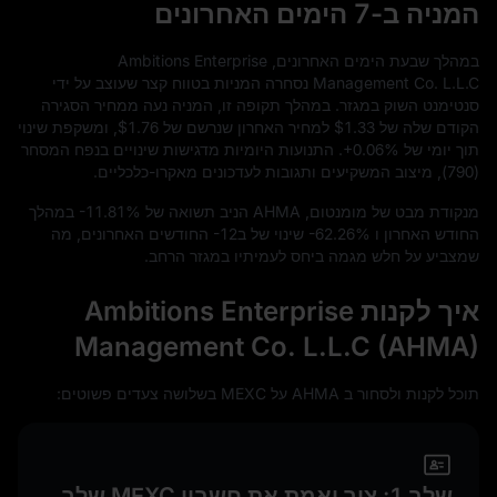
המניה ב-7 הימים האחרונים
במהלך שבעת הימים האחרונים, Ambitions Enterprise
Management Co. L.L.C נסחרה המניות בטווח קצר שעוצב על ידי
סנטימנט השוק במגזר. במהלך תקופה זו, המניה נעה ממחיר הסגירה
הקודם שלה של
$1.33
למחיר האחרון שנרשם של
$1.76
, ומשקפת שינוי
תוך יומי של
+0.06%
. התנועות היומיות מדגישות שינויים בנפח המסחר
(
790
), מיצוב המשקיעים ותגובות לעדכונים מאקרו-כלכליים.
מנקודת מבט של מומנטום, AHMA הניב תשואה של
-11.81%
במהלך
החודש האחרון ו
-62.26%
שינוי של ב
-12
החודשים האחרונים, מה
שמצביע על חלש מגמה ביחס לעמיתיו במגזר הרחב.
איך לקנות Ambitions Enterprise
Management Co. L.L.C (AHMA)
תוכל לקנות ולסחור ב AHMA על MEXC בשלושה צעדים פשוטים:
שלב 1: צור ואמת את חשבון MEXC שלך