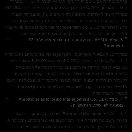
בהתבוננות על הביצועים האחרונים, 
AHMA
 הניבה 
-11.81%
 במהלך 
החודש האחרון, 
-74.00%
 במהלך ששת החודשים האחרונים ו 
-62.26%
במהלך השנה האחרונה. נתונים אלה משקפים שינויים במחיר המניה 
בלבד, ולא את השפעת הדיבידנדים. יחד הם מתארים את מומנטום 
חלש
 המחיר של 
Ambitions Enterprise Management Co. L.L.C
 עבור 
מניית, אך זכור שתשואות עבר אינן מבטיחות תוצאות עתידיות.
3
.
איפה
AHMA
נמצא כיום ביחס לשיא ולשפל ב-52
השבועות?
במהלך 52 השבועות האחרונים, 
Ambitions Enterprise Management 
Co. L.L.C
 נסחרה בין שפל של 
$ 0.76
 לשיא של 
$ 39.50
. טווח זה של 
52 שבועות מסייע להראות היכן נמצא מחיר המניה של היום ביחס 
לשיאים ולשפלים האחרונים שלו, ומשמש לעיתים קרובות משקיעים 
להערכת תנודתיות המניה, רמות תמיכה והתנגדות פוטנציאליות, והאם 
AHMA
 נמצאת כיום קרוב יותר לחלק העליון או התחתון של טווח 
המסחר השנתי שלה.
4
.
כיצד
Ambitions Enterprise Management Co. L.L.C
מסווגת לפי סקטור ותעשייה?
Ambitions Enterprise Management Co. L.L.C
 מסווג 
--
 במגזר. 
בפועל, משמעות הדבר היא כי 
Ambitions Enterprise Management 
Co. L.L.C
 מקובץ יחד עם חברות אחרות הפועלות בשווקי יעד דומים 