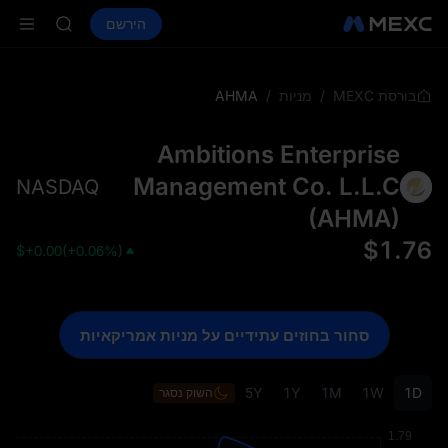
SKYAI
קנה קריפטו
שווקים
ספוט
הירשם
חוזים עתידיים
ACE
NITREE
HFT
SPCX
UNITREE
AHMA
/
/
בורסת MEXC
מניות
 Now Live
SKYAI
Ambitions Enterprise
ACE
HFT
Management Co. L.L.C
NASDAQ
SPCX
(
AHMA
)
UNITREE
 Now Live
$
1.76
$
+0.00
(
+0.06%
)
סחור בחוזים עתידיים על מניות אמריקאיות
5Y
1Y
1M
1W
1D
השוק נסגר