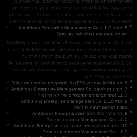
ופועלות תחת תנאים תחרותיים ורגולטוריים דומים. עבור משקיעים, 
הכרת המגזר של 
AHMA
 מסייעת בפיזור התיק, בהשוואה למתחרים, 
ובהבנת האופן שבו מגמות רחבות יותר המשפיעות על 
--
 מגזר עשויות 
להשפיע על 
Ambitions Enterprise Management Co. L.L.C
ביצועיו.
5
.
איפה
Ambitions Enterprise Management Co. L.L.C
רשומה וכמה היא גדולה לפי שווי שוק?
Ambitions Enterprise Management Co. L.L.C
 רשומה ב 
NASDAQ
בורסה ב 
United States
. בהתבסס על שווי שוק של 
$ 50.83M
, החברה 
מסווגת 
Small-cap
 כמניית . שווי השוק נותן תמונה מהירה של 
Ambitions Enterprise Management Co. L.L.C
גודלה וחשיבותה של 
בשוק המניות, ומשמש לעיתים קרובות משקיעים וספקי מדדים בעת 
בניית תיקים או מדדי ייחוס.
6
.
מה
AHMA
אומר ה-EPS של ‎ למשקיעים על הרווחיות שלה?
7
.
איך ניתן לעקוב
Ambitions Enterprise Management Co.
L.L.C
אחר הביצועים הפיננסיים של ‎ לאורך זמן?
8
.
מתי
Ambitions Enterprise Management Co. L.L.C
צפויה לפרסם דוחות רווחים?
9
.
מה בדרך כלל מתפרסם
Ambitions Enterprise
Management Co. L.L.C
בדוחות הרווחים‎?
10
.
כיצד אוכל להישאר מעודכן לגבי
Ambitions Enterprise
Management Co. L.L.C
תוצאותיו והנחיותיו?