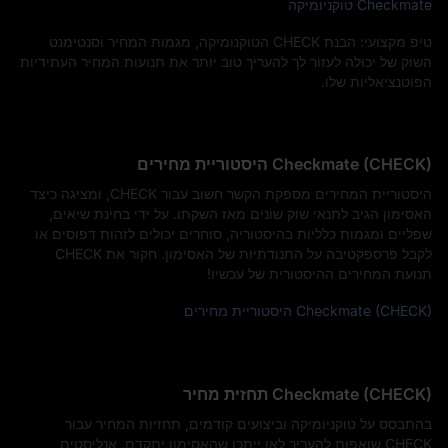
Checkmate טוקניומיקה
טיפ מקצועי: הבנת CHECK הטוקנומיקה, מגמות המחיר וסנטימנט
השוק של יכולה לעזור לך להעריך טוב יותר את תנועות המחיר העתידיות
הפוטנציאליות שלו.
Checkmate (CHECK) היסטוריית מחירים
היסטוריית המחירים מספקת הקשר חשוב עבור CHECK, ומציגה כיצד
האסימון הגיב לתנאי שוק שונים מאז השקתו. על ידי בחינת שיאים,
שפליים ומגמות כלליות בהיסטוריה, סוחרים יכולים לזהות דפוסים או
לקבל פרספקטיבה על התנודתיות של האסימון. חקור את CHECK
תנועת המחירים ההיסטורית של עכשיו!
Checkmate (CHECK) היסטוריית מחירים
Checkmate (CHECK) תחזית מחיר
בהתבסס על טוקניומיקה וביצועים קודמים, תחזיות המחיר עבור
CHECK שואפות להעריך לאן ייתכן שהאסימון יתקדם. אנליסטים