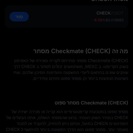
CHECK
/
USDT
סַחַר
-8.59%
$0.016693
מה זה Checkmate (CHECK) מסחר
Checkmate (CHECK) מסחר מתייחס לקנייה ומכירה של האסימון
בשוק הקריפטו. ב MEXC, משתמשים יכולים לסחור ב CHECK דרך
שווקים שונים בהתאם ליעדי ההשקעה והעדפות הסיכון שלהם. שתי
השיטות הנפוצות ביותר הן מסחר ספוט וחוזים עתידיים.
Checkmate (CHECK) מסחר ספוט
מסחר ספוט במטבעות קריפטוגרפיים הוא קנייה או מכירה ישירה של
CHECK במחיר השוק הנוכחי. ברגע שהמסחר הושלם, אתה הבעלים של
האסימונים CHECK בפועל, אותם ניתן להחזיק, להעביר או למכור
מאוחר יותר. מסחר ספוט הוא הדרך הפשוטה ביותר להיחשף ל CHECK