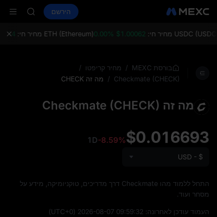
HFT
קנה קריפטו
שווקים
ספוט
הירשם
חוזים עתידיים
SPCX
NITREE
UNITREE
 Now Live
USDC () מחיר חי:
$1.00062 0.00%
ETH (Ethereum) מחיר חי:
.14 +0.11%
on Aug 10
up expiry
SKYAI
/
/
בורסת MEXC
מחיר קריפטו
ACE
/
מה זה CHECK
Checkmate (CHECK)
HFT
SPCX
מה זה Checkmate (CHECK)
UNITREE
 Now Live
on Aug 10
$0.016693
up expiry
1D
-8.59%
USD - $
התחל ללמוד מהו Checkmate דרך מדריכים, טוקניומיקה, מידע על
מסחר ועוד.
העמוד עודכן לאחרונה:
2026-08-07 09:59:32
(UTC+0)