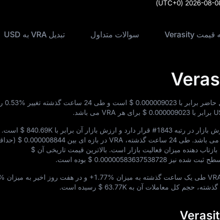
(UTC+0)
2026-08-0
مت Verasity
سوالات متداول
تبدیل VRA به USD
$ 0.000009023
است و طی 24 ساعت گذشته تغییر
0.53%
را
$ 0.000009023
برای هر VRA می‌ باشد.
#1843
قرار دارد و ارزش بازار آن برابر با
$ 840.69K
است. ع
‌ باشد. طی 24 ساعت گذشته، VRA در بازه‌ ای بین
$ 0.000008844
(حداق
ازتاب‌ دهنده میزان فعالیت بازار است. بالاترین قیمت تاریخی آن
$
 سطح ثبت‌ شده نیز
$ 0.00000583637538728
بوده است.
+1.77%
و در هفت روز اخیر به میزان
2%
$ 63.77K
رسیده است.