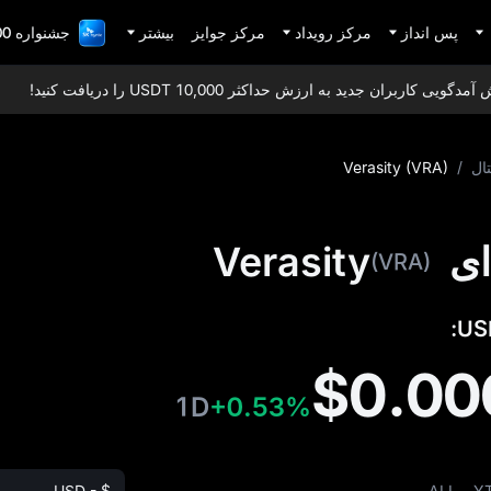
پس انداز
مرکز رویداد
مرکز جوایز
بیشتر
جشنواره 1,000,000 دلاری TradFi
ربران جدید به ارزش حداکثر 10,000 USDT را دریافت کنید!
قیمت
ال
/
Verasity (VRA)
Vera
(VRA)
$0.00
1D
+0.53%
USD - $
ALL
Y