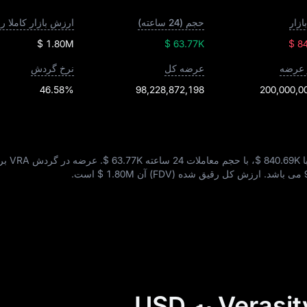
زار
حجم (24 ساعته)
ارزش بازار کاملا 
$ 1.80M
$ 63.77K
$ 8
 عرضه
عرضه کل
نرخ گردش
46.58%
98,228,872,198
200,000,0
$ 840.69K
، با حجم معاملات 24 ساعته
$ 63.77K
. عرضه در گردش VRA برابر است با
می‌ باشد. ارزش کل رقیق‌ شده (FDV) آن
$ 1.80M
است.