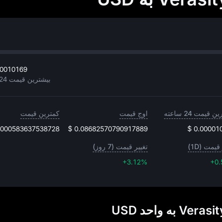
00010169
بیشترین قیمت 24 ساعته
 قیمت 24 ساعته
اوج قیمت
کمترین قیمت
0000583637538728
$ 0.08682570790917889
$ 0.00001
قیمت (1D)
تغییر قیمت (7 روز)
+3.12%
+3.12%
+0