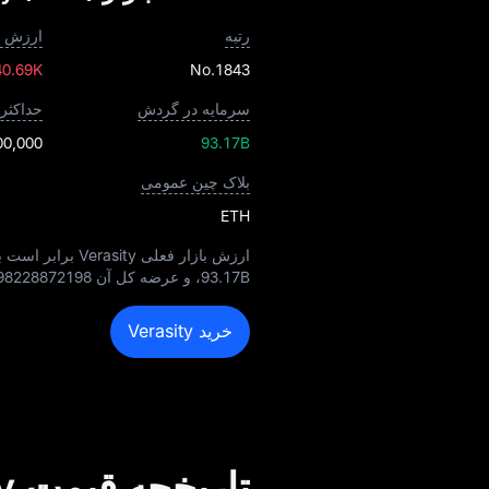
رتبه
ارزش با
40.69K
No.1843
سرمایه در گردش
حداکثر
00,000
93.17B
بلاک چین عمومی
ETH
ارزش بازار فعلی Verasity برابر است با
93.17B
، و عرضه کل آن
98228872198
خرید Verasity
تاریخچه قیمت Verasity به USD