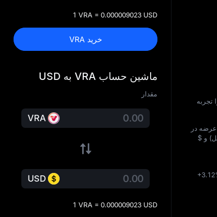
1 VRA = 0.000009023 USD
خرید VRA
ماشین حساب VRA به USD
مقدار
 تجربه
VRA
رضه در
ل) و
$
+3.1
USD
1 VRA = 0.000009023 USD