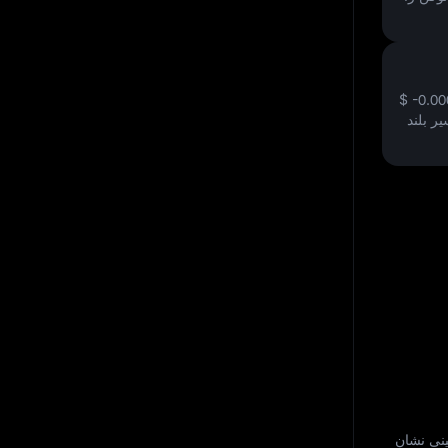
$ -0.0
ر بلند
نی نشان‌