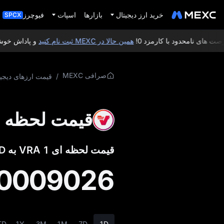
خرید ارز دیجیتال
بازارها
اسپات
فیوچرز
SPCX
های نامحدود با کارمزد 0!
همین حالا در MEXC ثبت‌ نام کنید
و پاداش خوش‌ آمدگویی کا
صرافی MEXC
/
قیمت ارزهای دیجیت
قیمت لحظه ای sity
قیمت لحظه‌ ای 1 VRA به USD:
0009026
TD
1Y
3M
1M
7D
1D