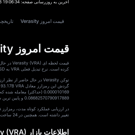
آخرین به‌ روزرسانی صفحه:
8 19:06:34
قیمت امروز Verasity
تاریخچه قی
قیمت امروز Verasity
قیمت لحظه‌ ای Verasity (VRA) در حال حاضر برابر با
کرده است. نرخ تبدیل فعلی VRA به USD برابر با
توکن Verasity در حال حاضر از نظر ارزش بازار در رتبه
گردش این رمزارز معادل
93.17B VRA
می
0.000010169
(حداکثر) معامله شده که ب
0.08682570790917889
و پایین‌ ترین
در ارزیابی عملکرد کوتاه‌ مدت، رمزارز VRA طی یک ساعت گذشته به میزان
تغییر داشته است. همچنین در 24 ساعت گذشته، حجم کل معاملات آن به
اطلاعات بازار Verasity (VRA)