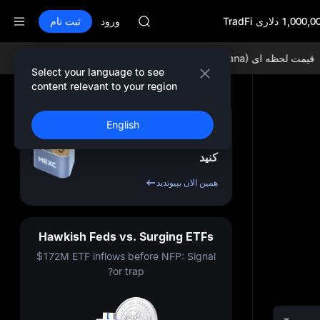
AAOI
SKYAI
ورود
ثبت نام
اشتراک بازار STAR UNITREE در 10 اوت
افزایش SPCX با وجود پایان لاک‌آپ
 لحظه ای SOL (Solana):
$76.10 -0.39%
قیمت لحظه ای ETH (Ethereum):
GOLD(XAU)
Select your language to see
AAOI
content relevant to your region
SKYAI
اشتراک بازار STAR UNITREE در 10 اوت
ثبت نام کنید و تا
10,000
English
افزایش SPCX با وجود پایان لاک‌آپ
USDT
پاداش
دریافت
کنید
همین الان بپیوندید
Hawkish Feds vs. Surging ETFs
$172M ETF inflows before NFP: Signal
or trap?