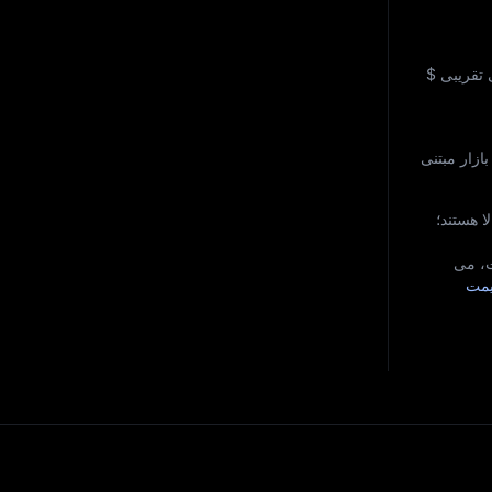
 تقریبی
$
نند از ابزار پیش‌ بینی قیمت MEXC و تحلیل‌ های بازار مبتنی
ا هستند؛
قیمت، می‌
یمت