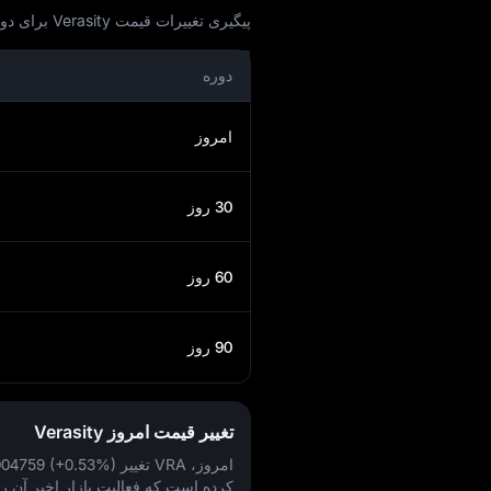
پیگیری تغییرات قیمت Verasity برای دوره‌ های امروز، 30 روزه، 60 روزه و 90 روزه:
دوره
امروز
30 روز
60 روز
90 روز
تغییر قیمت امروز Verasity
امروز، VRA تغییر
004759 (+0.53%)
کرده است که فعالیت بازار اخیر آن را