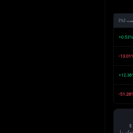
یمت (%)
+0.53
-13.01
+12.3
-51.28
$
وکن را