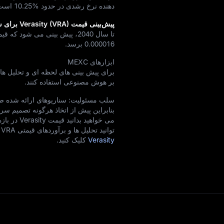
دهنده نرخ رشدی در حدود
10.25%
است
پیش‌بینی قیمت Verasity (VRA) برای سال 2040 (در 14 سال آینده)
تا سال 2040، پیش‌ بینی می‌ شود که قیمت Verasity احتمالاً رشدی در حدود
0.000016
برسد.
ابزارهای MEXC
بر هوش مصنوعی استفاده کنند.
سلب مسئولیت: سناریوهای ارائه‌ شده صرفاً
بنابراین پیش از اتخاذ هرگونه تصمیم سرمای
توانید تحلیل‌ ها و برآوردهای قیمتی VRA برای سال‌ های 2026–2027 را مشاهده کنید. برای دسترسی، روی
Verasity
کلیک کنید.