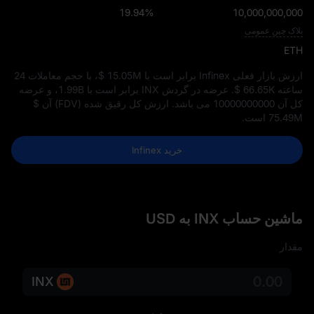
19.94%
10,000,000,000
بلاک چین عمومی
ETH
ارزش بازار فعلی Infinex برابر است با
$ 15.05M
، با حجم معاملات 24
ساعته
$ 66.65K
. عرضه در گردش INX برابر است با
1.99B
، و عرضه
کل آن
10000000000
می‌ باشد. ارزش کل رقیق‌ شده (FDV) آن
$
75.49M
است.
خرید Infinex
ماشین حساب INX به USD
مقدار
INX