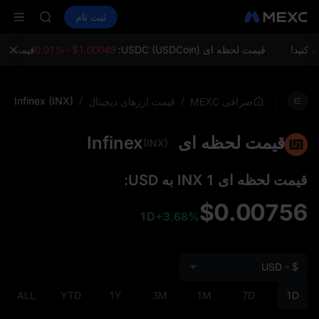
LD(XAU)
خرید ارز دیجیتال
بازارها
اسپات
ثبت نام
فیوچرز
AAOI
SPCX
SKYAI
اشتراک بازار STAR UNITREE د
قیمت لحظه ای USDC (USDCoin):
$1.00049 -0.01%
قیمت لحظه ای ereum
افزایش SPCX با وجود پایان لاک‌آپ
LD(XAU)
AAOI
Infinex (INX)
/
/
صرافی MEXC
قیمت ارزهای دیجیتال
SKYAI
اشتراک بازار STAR UNITREE د
قیمت لحظه ای Infinex
افزایش SPCX با وجود پایان لاک‌آپ
(INX)
قیمت لحظه‌ ای 1 INX به USD:
$0.00756
1D
+3.68%
USD - $
ALL
YTD
1Y
3M
1M
7D
1D