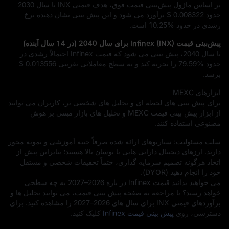
بر اساس ماژول پیش‌بینی قیمت فوق، هدف قیمتی INX تا سال 2030
حدود
$ 0.008322
برآورد می‌ شود و این پیش‌ بینی نشان‌ دهنده نرخ
رشدی در حدود
10.25%
است.
پیش‌بینی قیمت Infinex (INX) برای سال 2040 (در 14 سال آینده)
تا سال 2040، پیش‌ بینی می‌ شود که قیمت Infinex احتمالاً رشدی در
حدود
79.59%
را تجربه کند و به سطح معاملاتی تقریبی
$ 0.013556
برسد.
ابزارهای MEXC
برای پیش‌ بینی‌ های لحظه‌ ای و تحلیل‌ های شخصی‌ تر، کاربران می‌ توانند
از ابزار پیش‌ بینی قیمت MEXC و تحلیل‌ های بازار مبتنی بر هوش
مصنوعی استفاده کنند.
سلب مسئولیت: سناریوهای ارائه‌ شده صرفاً جنبه آموزشی و نمونه‌ محور
دارند. ارزهای دیجیتال دارایی‌ هایی با نوسان بالا هستند؛ بنابراین پیش از
اتخاذ هرگونه تصمیم سرمایه‌ گذاری، حتماً تحقیقات شخصی و مستقل
خود را انجام دهید (DYOR).
می‌ خواهید بدانید قیمت Infinex در بازه 2026–2027 به چه سطحی
خواهد رسید؟ با مراجعه به صفحه پیش‌ بینی قیمت، می‌ توانید تحلیل‌ ها و
برآوردهای قیمتی INX برای سال‌ های 2026–2027 را مشاهده کنید. برای
دسترسی، روی
پیش‌ بینی قیمت Infinex
کلیک کنید.