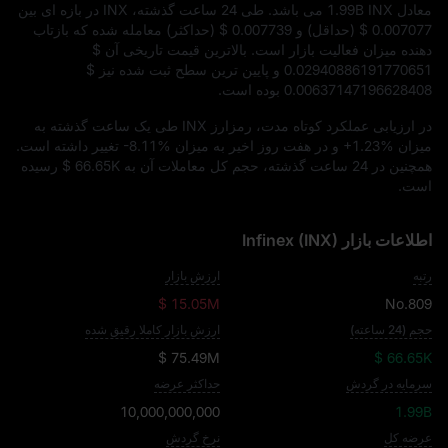
معادل
1.99B INX
می‌ باشد. طی 24 ساعت گذشته، INX در بازه‌ ای بین
$ 0.007077
(حداقل) و
$ 0.007739
(حداکثر) معامله شده که بازتاب‌
دهنده میزان فعالیت بازار است. بالاترین قیمت تاریخی آن
$
0.02940886191770651
و پایین‌ ترین سطح ثبت‌ شده نیز
$
0.00637147196628408
بوده است.
در ارزیابی عملکرد کوتاه‌ مدت، رمزارز INX طی یک ساعت گذشته به
میزان
+1.23%
و در هفت روز اخیر به میزان
-8.11%
تغییر داشته است.
همچنین در 24 ساعت گذشته، حجم کل معاملات آن به
$ 66.65K
رسیده
است.
اطلاعات بازار Infinex (INX)
رتبه
ارزش بازار
$ 15.05M
No.809
حجم (24 ساعته)
ارزش بازار کاملا رقیق شده
$ 75.49M
$ 66.65K
سرمایه در گردش
حداکثر عرضه
10,000,000,000
1.99B
عرضه کل
نرخ گردش