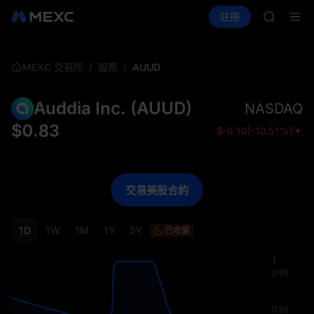
AAOI
買幣
行情
現貨
合約
註冊
理財
SKYAI
活動
SPCX
UNITRE
SPCX 
GOLD(X
/
/
AUUD
MEXC 交易所
股票
AAOI
SKYAI
Auddia Inc.
(
AUUD
)
NASDAQ
UNITRE
SPCX 
$
0.83
$
-0.10
(
-10.51%
)
交易美股合約
1D
1W
1M
1Y
5Y
已收盤