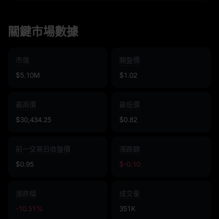
關鍵市場數據
市值
開盤價
$5.10M
$1.02
最高價
最低價
$30,434.25
$0.82
前一交易日收盤價
漲跌額
$0.95
$-0.10
漲跌幅
成交量
-10.51%
351K