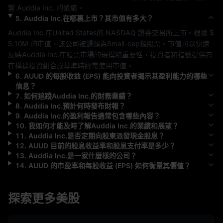
響 
Auddia Inc.
 的業績。
5
.
Auddia Inc.
在哪裏上市？其市值有多大？
Auddia Inc.
在
United States
的 
NASDAQ
 證券交易所上市。根據 
$ 
5.10M
 的市值，該公司被歸類為
Small-cap
類股票。市值可以快速
反映
Auddia Inc.
在股票市場的規模和重要性，投資者和指數提供商
在構建投資組合或基準時經常使用市值。
6
.
AUUD
的每股收益 (EPS) 能向投資者揭示其盈利能力的哪些
信息？
7
.
如何追蹤
Auddia Inc.
的財務業績？
8
.
Auddia Inc.
預計何時發布財報？
9
.
Auddia Inc.
的盈利報告通常包含哪些內容？
10
.
我如何才能及時了解
Auddia Inc.
的業績和展望？
11
.
Auddia Inc.
是否定期向股東派發現金股息？
12
.
AUUD
目前的股息收益率和股息支付率是多少？
13
.
Auddia Inc.
是一家什麼樣的公司？
14
.
AUUD
的市盈率和每股收益 (EPS) 如何衡量其價值？
探索更多美股