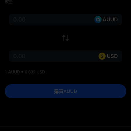
數量
AUUD
USD
1 AUUD = 0.832 USD
購買AUUD