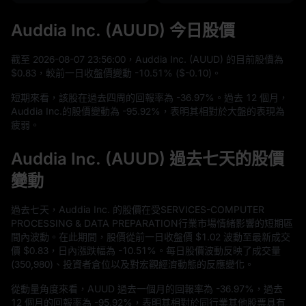
Auddia Inc. (AUUD) 今日股價
截至
2026
-08
-07
23
:
56
:
00
，Auddia Inc. (AUUD) 的目前股價為
$0.83
，較前一日收盤價變動
-10.51%
(
$-0.10
)。
短期來看，該股在過去四周的回報率為
-36.97%
。過去
12
個月，
Auddia Inc.的股價變動為
-95.92%
，表明其相對於大盤的表現為
疲弱。
Auddia Inc. (AUUD) 過去七天的股價
變動
過去七天，Auddia Inc. 的股價在受SERVICES-COMPUTER
PROCESSING & DATA PREPARATION行業市場情緒影響的短期區
間內波動。在此期間，股價從前一日收盤價
$1.02
波動至最新成交
價
$0.83
，日內漲跌幅為
-10.51%
。每日股價波動反映了成交量
(
350,980
)、投資者倉位以及對宏觀經濟動態的反應變化。
從動量角度來看，AUUD 過去一個月的回報率為
-36.97%
，過去
12
個月的回報率為
-95.92%
，表明其相對於同行業其他股票具有