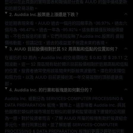
您可以在此頁面的實時圖表和報價部分查看 
AUUD
 的盤中價格更新
和近期交易活動。
2
.
Auddia Inc.
股票是上漲還是下跌？
從近期表現來看，
AUUD
 過去一個月的回報率為 
-36.97%
，過去六
個月為 
-86.47%
，過去一年為 
-95.92%
。這些數據僅反映股價變
動，不包含股息的影響。它們共同反映了
Auddia Inc.
股票的 
疲弱
價格動能，但請記住，過去的收益並不保證未來的表現。
3
.
AUUD
目前股價相對於其 52 周高點和低點的位置如何？
在最近的 52 周內，
Auddia Inc.
的交易價格在 
$ 0.82
 至 
$ 29.11
 之
間波動。這一 52 周區間有助於顯示目前股價相對於近期高點和低點
的位置，投資者通常使用該區間來判斷股票波動性、潛在的支撐位
和阻力位，以及 
AUUD
 目前更接近其一年交易區間的頂部還是底
部。
4
.
Auddia Inc.
的行業和板塊是如何劃分的？
Auddia Inc.
 被劃分為 
SERVICES-COMPUTER PROCESSING & 
DATA PREPARATION
 板塊。實際上，這意味着 
Auddia Inc.
 與其
他服務於類似終端市場並在相似的競爭和監管環境下運營的公司歸
為一類。對於投資者而言，了解 
AUUD
 所屬的板塊有助於投資組合
多元化、進行同業比較，並了解影響 
SERVICES-COMPUTER 
PROCESSING & DATA PREPARATION
 板塊的更廣泛趨勢如何影