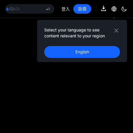
GOLD(XAU)
AAOI
登入
註冊
SKYAI
UNITREE 8.10 科創板申購
SPCX 解禁不跌反漲
Select your language to see
GOLD(XAU)
content relevant to your region
AAOI
SKYAI
English
UNITREE 8.10 科創板申購
SPCX 解禁不跌反漲