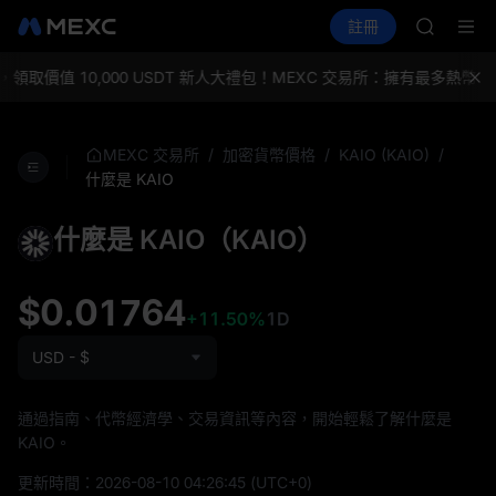
BMT
買幣
行情
現貨
合約
註冊
理財
MUBARA
活動
SPCX
UNITRE
TUT
，領取價值 10,000 USDT 新人大禮包！
MEXC 交易所：擁有最多熱幣
BMT
MUBARA
UNITRE
/
/
/
MEXC 交易所
加密貨幣價格
KAIO (KAIO)
什麼是 KAIO
什麼是 KAIO（KAIO）
$0.01764
+11.50%
1D
USD - $
通過指南、代幣經濟學、交易資訊等內容，開始輕鬆了解什麼是
KAIO。
更新時間：
2026-08-10 04:26:45
(UTC+0)