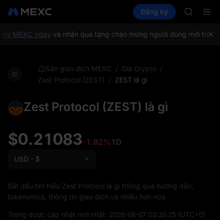
SPCX
Mua Crypto
Thị trường
Đăng ký
Spot
Futures
CASHCA
SPC
HFT
UNITREE
ký MEXC ngay
và nhận quà tặng chào mừng người dùng mới trị giá 
Unitree F
GOLD(X
SPCX
/
/
Sàn giao dịch MEXC
Giá Crypto
CASHCA
/
ZEST là gì
Zest Protocol (ZEST)
HFT
UNITREE
Zest Protocol (ZEST) là gì
Unitree F
$0.21083
-1.82%
1D
USD - $
Bắt đầu tìm hiểu Zest Protocol là gì thông qua hướng dẫn,
tokenomics, thông tin giao dịch và nhiều hơn nữa.
Trang được cập nhật mới nhất:
2026-08-07 03:35:25
(UTC+0)