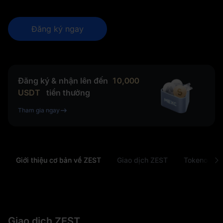
Đăng ký ngay
Đăng ký & nhận lên đến
10,000
USDT
tiền thưởng
Tham gia ngay
Giới thiệu cơ bản về ZEST
Giao dịch ZEST
Tokenomics
Giao dịch ZEST