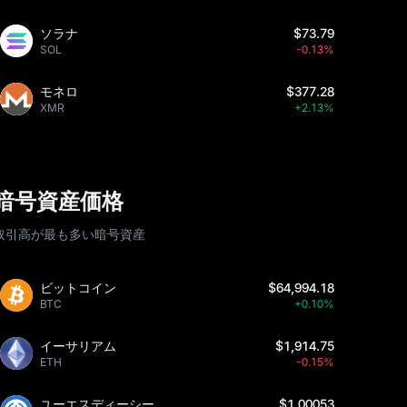
ソラナ
$73.79
SOL
-0.13%
モネロ
$377.28
XMR
+2.13%
暗号資産価格
取引高が最も多い暗号資産
ビットコイン
$64,994.18
BTC
+0.10%
イーサリアム
$1,914.75
ETH
-0.15%
ユーエスディーシー
$1.00053