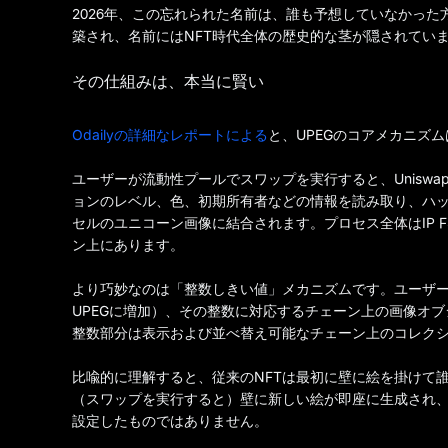
2026年、この忘れられた名前は、誰も予想していなかった方法で復
築され、名前にはNFT時代全体の歴史的な茎が隠されてい
その仕組みは、本当に賢い
Odailyの詳細なレポートによる
と、UPEGのコアメカニズ
ユーザーが流動性プールでスワップを実行すると、Uniswa
ョンのレベル、色、初期所有者などの情報を読み取り、ハッシ
セルのユニコーン画像に結合されます。プロセス全体はIP 
ン上にあります。
より巧妙なのは「整数しきい値」メカニズムです。ユーザーの
UPEGに増加）、その整数に対応するチェーン上の画像オ
整数部分は表示および並べ替え可能なチェーン上のコレク
比喩的に理解すると、従来のNFTは最初に壁に絵を掛けて誰
（スワップを実行すると）壁に新しい絵が即座に生成され
設定したものではありません。