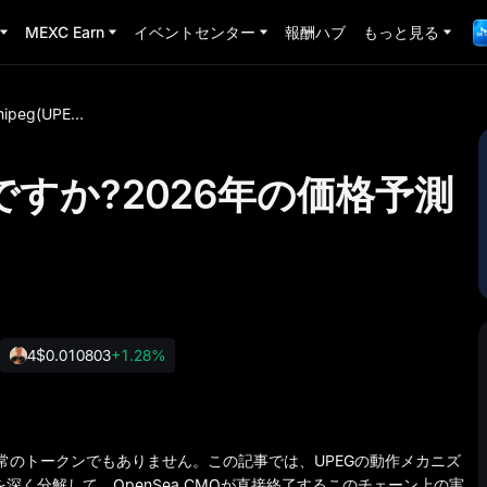
MEXC Earn
イベントセンター
報酬ハブ
もっと見る
Unipeg(UPEG)とは何ですか?2026年の価格予測と取引の完全ガイド
は何ですか?2026年の価格予測
4
$0.010803
+1.28%
も通常のトークンでもありません。この記事では、UPEGの動作メカニズ
深く分解して、OpenSea CMOが直接終了するこのチェーン上の実