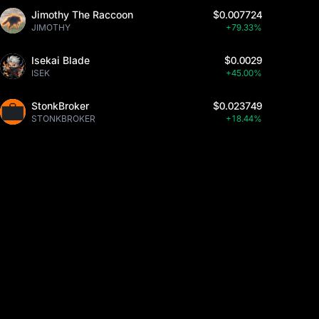
Jimothy The Raccoon
$0.007724
JIMOTHY
+79.33%
Isekai Blade
$0.0029
ISEK
+45.00%
StonkBroker
$0.023749
STONKBROKER
+18.44%