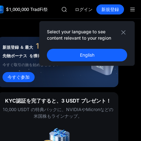
GOLD(XAU)
$1,000,000 TradFi祭
AAOI
ログイン
新規登録
SKYAI
UNITREE STAR 市場申込 8/10
ロックアップ期限切れ後もSPCX上昇
Select your language to see
GOLD(XAU)
content relevant to your region
AAOI
10,000
USDT
新規登録 ＆ 最大
SKYAI
English
先物ボーナス
を獲得
UNITREE STAR 市場申込 8/10
ロックアップ期限切れ後もSPCX上昇
今すぐ取引の旅を始めましょう！
今すぐ参加
KYC認証を完了すると、3 USDT プレゼント！
10,000 USDT の特典パックに、NVIDIAやMicronなどの
米国株もラインナップ。