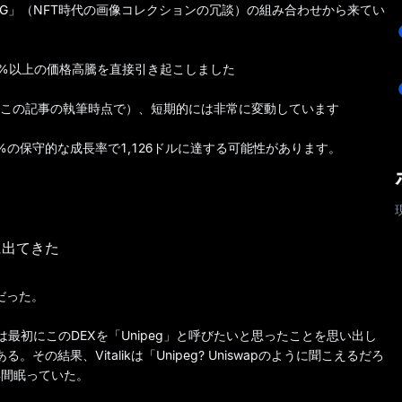
「JPEG」（NFT時代の画像コレクションの冗談）の組み合わせから来てい
は、300%以上の価格高騰を直接引き起こしました
おり（この記事の執筆時点で）、短期的には非常に変動しています
5%の保守的な成長率で1,126ドルに達する可能性があります。
に出てきた
うだった。
は最初にこのDEXを「Unipeg」と呼びたいと思ったことを思い出し
の結果、Vitalikは「Unipeg? Uniswapのように聞こえるだろ
7年間眠っていた。