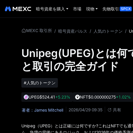
暗号資産を購入
市場
現物
先物取引
SPCX
MEXC 取引所
/
暗号資産パルス
/
人気のトークン
/
Unipeg(UPEG)と
と取引の完全ガイド
#人気のトークン
UPEG
$524.41
+5.23%
NFT
$0.000000275
+1.02%
2026/04/29 09:35
共有
著者：James Mitchell
Unipeg（UPEG）とは正確には何ですか?これはNFTで
ム、急増の背後にあるロジック、および2026年の価格予測を