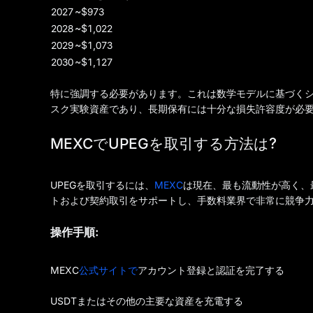
2027
~$973
2028
~$1,022
2029
~$1,073
2030
~$1,127
特に強調する必要があります。これは数学モデルに基づくシ
スク実験資産であり、長期保有には十分な損失許容度が必
MEXCでUPEGを取引する方法は?
UPEGを取引するには、
MEXC
は現在、最も流動性が高く、最
トおよび契約取引をサポートし、手数料業界で非常に競争力
操作手順:
MEXC
公式サイトで
アカウント登録と認証を完了する
USDTまたはその他の主要な資産を充電する