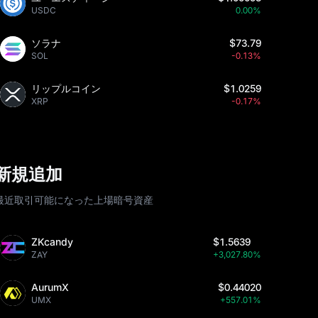
USDC
0.00%
ソラナ
$73.79
SOL
-0.13%
リップルコイン
$1.0259
XRP
-0.17%
新規追加
最近取引可能になった上場暗号資産
ZKcandy
$1.5639
ZAY
+3,027.80%
AurumX
$0.44020
UMX
+557.01%