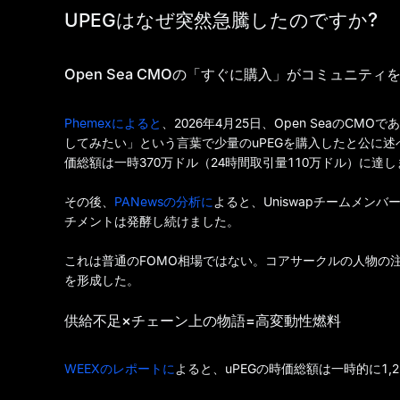
UPEGはなぜ突然急騰したのですか?
Open Sea CMOの「すぐに購入」がコミュニティ
Phemexによると
、2026年4月25日、Open SeaのCMOで
してみたい」という言葉で少量のuPEGを購入したと公に述
価総額は一時370万ドル（24時間取引量110万ドル）に達
その後、
PANewsの分析に
よると、Uniswapチームメン
チメントは発酵し続けました。
これは普通のFOMO相場ではない。コアサークルの人物の注目
を形成した。
供給不足×チェーン上の物語=高変動性燃料
WEEXのレポートに
よると、uPEGの時価総額は一時的に1,2