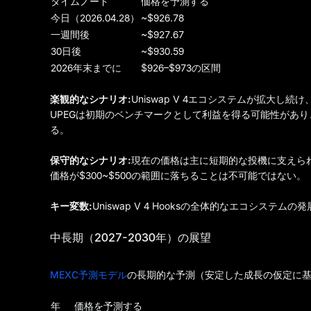
タイムノード
価格を予測する
今日（2026.04.28）
~$926.78
一週間後
~$927.67
30日後
~$930.59
2026年末までに
$926–$973の区間
楽観的なシナリオ:
Uniswap V 4エコシステムが拡大し
UPEGは初期のベンチマークとして利益を得る可能性があり、K
る。
保守的なシナリオ:
現在の価格は主に短期的な投機に支えら
価格が$300~$500の範囲に落ちることは不可能ではない。
キー変数:
Uniswap V 4 Hooksの全体的なエコシス
中長期（2027-2030年）の展望
MEXC予測モデル
の長期的な予測（安定した成長の仮定に
年
価格を予測する