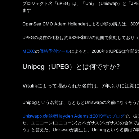
プロジェクト名「uPEG」は、「Uni」（Uniswap）と
ます
OpenSea CMO Adam Hollanderによる少額の購入
UPEGの現在の価格は約$826–$927の範囲で変動して
MEXC
の
価格予測ツール
によると、2030年のUPEGは年間
Unipeg（UPEG）とは何ですか?
Vitalikによって埋められた名前は、7年ぶりに江湖
Unipegという名前は、もともとUniswapの名前になりそ
Uniswapの創始者Hayden Adamsは2019年のブログ
で、彼
た。ユニコーン(ユニコーン)とペガサス(ペガサス)の合体である。そ
う」と答えた。Uniswapが誕生し、Unipegという名前は