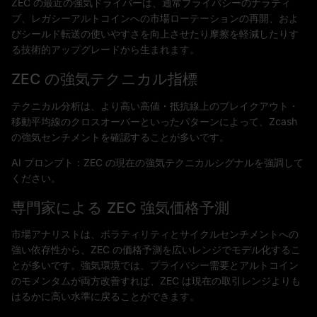
ZEC の最近の強気ドライバーは、通常プライバシーのナラティ
ブ、レガシーアルトコインへの市場ローテーションの再開、およ
びシールド転送の使いやすさを向上させたり摩擦を軽減したりす
る技術的アップグレードから生まれます。
ZEC の強気テクニカル指標
テクニカル分析は、より高い高値・抵抗線上のブレイクアウト・
移動平均線のクロスオーバーといったパターンによって、Zcash
の強気センチメントを確認することが多いです。
AI プロンプト：ZEC の現在の強気テクニカルシグナルを強調して
ください。
専門家による ZEC 強気価格予測
市場アナリストは、ボラティリティとサイクルセンチメントへの
強い依存性から、ZEC の価格予測を広いレンジでモデル化するこ
とが多いです。強気環境では、プライバシー需要とアルトコイン
のモメンタムが両方改善すれば、ZEC は現在の取引レンジよりも
はるかに高い水準に戻ることができます。