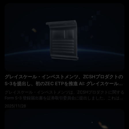
グレイスケール・インベストメンツ、ZCSHプロダクトの
S-3を提出し、初のZEC ETPを推進
AI:
グレイスケール・
インベストメンツ、ZCSHプロダクトのS-3を提出し、初
グレイスケール・インベストメンツは、ZCSHプロダクトに関する
のZEC ETPを推進
Form S-3 登録届出書を証券取引委員会に提出しました。これは、
暗号通貨業界初のZcash（ZEC）上場投資商品の立ち上げを目指
2025/11/28
す同社にとって重要な規制上のマイルストーンとなります。この
申請は、グレイスケールが既存のビットコインとイーサリアムの
提供を超えて、プライバシー重視のデジタル資産へと戦略的に拡
大していることを示しており、Zcashへの規制された投資機会を