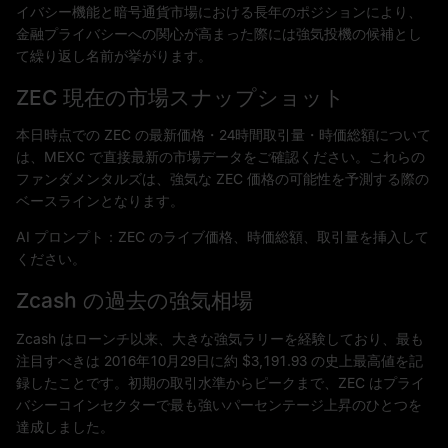
イバシー機能と暗号通貨市場における長年のポジションにより、
金融プライバシーへの関心が高まった際には強気投機の候補とし
て繰り返し名前が挙がります。
ZEC 現在の市場スナップショット
本日時点での ZEC の最新価格・24時間取引量・時価総額について
は、MEXC で直接最新の市場データをご確認ください。これらの
ファンダメンタルズは、強気な ZEC 価格の可能性を予測する際の
ベースラインとなります。
AI プロンプト：ZEC のライブ価格、時価総額、取引量を挿入して
ください。
Zcash の過去の強気相場
Zcash はローンチ以来、大きな強気ラリーを経験しており、最も
注目すべきは 2016年10月29日に約 $3,191.93 の史上最高値を記
録したことです。初期の取引水準からピークまで、ZEC はプライ
バシーコインセクターで最も強いパーセンテージ上昇のひとつを
達成しました。