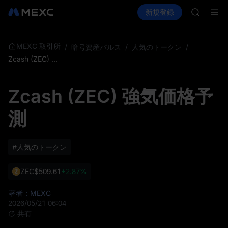
GOLD(X
暗号資産を購入
市場
現物
新規登録
先物取引
AAOI
SPCX
SKYAI
UNITRE
ロックア
MEXC 取引所
/
暗号資産パルス
/
人気のトークン
/
GOLD(X
Zcash (ZEC) 強気価格予測
AAOI
SKYAI
Zcash (ZEC) 強気価格予
UNITRE
ロックア
測
#人気のトークン
ZEC
$509.61
+2.87%
著者：MEXC
2026/05/21 06:04
共有