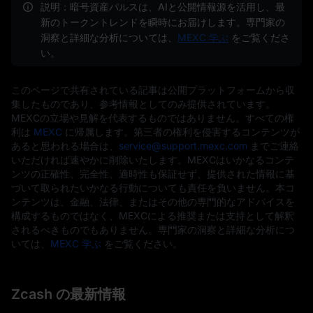
説明：暗号資産パルスは、AIと公開情報源を活用し、最
新のトークントレンドを瞬時にお届けします。専門家の
洞察と詳細な分析については、
MEXC 学ぶ
をご覧くださ
い。
このページで共有されている記事は公開プラットフォームから収
集したものであり、参考情報としてのみ提供されています。
MEXCの立場や見解を代表するものではありません。すべての権
利は
MEXC
に帰属します。第三者の権利を侵害するコンテンツが
あると思われる場合は、
service@support.mexc.com
までご連絡
いただければ速やかに削除いたします。MEXCはいかなるコンテ
ンツの正確性、完全性、適時性も保証せず、提供された情報に基
づいて取られたいかなる行動についても責任を負いません。本コ
ンテンツは、金融、法律、またはその他の専門的なアドバイスを
構成するものではなく、MEXCによる推奨または支持として解釈
されるべきものでもありません。専門家の洞察と詳細な分析につ
いては、
MEXC 学ぶ
をご覧ください。
Zcash の最新情報