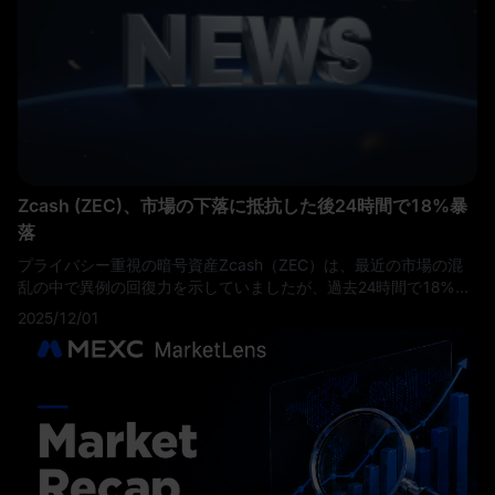
求める機関投資家や個人投資家に新たな投資経路を開く可能性が
あります。
Zcash (ZEC)、市場の下落に抵抗した後24時間で18%暴
落
プライバシー重視の暗号資産Zcash（ZEC）は、最近の市場の混
乱の中で異例の回復力を示していましたが、過去24時間で18%の
急落を経験しました。このトークンは先週で価値の3分の1以上を
2025/12/01
失い、数週間の相対的な強さの後に大きな崩壊を記録していま
す。