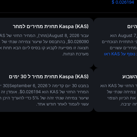
$ 0.026194
Kaspa (KAS) תחזית מחירים למחר
הוא
עבור August 8, 2026(מחר), המחיר החזוי של KAS הוא
י התחזית הנוכחיים
$0.026090
, בהתבסס על שיעור צמיחה שנתי של
%
חירים עשויים
תצוגה זו מסייעת לקבוע קו בסיס ליום הבא תחת א
למידע נוסף על KAS ראו
מערכת הנחות.
Kaspa (KAS) תחזית מחיר ל 30 ימים
במבט 30 יו
 צמיחה שנתי של
המחיר החזוי של KAS הוא
$0.026194
. אומדן זה 
ת הכיוון הצפוי
שיעור צמיחה שנתי זהה של
5%
כדי להעריך היכן 
ה יציבה.
עשוי לעמוד לאחר חודש אחד.