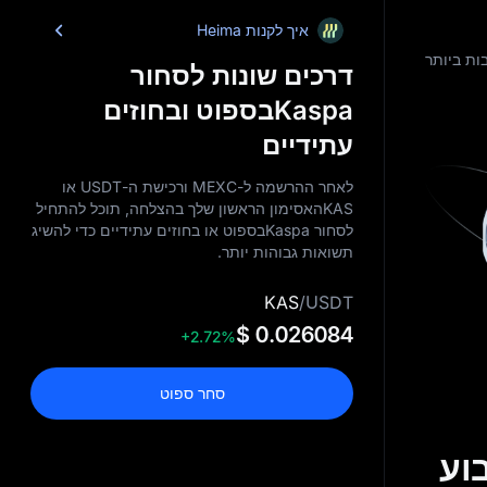
איך לקנות Heima
ות ביותר
דרכים שונות לסחור
Kaspaבספוט ובחוזים
עתידיים
לאחר ההרשמה ל-MEXC ורכישת ה-USDT או
KASהאסימון הראשון שלך בהצלחה, תוכל להתחיל
לסחור Kaspaבספוט או בחוזים עתידיים כדי להשיג
תשואות גבוהות יותר.
KAS
/
USDT
$ 0.026084
+2.72%
סחר ספוט
שבוע