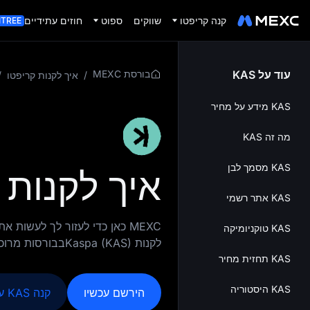
קנה קריפטו
שווקים
ספוט
חוזים עתידיים
ITREE
עוד על KAS
בורסת MEXC
/
איך לקנות קריפטו
/
KAS מידע על מחיר
מה זה KAS
KAS מסמך לבן
איך לקנות Kaspa (KAS) מדריך
KAS אתר רשמי
MEXC כאן כדי לעזור לך לעשו
KAS טוקניומיקה
לקנות Kaspa (KAS)בבורסות מרוכזות כמו MEXC.
KAS תחזית מחיר
KAS היסטוריה
הירשם עכשיו
קנה KAS עכשיו