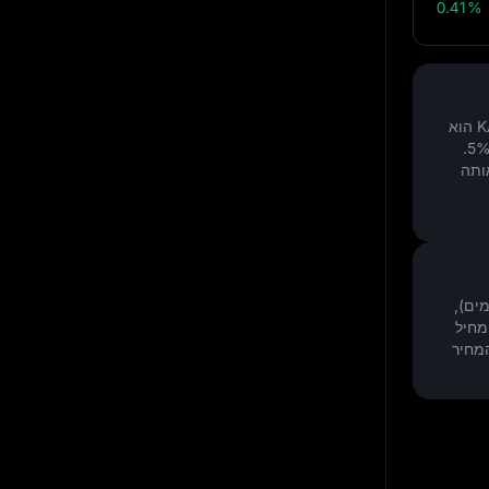
0.41%
.
5
ותה
ם קדימה ל September 6, 2026(30 ימים),
מחיל
המחיר