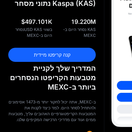
Kaspa (KAS) נתוני מסחר
$
497.101K
19.220M
KAS נסחר היום ב-
בשווי USD KASנסחר
MEXC
היום ב-MEXC
קנה קריפטו מיידית
המדריך שלך לקניית
מטבעות הקריפטו הנסחרים
ביותר ב-MEXC
ב-MEXC, אתה יכול לחקור יותר מ-1473 אסימונים
ולהתחיל לסחר היום. למד כיצד לקנות את
המטבעות הקריפטוגרפיים האהובים עליך, מטבעות
ממים ועוד עם מדריכי הרכישה המקיפים שלנו.