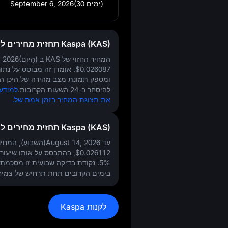
September 6, 2026(30 ימים)
Kaspa (KAS) תחזית מחירים להיום
המחיר החזוי של KAS ב
August 7, 2026(הַיוֹם)
$0.026087
. אומדן זה מבוסס על נתונ
ומספק תמונת מצב מהירה של היכן המ
להיסחר ב-24 השעות הקרובות.
את תצוגת המחיר בזמן אמת של.
Kaspa (KAS) תחזית מחירים להשבוע
עד August 14, 2026(השבוע), המחיר החזוי של KAS הוא
$0.026112
, בהתבסס על אותו שיעור
5%
. נקודת בדיקה שבועית זו מסכמת א
בימים הקרובים תחת תרחיש של צמיח
לקנות Kaspa