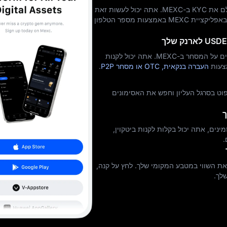
ראשית, הירשם לחשבון והשלם את KYC ב-MEXC. אתה יכול לעשות זאת
באתר הרשמי של MEXC או באפליקציית MEXC באמצעות מספר הטלפון
USDT, USDC ו-USDE מקלים על המסחר ב-MEXC. אתה יכול לקנות
העברה בנקאית, OTC או מסחר P2P
.
 לחץ על ספוט בסרגל העליון וחפש את האסימונים
ך
 אסימונים זמינים, אתה יכול בקלות לקנות ביטקוין,
.
את השווי במטבע המקומי שלך. לחץ על קנה,