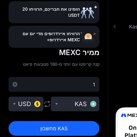
הזמינו את חבריכם, הרוויחו 20
USDT
קנה עם KAS עמלות נמוכות
שאלות נפוצות
הרוויחו איירדרופים מדי יום עם
MEXC איירדרופ+
ממיר MEXC
קנה קריפטו עם יותר מ-160 מטבעות פיאט
USD
KAS
KAS מחשבון