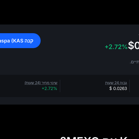
קנה Kaspa (KAS)
$
+2.72%
גבוה 24 שעות
שינוי מחיר (24 שעות)
+2.72%
$ 0.0263