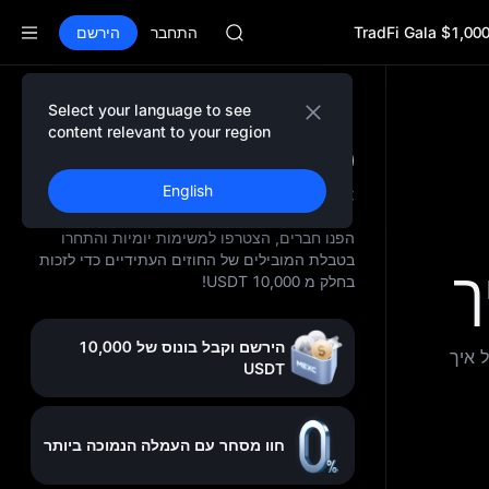
GOLD(XAU)
$1,000,000 Tr
AAOI
התחבר
הירשם
SKYAI
Market Subscription on Aug 10
PCX rises despite lock-up expiry
Select your language to see
GOLD(XAU)
content relevant to your region
AAOI
10,000 USDT מחכים לך ב
SKYAI
MEXC
English
Market Subscription on Aug 10
PCX rises despite lock-up expiry
הפנו חברים, הצטרפו למשימות יומיות והתחרו
בטבלת המובילים של החוזים העתידיים כדי לזכות
בחלק מ 10,000 USDT!
הירשם וקבל בונוס של 10,000
 איך
USDT
חוו מסחר עם העמלה הנמוכה ביותר