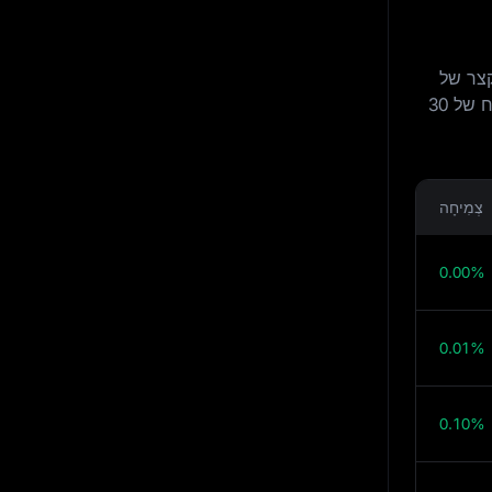
טווח הקצר של
ביטקוין במהלך 30 הימים הקרובים. הטבלה שלהלן מציגה מחירים צפויים להיום, למחר, לשבוע זה ולטווח של 30
צְמִיחָה
0.00%
0.01%
0.10%