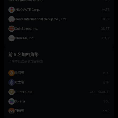
MasterBeef Group
MB
INNOVATE Corp.
VATE
Huadi International Group Co., Ltd.
HUDI
QuinStreet, Inc.
QNST
OmniAb, Inc.
OABI
前 5 名加密貨幣
了解市值最高的加密貨幣
比特幣
BTC
以太幣
ETH
Tether Gold
GOLD(XAUT)
Solana
SOL
門羅幣
XMR