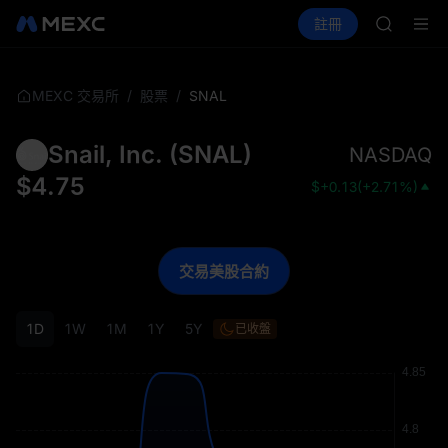
GOLD(X
買幣
行情
現貨
合約
註冊
理財
AAOI
活動
SPCX
SKYAI
UNITRE
SPCX 
/
/
SNAL
MEXC 交易所
股票
GOLD(X
AAOI
Snail, Inc.
(
SNAL
)
NASDAQ
SKYAI
UNITRE
$
4.75
$
+0.13
(
+2.71%
)
SPCX 
交易美股合約
1D
1W
1M
1Y
5Y
已收盤