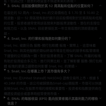
能，但請記住，過去的收益並不保證未來的表現。
3
.
SNAL
目前股價相對於其 52 周高點和低點的位置如何？
在最近的 52 周內，
Snail, Inc.
的交易價格在 
$ 1.70
 至 
$ 10.80
 之
間波動。這一 52 周區間有助於顯示目前股價相對於近期高點和低點
的位置，投資者通常使用該區間來判斷股票波動性、潛在的支撐位
和阻力位，以及 
SNAL
 目前更接近其一年交易區間的頂部還是底
部。
4
.
Snail, Inc.
的行業和板塊是如何劃分的？
Snail, Inc.
 被劃分為 
服務-預打包軟體
 板塊。實際上，這意味着 
Snail, Inc.
 與其他服務於類似終端市場並在相似的競爭和監管環境
下運營的公司歸為一類。對於投資者而言，了解 
SNAL
 所屬的板塊
有助於投資組合多元化、進行同業比較，並了解影響 
服務-預打包軟
體
 板塊的更廣泛趨勢如何影響 
Snail, Inc.
 的業績。
5
.
Snail, Inc.
在哪裏上市？其市值有多大？
Snail, Inc.
在
United States
的 
NASDAQ
 證券交易所上市。根據 
$ 
40.24M
 的市值，該公司被歸類為
Small-cap
類股票。市值可以快速
反映
Snail, Inc.
在股票市場的規模和重要性，投資者和指數提供商在
構建投資組合或基準時經常使用市值。
6
.
SNAL
的每股收益 (EPS) 能向投資者揭示其盈利能力的哪些
信息？