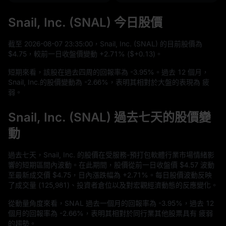
Snail, Inc. (SNAL) 今日股價
截至
2026
-08
-07
23
:
35
:
00
，Snail, Inc. (SNAL) 的目前股價為
$4.75
，較前一日收盤價變動
+2.71%
(
$+0.13
)。
短期來看，該股在過去四周的回報率為
-3.95%
。過去
12
個月，
Snail, Inc.的股價變動為
-2.66%
，表明其相對於大盤的表現為 疲
弱。
Snail, Inc. (SNAL) 過去七天的股價變
動
過去七天，Snail, Inc. 的股價在受服務-預打包軟體行業市場情緒影
響的短期區間內波動。在此期間，股價從前一日收盤價
$4.57
波動
至最新成交價
$4.75
，日內漲跌幅為
+2.71%
。每日股價波動反映
了成交量 (
125,981
)、投資者倉位以及對宏觀經濟動態的反應變化。
從動量角度來看，SNAL 過去一個月的回報率為
-3.95%
，過去
12
個月的回報率為
-2.66%
，表明其相對於同行業其他股票具有 疲弱
的趨勢。