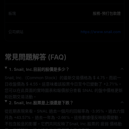
板塊
服務-預打包軟體
公司網站
https://www.snail.com
常見問題解答 (FAQ)
1
.
Snail, Inc.
目前的股價是多少？
Snail, Inc.
（
Common Stock
）的最新交易價格為 
$ 4.75
，而前一
日收盤價為 
$ 4.55
。這意味着該股票今日至今已變動了 
+2.71%
。
您可以在此頁面的實時圖表和報價部分查看 
SNAL
 的盤中價格更新
和近期交易活動。
2
.
Snail, Inc.
股票是上漲還是下跌？
從近期表現來看，
SNAL
 過去一個月的回報率為 
-3.95%
，過去六個
月為 
+43.57%
，過去一年為 
-2.66%
。這些數據僅反映股價變動，
不包含股息的影響。它們共同反映了
Snail, Inc.
股票的 
疲弱
 價格動