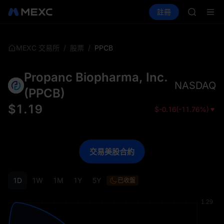
GOLD(X
買幣
行情
現貨
合約
註冊
理財
AAOI
活動
SPCX
SKYAI
UNITRE
SPCX 
/
/
PPCB
MEXC 交易所
股票
GOLD(X
AAOI
Propanc Biopharma, Inc.
SKYAI
NASDAQ
UNITRE
(
PPCB
)
SPCX 
$
1.19
$
-0.16
(
-11.76%
)
交易美股合約
1D
1W
1M
1Y
5Y
已收盤