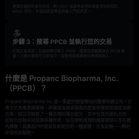
選擇您偏好的支付方式，將 USDT 或其他支持的資產添加到您的
MEXC 錢包。充值加密貨幣是快速入門的方式。
步驟 3：搜尋 PPCB 並執行您的交易
打開交易頁面，在搜尋欄中輸入 PPCB，選擇您想要購買的 PPCB 數
量。下達市價單可立即成交，或使用限價單按目標價格買入。
什麼是 Propanc Biopharma, Inc.
（PPCB）？
Propanc Biopharma Inc 是一家處於開發階段的醫療保健公司。它
專注於為罹患胰腺癌、卵巢癌及結直腸癌的患者研發新型癌症治療
方案。該公司開發了一種合理的複合配方，其中包含抗癌化合物，
這些化合物共同發揮多種作用，旨在控制或預防腫瘤復發以及在體
內擴散。其產品PRP是其全新配方的一種變體，涉及前酶——酶的
非活性前驅物。