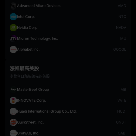
Advanced Micro Devices
AMD
Intel Corp.
INTC
Nvidia Corp.
NVDA
Micron Technology, Inc.
MU
Alphabet Inc.
GOOGL
漲幅最高美股
瀏覽今日漲幅領先的美股
MasterBeef Group
MB
INNOVATE Corp.
VATE
Huadi International Group Co., Ltd.
HUDI
QuinStreet, Inc.
QNST
OmniAb, Inc.
OABI