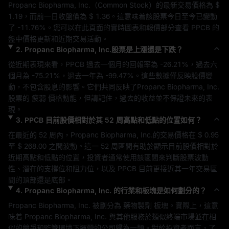
Propanc Biopharma, Inc.
（
Common Stock
）的最新交易價格為 
$ 
1.19
，而前一日收盤價為 
$ 1.36
。這意味着該股票今日至今已變動
了 
-11.76%
。您可以在此頁面的實時圖表和報價部分查看 
PPCB
 的
盤中價格更新和近期交易活動。
2
.
Propanc Biopharma, Inc.
股票是上漲還是下跌？
從近期表現來看，
PPCB
 過去一個月的回報率為 
-26.21%
，過去六
個月為 
-75.21%
，過去一年為 
-99.47%
。這些數據僅反映股價變
動，不包含股息的影響。它們共同反映了
Propanc Biopharma, Inc.
股票的 
疲弱
 價格動能，但請記住，過去的收益並不保證未來的表
現。
3
.
PPCB
目前股價相對於其 52 周高點和低點的位置如何？
在最近的 52 周內，
Propanc Biopharma, Inc.
的交易價格在 
$ 0.95
至 
$ 268.00
 之間波動。這一 52 周區間有助於顯示目前股價相對於
近期高點和低點的位置，投資者通常使用該區間來判斷股票波動
性、潛在的支撐位和阻力位，以及 
PPCB
 目前更接近其一年交易區
間的頂部還是底部。
4
.
Propanc Biopharma, Inc.
的行業和板塊是如何劃分的？
Propanc Biopharma, Inc.
 被劃分為 
藥物製劑
 板塊。實際上，這意
味着 
Propanc Biopharma, Inc.
 與其他服務於類似終端市場並在相
似的競爭和監管環境下運營的公司歸為一類。對於投資者而言，了