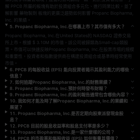
解 
PPCB
 所屬的板塊有助於投資組合多元化、進行同業比較，並了
解影響 
藥物製劑
 板塊的更廣泛趨勢如何影響 
Propanc Biopharma, 
Inc.
 的業績。
5
.
Propanc Biopharma, Inc.
在哪裏上市？其市值有多大？
Propanc Biopharma, Inc.
在
United States
的 
NASDAQ
 證券交易
所上市。根據 
$ 3.10M
 的市值，該公司被歸類為
Small-cap
類股
票。市值可以快速反映
Propanc Biopharma, Inc.
在股票市場的規模
和重要性，投資者和指數提供商在構建投資組合或基準時經常使用
市值。
6
.
PPCB
的每股收益 (EPS) 能向投資者揭示其盈利能力的哪些
信息？
7
.
如何追蹤
Propanc Biopharma, Inc.
的財務業績？
8
.
Propanc Biopharma, Inc.
預計何時發布財報？
9
.
Propanc Biopharma, Inc.
的盈利報告通常包含哪些內容？
10
.
我如何才能及時了解
Propanc Biopharma, Inc.
的業績和
展望？
11
.
Propanc Biopharma, Inc.
是否定期向股東派發現金股
息？
12
.
PPCB
目前的股息收益率和股息支付率是多少？
13
.
Propanc Biopharma, Inc.
是一家什麼樣的公司？
14
.
PPCB
的市盈率和每股收益 (EPS) 如何衡量其價值？