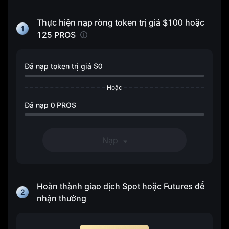
Thực hiện nạp ròng token trị giá
$100
hoặc
1
125 PROS
Đã nạp token trị giá
$0
Hoặc
Đã nạp
0 PROS
Nạp
Hoàn thành giao dịch Spot hoặc Futures để
2
nhận thưởng