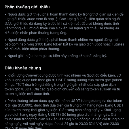
Phần thưởng giới thiệu
• Người được giới thiệu phải hoàn thành đăng ký trong thời gian sự kiện để
lượt giới thiệu được xem là hợp lệ. Các lượt giới thiệu liên quan đến người
được giới thiệu đã đăng ký trước khi sự kiện bắt đầu sẽ không được tính
vào thống kê lượt giới thiệu của sự kiện, và người giới thiệu sẽ không đủ
điều kiện nhận phần thưởng tương ứng.
• Người dùng được giới thiệu phải hoàn thành nhiệm vụ người dùng mới,
bao gồm nạp ròng $100 bằng token bất kỳ và giao dịch Spot hoặc Futures
để đủ điều kiện nhận phần thưởng.
• Người giới thiệu tham gia sự kiện này không cần phải đăng ký.
Điều khoản chung
• Khối lượng Convert cũng được tính vào nhiệm vụ Spot đủ điều kiện, với
khối lượng được tính theo giá trị USDT tương đương của token gốc (token
ở mục "Từ") dựa trên giá đóng trong 1 giờ gần nhất của cặp giao dịch
token gốc/USDT. Chỉ các giao dịch chuyển đổi sang token sự kiện và từ
token sự kiện mới được tính.
• Phần thưởng token được quy đổi thành USDT tương đương (ví dụ: token
X trị giá $50,000), được tính dựa trên giá trung bình hàng ngày bằng USDT
của token trong thời gian sự kiện. Giá trung bình hàng ngày = Khối lượng
giao dịch hàng ngày (bằng USDT) / Số lượng giao dịch hàng ngày. Giá
trung bình trong thời gian sự kiện là trung bình cộng của các giá trung bình
hàng ngày, với mỗi ngày được tính là 24 giờ từ 23:00 (Giờ VN) đến 23:00
(Giờ VN) ngày tiếp theo.