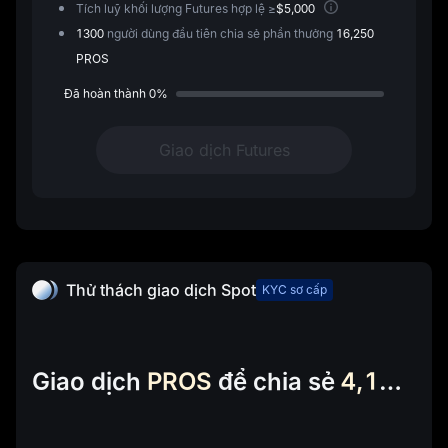
Tích luỹ khối lượng Futures hợp lệ ≥
$5,000
1300
người dùng đầu tiên chia sẻ phần thưởng
16,250
PROS
Đã hoàn thành
0%
Giao dịch Futures
Thử thách giao dịch Spot
KYC sơ cấp
Giao dịch
PROS
để chia sẻ
4,175 PROS