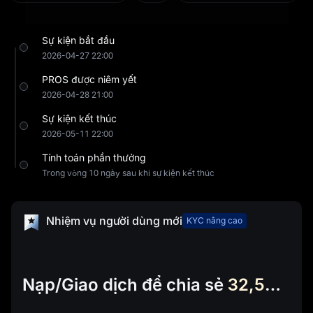
Sự kiện bắt đầu
2026-04-27 22:00
PROS được niêm yết
2026-04-28 21:00
Sự kiện kết thúc
2026-05-11 22:00
Tính toán phần thưởng
Trong vòng 10 ngày sau khi sự kiện kết thúc
Nhiệm vụ người dùng mới
KYC nâng cao
Nạp/Giao dịch để chia sẻ
32,500 PROS