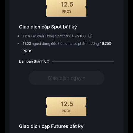
12.5
PROS
Giao dịch cặp Spot bất kỳ
Tích luỹ khối lượng Spot hợp lệ ≥
$100
1300
người dùng đầu tiên chia sẻ phần thưởng
16,250
PROS
Đã hoàn thành
0%
Giao dịch ngay
12.5
PROS
Giao dịch cặp Futures bất kỳ