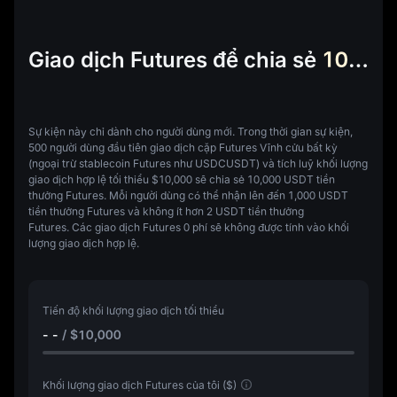
Giao dịch Futures để chia sẻ
10,000 USDT Tiền thưởng Futures
Sự kiện này chỉ dành cho người dùng mới.
Trong thời gian sự kiện,
500 người dùng đầu tiên giao dịch cặp Futures Vĩnh cửu bất kỳ
(ngoại trừ stablecoin Futures như USDCUSDT) và tích luỹ khối lượng
giao dịch hợp lệ tối thiểu
$10,000
sẽ chia sẻ
10,000 USDT tiền
thưởng Futures
. Mỗi người dùng có thể nhận lên đến
1,000 USDT
tiền thưởng Futures
và không ít hơn
2 USDT tiền thưởng
Futures
.
Các giao dịch Futures 0 phí sẽ không được tính vào khối
lượng giao dịch hợp lệ.
Tiến độ khối lượng giao dịch tối thiểu
- -
/
$10,000
Khối lượng giao dịch Futures của tôi ($)