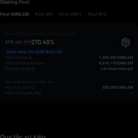
Staking Pool
Pool EMBLEM
Pool MX
Pool USD1
Pool BTC
Stake EMBLEM để nhận airdrop EMBLEM
270.40%
APR ước tính
Dành riêng cho người dùng mới
Tổng số airdrop
1,500,000 EMBLEM
Tổng số lượng đã stake
6,874,119 EMBLEM
Phân bổ lợi nhuận
Lợi nhuận theo giờ
Số lượng bị khóa có hiệu lực
--
Hạn mức staking
500,000 EMBLEM
Phần thưởng đã nhận
--
Quy tắc sự kiện