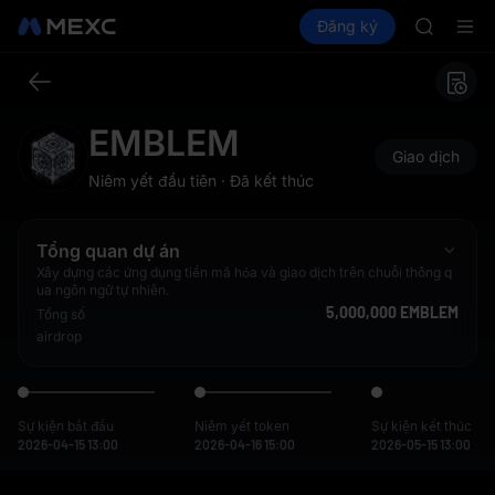
AAOI
Mua Crypto
Thị trường
Đăng ký
Spot
Futures
SKYAI
SPC
Đăng ký 
SPCX tăn
GOLD(X
AAOI
EMBLEM
SKYAI
Giao dịch
Đăng ký 
Niêm yết đầu tiên · Đã kết thúc
SPCX tăn
Tổng quan dự án
Xây dựng các ứng dụng tiền mã hóa và giao dịch trên chuỗi thông q
ua ngôn ngữ tự nhiên.
5,000,000 EMBLEM
Tổng số
airdrop
Sự kiện bắt đầu
Niêm yết token
Sự kiện kết thúc
2026-04-15 13:00
2026-04-16 15:00
2026-05-15 13:00
Xây dựng các ứng dụng tiền mã hóa và giao dịch trên chuỗi thôn