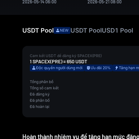
2026-05-14 06:00
2026-05-21 08:00
USDT
Pool
USDT
Pool
USD1
Pool
NEW
Cam kết
USDT
để đăng ký
SPACEX(PRE)
1
SPACEX(PRE)
=
650
USDT
Độc quyền người dùng mới
Ưu đãi 20%
Tăng hạn 
Tổng phân bổ
Tổng số cam kết
Đã đăng ký
Đã phân bổ
Đã hoàn lại
Hoàn thành nhiệm vụ để tăng hạn mức đăng