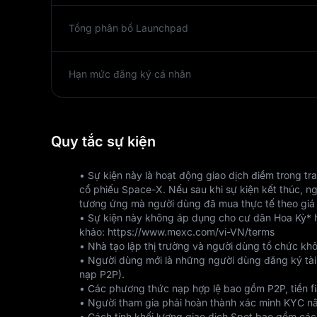
Tổng phân bổ Launchpad
Hạn mức đăng ký cá nhân
Quy tắc sự kiện
• Sự kiện này là hoạt động giao dịch điểm trong t
cổ phiếu Space-X. Nếu sau khi sự kiện kết thúc, n
tương ứng mà người dùng đã mua thực tế theo giá
• Sự kiện này không áp dụng cho cư dân Hoa Kỳ* h
khảo: https://www.mexc.com/vi-VN/terms 
• Nhà tạo lập thị trường và người dùng tổ chức khô
• Người dùng mới là những người dùng đăng ký tài k
nạp P2P).
• Các phương thức nạp hợp lệ bao gồm P2P, tiền fi
• Người tham gia phải hoàn thành xác minh KYC nân
• Cách tính khối lượng giao dịch Spot bao gồm các