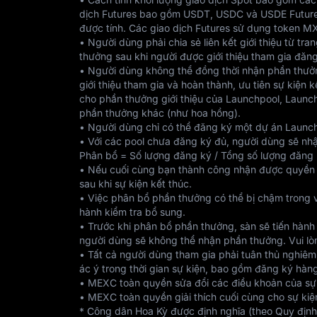
dịch Futures bao gồm USDT, USDC và USDE Futures (
được tính. Các giao dịch Futures sử dụng token MX 
• Người dùng phải chia sẻ liên kết giới thiệu từ t
thưởng sau khi người được giới thiệu tham gia đăn
• Người dùng không thể đồng thời nhận phần thưởn
giới thiệu tham gia và hoàn thành, ưu tiên sự kiện 
cho phần thưởng giới thiệu của Launchpool, Launc
phần thưởng khác (như hoa hồng).
• Người dùng chỉ có thể đăng ký một dự án Launch
• Với các pool chưa đăng ký đủ, người dùng sẽ nh
Phân bổ = Số lượng đăng ký / Tổng số lượng đăng k
• Nếu cuối cùng bạn thành công nhận được quyền và
sau khi sự kiện kết thúc.
• Việc phân bổ phần thưởng có thể bị chậm trong vi
hành kiểm tra bổ sung.
• Trước khi phân bổ phần thưởng, sàn sẽ tiến hành
người dùng sẽ không thể nhận phần thưởng. Vui lò
• Tất cả người dùng tham gia phải tuân thủ nghiê
ác ý trong thời gian sự kiện, bao gồm đăng ký hàng
• MEXC toàn quyền sửa đổi các điều khoản của sự k
• MEXC toàn quyền giải thích cuối cùng cho sự kiện
* Công dân Hoa Kỳ được định nghĩa (theo Quy định 