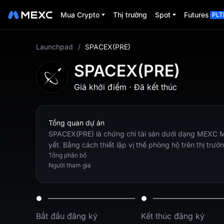
Mua Crypto
Thị trường
Spot
Futures
PLT
Launchpad
/
SPACEX(PRE)
SPACEX(PRE)
Giá khởi điểm
·
Đã kết thúc
Tổng quan dự án
SPACEX(PRE) là chứng chỉ tài sản dưới dạng MEXC Mir
yết. Bằng cách thiết lập vị thế phòng hộ trên thị tr
ng ty mục tiêu.
Tổng phân bổ
Người tham gia
Bắt đầu đăng ký
Kết thúc đăng ký