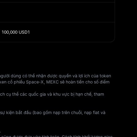
;
100,000 USD1
gười dùng có thể nhận được quyền và lợi ích của token 
token cổ phiếu Space-X, MEXC sẽ hoàn tiền cho số điểm 
h cụ thể các quốc gia và khu vực bị hạn chế, tham 
sự kiện bắt đầu (bao gồm nạp trên chuỗi, nạp fiat và 
.
cũng được đưa vào tính toán. Cách tính khối lượng giao 