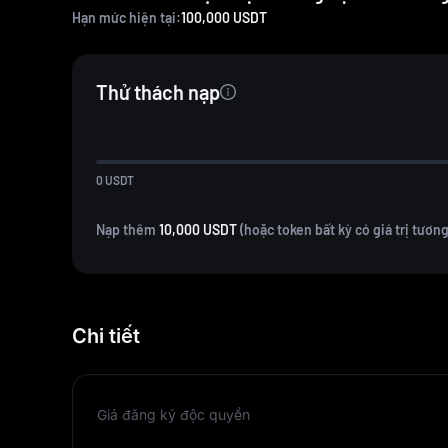
Hạn mức hiện tại:
100,000
USDT
Thử thách nạp
0
USDT
Nạp thêm
10,000 USDT
(hoặc token bất kỳ có giá trị tươ
Chi tiết
Giá đăng ký độc quyền