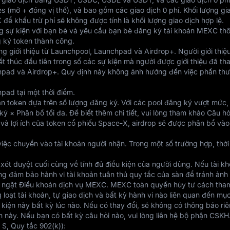
mở + đóng vị thế), và bao gồm các giao dịch 0 phí. Khối lượng giao
để khấu trừ phí sẽ không được tính là khối lượng giao dịch hợp lệ.
rang sự kiện với bạn bè và yêu cầu bạn bè đăng ký tài khoản MEXC th
g ký token thành công.
g giới thiệu từ Launchpool, Launchpad và Airdrop+. Người giới thiệ
kết thúc đầu tiên trong số các sự kiện mà người được giới thiệu đã t
hpad và Airdrop+. Quy định này không ảnh hưởng đến việc phần thưở
pad tại một thời điểm.
ận token dựa trên số lượng đăng ký. Với các pool đăng ký vượt mức
ý × Phân bổ tối đa. Để biết thêm chi tiết, vui lòng tham khảo Câu 
 lợi ích của token cổ phiếu Space-X, airdrop sẽ được phân bổ vào t
ệc chuyển vào tài khoản người nhận. Trong một số trường hợp, thời g
 xét duyệt cuối cùng về tính đủ điều kiện của người dùng. Nếu tài 
ng đảm bảo hành vi tài khoản tuân thủ quy tắc của sàn để tránh ản
m ngặt Điều khoản dịch vụ MEXC. MEXC toàn quyền hủy tư cách tham 
 loạt tài khoản, tự giao dịch và bất kỳ hành vi nào liên quan đến mụ
iện này bất kỳ lúc nào. Nếu có thay đổi, sẽ không có thông báo riê
 này. Nếu bạn có bất kỳ câu hỏi nào, vui lòng liên hệ bộ phận CSKH
S, Quy tắc 902(k)):