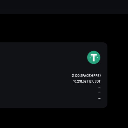
3,100 SPACEX(PRE)
10,291,521.12 USDT
--
--
--