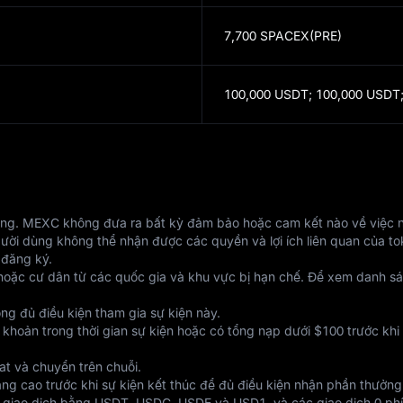
7,700 SPACEX(PRE)
100,000 USDT;
100,000 USDT
rang. MEXC không đưa ra bất kỳ đảm bảo hoặc cam kết nào về việc n
gười dùng không thể nhận được các quyền và lợi ích liên quan của 
 đăng ký.
oặc cư dân từ các quốc gia và khu vực bị hạn chế. Để xem danh sác
ng đủ điều kiện tham gia sự kiện này.
hoản trong thời gian sự kiện hoặc có tổng nạp dưới $100 trước khi 
at và chuyển trên chuỗi.
g cao trước khi sự kiện kết thúc để đủ điều kiện nhận phần thưởng
 giao dịch bằng USDT, USDC, USDE và USD1, và các giao dịch 0 phí 