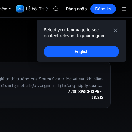
BLESS
hêm
Lễ hội TradFi $1,000,000
MINIMAX
Đăng nhập
Đăng ký
HEI
CAP
UNITREE
Select your language to see
Unitree Future chính thức ra mắt
content relevant to your region
BLESS
Đăng ký
MINIMAX
English
HEI
CAP
UNITREE
Unitree Future chính thức ra mắt
á trị thị trường của SpaceX cả trước và sau khi niêm
 dài hạn phù hợp với giá trị thị trường hợp lý của cô
7,700 SPACEX(PRE)
38,212