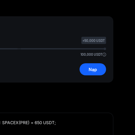
+
50,000
USDT
100,000
USDT
Nạp
1 SPACEX(PRE) = 650 USDT;