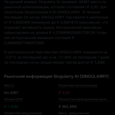
На данный момент Singularry AI занимает
#4367
место по
рыночной капитализации, которая составляет
₽ 0,00
, при
оборотном предложении
0,00 SINGULARRY
. В течение
последних 24 часов, SINGULARRY торговался в диапазоне
от
₽ 0,8350405
(минимум) до
₽ 0,8901614
(максимум), что
отражает активность рынка. Исторический максимум
зафиксирован на уровне
₽ 4,2789698258492759129
, тогда
как исторический минимум составил
₽
0,468006577440975885
.
В краткосрочной перспективе SINGULARRY изменился на
-2,51%
за последний час и на
-17,30%
за последние 7 дней.
За последние сутки общий объем торгов достиг
₽ 1,83M
.
Рыночная информация Singularry AI (SINGULARRY)
Место
Рыночная капитализация
No.4367
₽ 0,00
Объем (24Ч)
Полностью разводненная рыночная капитализация
₽ 1,83M
₽ 865,48M
Оборотное предложение
Макс. предложение