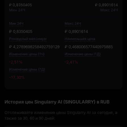
₽ 0,8350405
₽ 0,8901614
Мин 24Ч
Макс 24Ч
Мин 24Ч
Макс 24Ч
₽ 0,8350405
₽ 0,8901614
Рекордный максимум
Наименьшая цена
₽ 4,2789698258492759129
₽ 0,468006577440975885
Изменение цены (1Ч)
Изменение цены (1Д)
-2,51%
-2,41%
Изменение цены (7Д)
-17,30%
-17,30%
История цен Singularry AI (SINGULARRY) в RUB
Отслеживайте изменения цены Singularry AI за сегодня, а
также за 30, 60 и 90 дней: