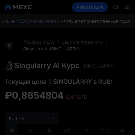
AAOI
Купить крипто
Рынки
Регистрация
Спот
Фьючерсы
SKYAI
Подписк
SPCX ра
есь на MEXC прямо сейчас
и получите приветственные подарки 
GOLD(X
AAOI
SKYAI
/
/
Биржа MEXC
Цена криптовалюты
Подписк
Singularry AI (SINGULARRY)
SPCX ра
Singularry AI Курс
(SINGULARRY)
Текущая цена 1 SINGULARRY в RUB:
₽0,8654804
-2,41%
1D
RUB - ₽
1D
7D
1M
3M
1Y
YTD
ALL