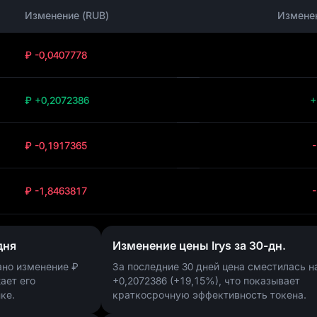
Изменение (RUB)
Измене
₽ -0,0407778
₽ +0,2072386
+
₽ -0,1917365
₽ -1,8463817
дня
Изменение цены Irys за 30-дн.
ано изменение
₽
За последние 30 дней цена сместилась н
жает его
+0,2072386 (+19,15%)
, что показывает
ке.
краткосрочную эффективность токена.