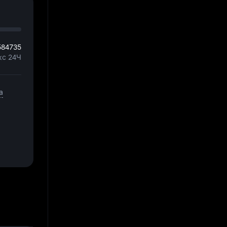
584735
кс 24Ч
а