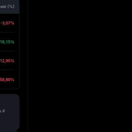
ние (%)
-3,07%
19,15%
-12,95%
-58,89%
а
₽