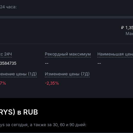
24 часа:
₽ 1,3
Ма
с 24Ч
Рекордный максимум
Наименьшая цен
,3584735
--
--
енение цены (1Д)
Изменение цены (7Д)
07%
-2,35%
-2,35%
IRYS) в RUB
 за сегодня, а также за 30, 60 и 90 дней: