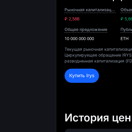
Рыночная капитализация
Объе
₽ 2,58B
₽ 5,
Общее предложение
Публ
10 000 000 000
ETH
Текущая рыночная капитализация
Циркулируещее обращение IRYS
разводненная капитализация (F
Купить Irys
История цен 