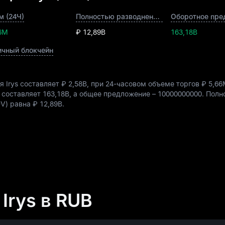
м (24Ч)
Полностью разводненная рыночная капитализация
Оборотное пре
66M
₽ 12,89B
163,18B
ичный блокчейн
 Irys составляет
₽ 2,58B
, при 24-часовом объеме торгов
₽ 5,6
 составляет
163,18B
, а общее предложение –
10000000000
. Пол
DV) равна
₽ 12,89B
.
Irys в RUB