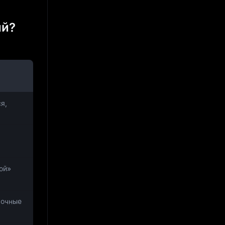
ий?
я,
ой»
рочные