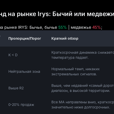
нд на рынке Irys: Бычий или медвеж
а рынке IRYS: Бычье, бычье
55%
| медвежье
45%
;
е
Пропорция/Порог
Краткий обзор
Краткосрочная динамика снижаетс
K < D
температура падает.
Нормальный темп, никаких
Нейтральная зона
экстремальных сигналов.
Выше, чем недавний «самый дорог
Выше R2
диапазон, в высокой территории.
Все МА направлены вниз, краткос
0-20% продаж
значительно ниже долгосрочных.