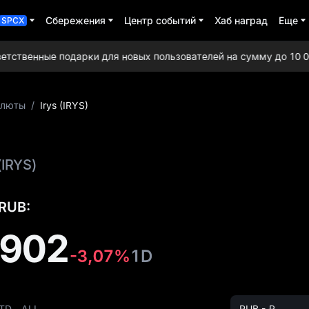
Сбережения
Центр событий
Хаб наград
Еще
SPCX
ственные подарки для новых пользователей на сумму до 10 000
алюты
/
Irys (IRYS)
(IRYS)
 RUB:
4902
-3,07%
1D
TD
ALL
RUB - ₽