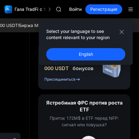
GOLD(XAU)
Гала TradFi с 1 000 000$
AAOI
Войти
Регистрация
SKYAI
Подписка на рынок UNITREE STAR 10
 USDT!
Биржа MEXC: Наслаждайтесь самыми популярными токен
SPCX растет после локапа
Select your language to see
GOLD(XAU)
content relevant to your region
AAOI
SKYAI
Зарегистрируйтесь
English
Подписка на рынок UNITREE STAR 10
и получите до
10
SPCX растет после локапа
000
USDT
бонусов
Присоединиться
Ястребиная ФРС против роста
ETF
Приток 172M$ в ETF перед NFP:
сигнал или ловушка?