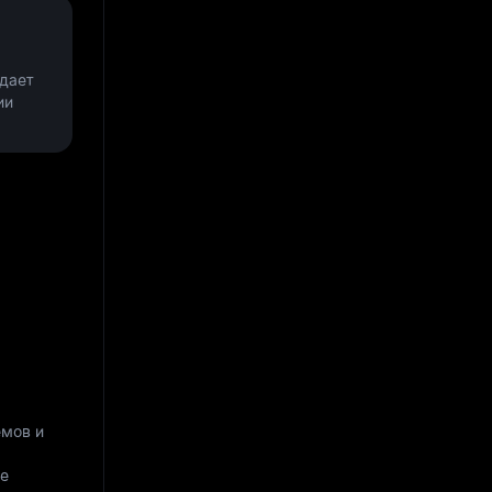
 дает
ии
емов и
ые