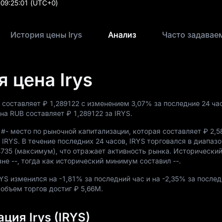
09:25:01
(UTC+0)
История цены Irys
Анализ
 цена Irys
я составляет
₽ 1,289122
с изменением
3,07%
за последние 24 ча
 на RUB составляет
₽ 1,289122
за IRYS.
т
#-
место по рыночной капитализации, которая составляет
₽ 2,5
 IRYS
. В течение последних 24 часов, IRYS торговался в диапаз
4735
(максимум), что отражает активность рынка. Исторически
вне
--
, тогда как исторический минимум составил
--
.
RYS изменился на
-1,81%
за последний час и на
-2,35%
за послед
 объем торгов достиг
₽ 5,66M
.
ия Irys (IRYS)