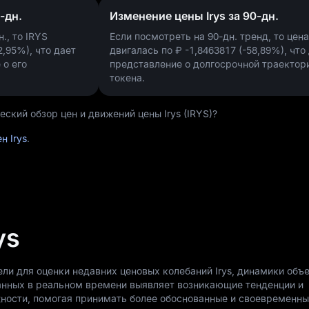
-дн.
Изменение цены Irys за 90-дн.
., то IRYS
Если посмотреть на 90-дн. тренд, то цена
2,95%)
, что дает
двигалась по
₽ -1,8463817 (-58,89%)
, что
 о его
представление о долгосрочной траектор
токена.
ский обзор цен и движений цены Irys (IRYS)?
н Irys
.
ys
ли для оценки недавних ценовых колебаний Irys, динамики объ
анных в реальном времени выявляет возникающие тенденции и
ности, помогая принимать более обоснованные и своевременн