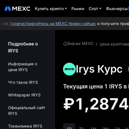
Купить крипто
Рынки
Спот
Фьючерсы
м!
Зарегистрируйтесь на MEXC прямо сейчас
и получите привет
Подробнее о
Биржа MEXC
/
Цена криптов
IRYS
Информация о
Irys Курс
цене IRYS
Что такое IRYS
Текущая цена 1 IRYS в
Whitepaper IRYS
₽1,287
Официальный сайт
IRYS
Токеномика IRYS
1D
7D
1M
3M
1Y
Y