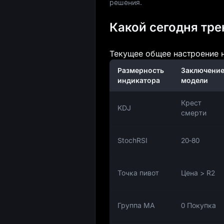
решения.
Какой сегодня тре
Текущее общее настроение н
Размерность
Заключени
индикатора
модели
Крест
KDJ
смерти
StochRSI
20‑80
Точка пивот
Цена > R2
Группа МА
0 Покупка