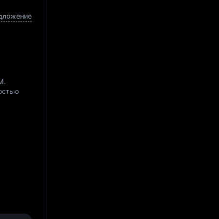
дложение
6M
.
ностью