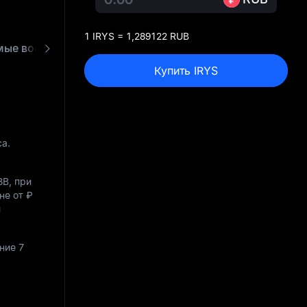
1 IRYS = 1,289122 RUB
Часто задаваемые вопросы
Конвертер IRYS в RUB
Купить IRYS
са.
8B
, при
оне от
₽
й
ние 7