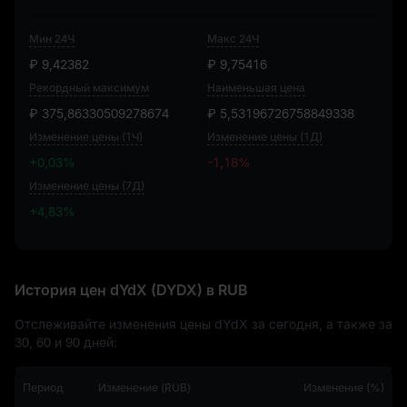
Мин 24Ч
Макс 24Ч
₽ 9,42382
₽ 9,75416
Рекордный максимум
Наименьшая цена
₽ 375,86330509278674
₽ 5,53196726758849338
Изменение цены (1Ч)
Изменение цены (1Д)
+0,03%
-1,18%
Изменение цены (7Д)
+4,83%
+4,83%
История цен dYdX (DYDX) в RUB
Отслеживайте изменения цены dYdX за сегодня, а также за
30, 60 и 90 дней:
Период
Изменение (RUB)
Изменение (%)