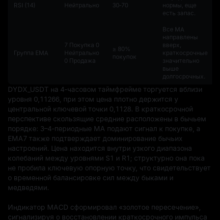
RSI (14)
Нейтрально
30‑70
нормы, еще
есть запас.
Все МА
направлены
7 Покупка 0
вверх,
≥ 80%
Группа EMA
Нейтрально
краткосрочные
покупок
0 Продажа
значительно
выше
долгосрочных.
DYDX_USDT на 4-часовом таймфрейме торгуется вблизи 
уровня 0,11266, при этом цена плотно держится у 
центральной ключевой точки 0,1128. В краткосрочной 
перспективе скользящие средние расположены в бычьем 
порядке: 3–4-периодные МА подают сигнал к покупке, а 
EMA7 также подтверждает доминирование бычьих 
настроений. Цена находится внутри узкого диапазона 
колебаний между уровнями S1 и R1; структурно она пока 
не пробила ключевую опорную точку, что свидетельствует 
о временной балансировке сил между быками и 
медведями.

Индикатор MACD сформировал «золотое пересечение», 
сигнализируя о восстановлении краткосрочного импульса 