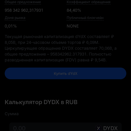
Общее предложение
Коэффициент обращения
958 342 962,317931
84,40%
Доля рынка
Публичный блокчейн
0,01%
NONE
Текущая рыночная капитализация dYdX составляет
₽
8,05B
, при 24-часовом объеме торгов
₽ 6,09M
.
Циркулируещее обращение DYDX составляет
70,06B
, а
общее предложение –
958342962.317931
. Полностью
разводненная капитализация (FDV) равна
₽ 9,54B
.
Купить dYdX
Калькулятор DYDX в RUB
Сумма
DYDX