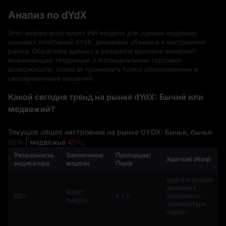
Анализ по dYdX
Этот анализ использует ИИ-модели для оценки недавних
ценовых колебаний dYdX, динамики объемов и настроений
рынка. Обработка данных в реальном времени выявляет
возникающие тенденции и потенциальные торговые
возможности, помогая принимать более обоснованные и
своевременные решения.
Какой сегодня тренд на рынке dYdX: Бычий или
медвежий?
Текущее общее настроение на рынке DYDX: Бычье, бычье
55%
| медвежье
45%
;
Размерность
Заключение
Пропорция/
Краткий обзор
индикатора
модели
Порог
Краткосрочная
динамика
Крест
KDJ
K < D
снижается,
смерти
температура
падает.