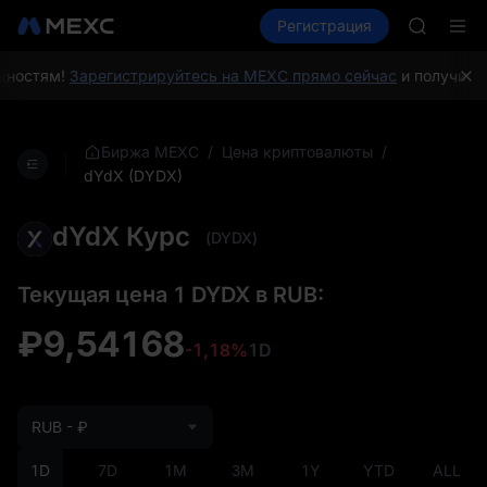
SKYAI
Купить крипто
Рынки
Регистрация
Спот
Фьючерсы
ACE
HFT
SPCX
ностям!
Зарегистрируйтесь на MEXC прямо сейчас
и получите п
UNITREE
Фьючерс
SKYAI
/
/
Биржа MEXC
Цена криптовалюты
ACE
dYdX (DYDX)
HFT
SPCX
dYdX Курс
(DYDX)
UNITREE
Фьючерс
Текущая цена 1 DYDX в RUB:
₽9,54168
-1,18%
1D
RUB - ₽
1D
7D
1M
3M
1Y
YTD
ALL