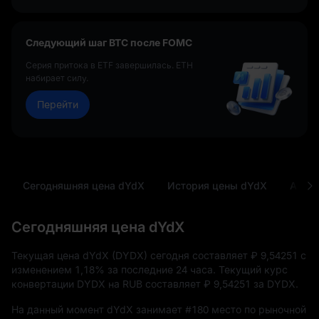
Следующий шаг BTC после FOMC
Серия притока в ETF завершилась. ETH
набирает силу.
Перейти
Сегодняшняя цена dYdX
История цены dYdX
Анали
Сегодняшняя цена dYdX
Текущая цена dYdX (DYDX) сегодня составляет
₽ 9,54251
с
изменением
1,18%
за последние 24 часа. Текущий курс
конвертации DYDX на RUB составляет
₽ 9,54251
за DYDX.
На данный момент dYdX занимает
#180
место по рыночной