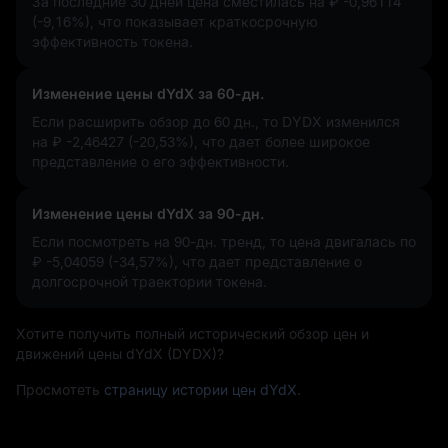
За последние 30 дней цена сместилась на
₽ -0,96114
(-9,16%)
, что показывает краткосрочную
эффективность токена.
Изменение цены dYdX за 60-дн.
Если расширить обзор до 60 дн., то DYDX изменился
на
₽ -2,46427 (-20,53%)
, что дает более широкое
представление о его эффективности.
Изменение цены dYdX за 90-дн.
Если посмотреть на 90-дн. тренд, то цена двигалась по
₽ -5,04059 (-34,57%)
, что дает представление о
долгосрочной траектории токена.
Хотите получить полный исторический обзор цен и
движений цены dYdX (DYDX)?
Просмотеть
страницу истории цен dYdX
.