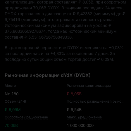
капитализации, которая составляет
₽ 8,05B
, при оборотном
предложении
70,06B DYDX
. В течение последних 24 часов,
DYDX торговался в диапазоне от
₽ 9,42382
(минимум) до
₽
9,75416
(максимум), что отражает активность рынка.
Исторический максимум зафиксирован на уровне
₽
375,86330509278674
, тогда как исторический минимум
составил
₽ 5,53196726758849338
.
В краткосрочной перспективе DYDX изменился на
+0,03%
за последний час и на
+4,83%
за последние 7 дней. За
последние сутки общий объем торгов достиг
₽ 6,09M
.
Рыночная информация dYdX (DYDX)
Место
Рыночная капитализация
No.180
₽ 8,05B
Объем (24Ч)
Полностью разводненная рыночная капитализация
₽ 6,09M
₽ 9,54B
Оборотное предложение
Макс. предложение
70,06B
1 000 000 000