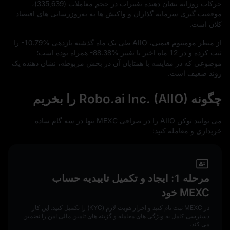
حرکات روزانه نشان‌ دهنده تغییرات در حجم معاملات (
335,639
)،
موقعیت‌ گیری سرمایه‌ گذاران و واکنش‌ ها به به‌روزرسانی‌ های اقتصاد
کلان است.
از منظر مومنتوم قیمتی، AIIO طی یک ماه گذشته بازدهی
-10.79%
را
ثبت کرده و در
12
ماه اخیر با تغییر
-88.38%
همراه بوده است؛
موضوعی که در مقایسه با همتایان آن در بخش مربوطه، نشان‌ دهنده یک
روند ضعیف است.
چگونه Robo.ai Inc. (AIIO) را بخریم
می‌ توانید توکن AIIO را در صرافی MEXC تنها در سه گام ساده
خریداری و معامله کنید:
مرحله 1: ایجاد و تکمیل تاییدیه حساب
MEXC خود
در MEXC ثبت‌ نام کنید و احراز هویت لازم (KYC) را تکمیل کنید. این کار
دسترسی کامل به ویژگی‌ های معامله و گزینه‌ های تامین مالی امن را تضمین
می‌ کند.