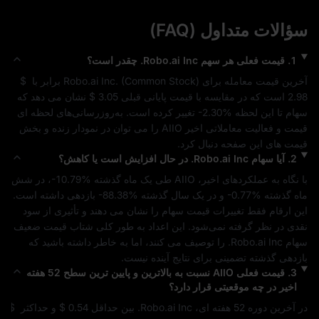
سؤالات متداول (FAQ)
1
.
قیمت فعلی هر سهم
Robo.ai Inc.
چقدر است؟
آخرین قیمت معامله برای 
) برابر با 
Common Stock
 (
Robo.ai Inc.
$ 
2.98
 است که در مقایسه با قیمت پایانی قبلی 
$ 3.05
 نشان می‌ دهد که 
سهام تا این لحظه 
-2.30%
 تغییر کرده است. به‌روزرسانی‌های لحظه‌ ای 
قیمت و فعالیت معاملاتی اخیر 
AIIO
 را می‌ توان در نمودار زنده و بخش 
قیمت‌ های این صفحه دنبال کرد.
2
.
آیا سهام
Robo.ai Inc.
در حال افزایش است یا کاهش؟
با نگاه به عملکردهای اخیر، 
AIIO
 طی یک ماه گذشته 
-10.79%
، در شش 
ماه گذشته 
-0.77%
 و در یک سال گذشته 
-88.38%
 بازدهی داشته است. 
این ارقام فقط تغییرات قیمت سهام را نشان می‌ دهند و تأثیری از سود 
نقدی در نظر گرفته نمی‌شود. این اعداد به‌ طور کلی شتاب قیمت 
ضعیف
سهام 
Robo.ai Inc.
 را توصیف می‌ کنند، اما به خاطر داشته باشید که 
بازدهی گذشته تضمینی برای نتایج آینده نیست.
3
.
قیمت فعلی
AIIO
نسبت به بالاترین و پایین‌ ترین سطح 52 هفته
اخیر در چه موقعیتی قرار دارد؟
در آخرین دوره 52 هفته‌ ای، 
Robo.ai Inc.
 بین حداقل 
$ 0.54
 و حداکثر 
$ 