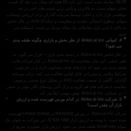
56.30
 معامله شده است. این بازه 52 هفته‌ ای نشان می‌ دهد که قیمت 
فعلی سهام نسبت به بالاترین و پایین‌ ترین قیمت‌ های اخیر در چه 
موقعیتی قرار دارد و اغلب توسط سرمایه‌ گذاران برای ارزیابی نوسانات 
سهام، سطوح احتمالی حمایت و مقاومت و اینکه آیا 
AIIO
 در حال حاضر 
به بالای یا پایین بازه معاملاتی یک ساله نزدیک‌ تر است، استفاده می‌ 
شود.
4
.
کمپانی
Robo.ai Inc.
از نظر بخش و بازاری چگونه طبقه‌ بندی
می‌ شود؟
در حال حاضر 
Robo.ai Inc.
 در دسته‌ بندی بازار 
--
 قرار می‌ گیرد. به‌ 
طور عملی، این بدان معناست که 
Robo.ai Inc.
 در کنار شرکت‌ هایی 
طبقه‌ بندی می‌ شود که بازارهای هدف مشابهی دارند و در چارچوب 
شرایط رقابتی و مقرراتی قابل‌ قیاس فعالیت می‌ کنند. برای سرمایه‌ 
گذاران، آگاهی از صنعت فعالیت 
AIIO
 در تحلیل تنوع‌ بخشی پرتفوی، 
مقایسه با شرکت‌ های هم‌ گروه و درک تأثیر روندهای کلان مؤثر بر بخش 
--
 بر عملکرد 
Robo.ai Inc.
 نقش مهمی ایفا می‌ کند.
5
.
شرکت
Robo.ai Inc.
در کدام بورس فهرست شده و ارزش
بازار آن چقدر است؟
شرکت 
Robo.ai Inc.
 در بورس 
NASDAQ
 در 
United States
 فهرست 
شده است. با توجه به ارزش بازار 
$ 509.18M
، این شرکت به‌ عنوان یک 
سهام 
Small-cap
 طبقه‌ بندی می‌ شود. ارزش بازار تصویری سریع از 