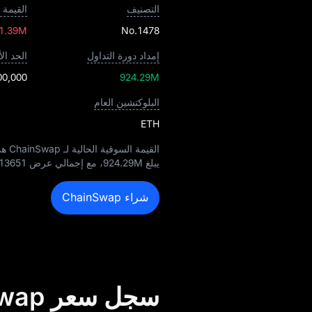
التصنيف
القيمة 
 1.39M
No.1478
إمداد دورة التداول
الحد ا
00,000
924.29M
البلوكتشين العام
ETH
القيمة السوقية الحالية لـ ChainSwap هي
يبلغ
924.29M
، مع إجمالي عرض
13651
شراء ChainSwap
سجل سعر ChainSwap بعملة USD