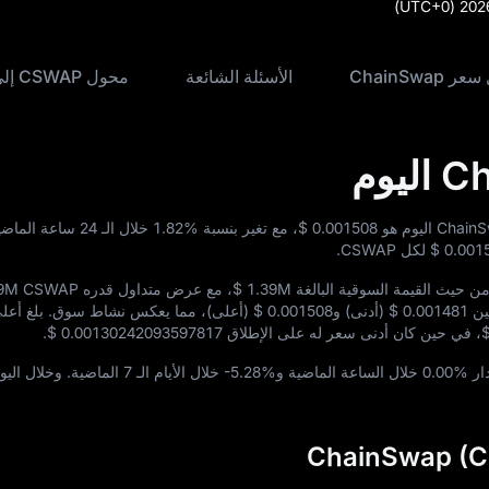
(UTC+0)
202
ChainSwap
الأسئلة الشائعة
محول CSWAP إلى USD
$ 0.001508
، مع تغير بنسبة
1.82%
خلال الـ 24 ساعة ا
$ 0.001
لكل CSWAP.
ن حيث القيمة السوقية البالغة
$ 1.39M
، مع عرض متداول قدره
29M CSWAP
$ 0.001481
(أدنى) و
$ 0.001508
(أعلى)، مما يعكس نشاط سوق. بلغ أعل
، في حين كان أدنى سعر له على الإطلاق
$ 0.00130242093597817
.
0.00%
خلال الساعة الماضية و
-5.28%
خلال الأيام الـ 7 الماضية. وخل