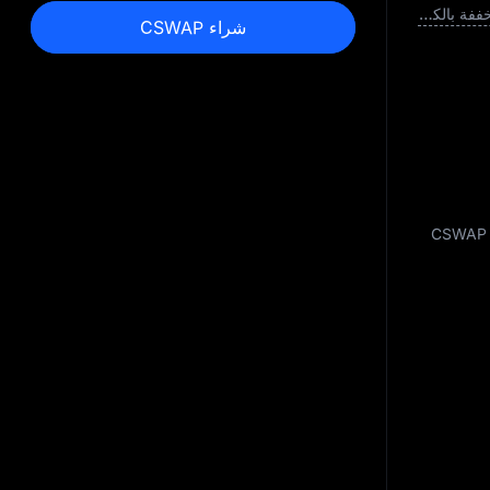
القيمة السوقية المخففة بالكامل
شراء CSWAP
. العرض المتداول لـ CSWAP