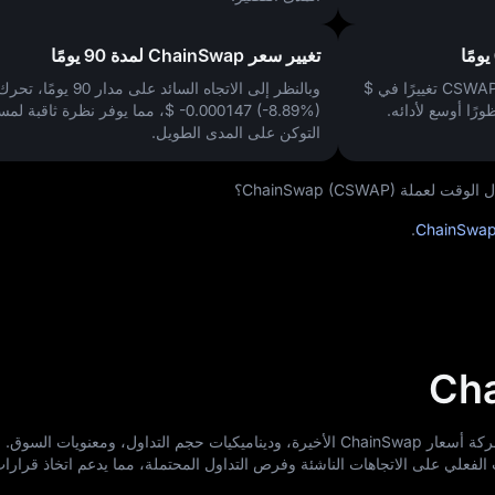
تغيير سعر ChainSwap لمدة 90 يومًا
$
وبالنظر إلى الاتجاه السائد على مدار 90 يومًا، تحرك السعر
ورًا أوسع لأدائه.
$ -0.000147 (-8.89%)
، مما يوفر نظرة ثاقبة لمس
التوكن على المدى الطويل.
ChainSwap (CSWAP)؟
.
ChainSwa
يستفيد هذا التحليل من نماذج AI لتقييم حركة أسعار ChainSwap الأخيرة، وديناميكيات حجم التداول، ومعنوي
الفعلي على الاتجاهات الناشئة وفرص التداول المحتملة، مما يدعم اتخاذ قرارات