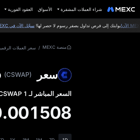
شراء العملات المشفرة
الأسواق
العقود الفورية
بوابتك إلى فرص تداول بصفر رسوم لا حصر لها!
سجّل الآن في MEXC
و
منصة MEXC
/
سعر العملات الرقمي
سعر ChainSwap
(CSWAP)
السعر المباشر لـ 1 CSWAP إلى USD:
0.001508
TD
1Y
3M
1M
7D
1D