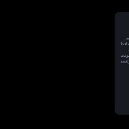
C) 
اليوم لعدة أسباب: اتخاذ قرارات التداول، ومتابعة المحافظ 
الاستثمارية، وتحديد توقيت الاستثمار، وتحليل السوق، 
وحساب الأرباح والخسائر. تساعد بيانات الأسعار في الوقت 
الفعلي المتداولين على تحديد نقاط الدخول/الخروج، وتقييم 