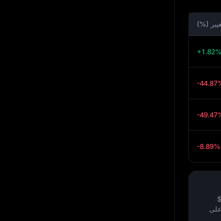
غيير (%)
+1.82
-44.87
-49.47
-8.89%
على