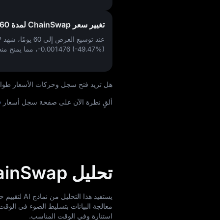
تغيير سعر ChainSwap لمدة 60 يومًا
عند توسيع العرض إلى 60 يومًا، شهد CSWAP تغييرًا في
-0.001476 (-49.47%)
، مما يمنح منظ
هل تريد فتح سجل وحركات الأسعار طوال الوقت لعملة 
ألقٍ نظرة الآن على صفحة سجل أسعار
p
تحليل ChainSwap
معالجة البيانات بتسليط الضوء في الوقت 
استنارة وفي الوقت المناسب.