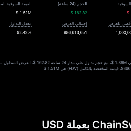
السوقية
الحجم (24 ساعة)
$ 1.51M
$ 162.82
$
لأقصى للعرض
إجمالي العرض
معدل التداول
92.42%
986,613,651
1,000,0
$ 1.39M
، مع حجم تداول على مدار 24 ساعة
$ 162.82
9866
. قيمته المخفضة بالكامل (FDV) هي
$ 1.51M
.