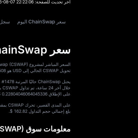
آخر تحديث للصفحة:
6-08-07 22:22:06
سعر ChainSwap اليوم
سجل سعر 
سعر ChainSwap اليوم
السعر المباشر لمشروع ChainSwap (CSWAP) اليوم هو
تحويل CSWAP الحالي إلى USD هو
508
يحتل ChainSwap حاليًا المرتبة
#1478
م
خلال آخر 24 ساعة، تم تداول CSWAP بين
على الإطلاق
$ 0.22804046064045336
على المدى القصير، تحرك CSWAP بمقدار
بلغ إجمالي حجم التداول
$ 162.82
.
معلومات سوق ChainSwap (CSWAP)