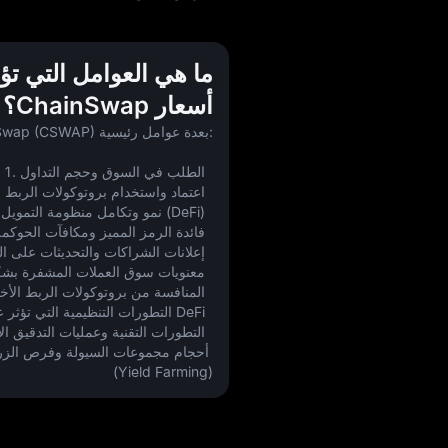
ما هي العوامل التي تؤ
أسعار ChainSwap؟
تتأثر أسعار ChainSwap (CSWAP) بعدة عوامل رئيسية:
1. الطلب في السوق وحجم التداول  
2. اعتماد واستخدام بروتوكولات الربط بين السلاسل  
3. نمو وتكامل منظومة التمويل اللامركزي (DeFi)  
4. فائدة الرمز المميز ومكافآت الحوكمة  
5. إعلانات الشراكات والتحديثات على المنصة  
6. معنويات سوق العملات المشفرة بشكل عام  
7. المنافسة من بروتوكولات الربط الأخرى  
8. التطورات التنظيمية التي تؤثر على منظومة DeFi  
9. التطورات التقنية وعمليات التدقيق الأمني  
(Yield Farming)