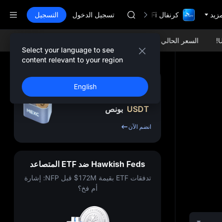
AAOI
مزيد
كرنفال TradFi مع 1,000,000$
SKYAI
تسجيل الدخول
التسجيل
اشتراك سوق يونيتري ستار في 10 أغسطس
SPCX يرتفع رغم انتهاء الحظر
السعر الحالي USDC (USDCoin):
$1.00049 -0.01%
السعر الحالي ETH (Ethereum):
GOLD(XAU)
Select your language to see
AAOI
content relevant to your region
SKYAI
اشتراك سوق يونيتري ستار في 10 أغسطس
اشترك واحصل على ما
English
SPCX يرتفع رغم انتهاء الحظر
يصل إلى
10,000
USDT
بونص
انضم الآن
Hawkish Feds ضد ETF المتصاعد
تدفقات ETF بقيمة 172M$ قبل NFP: إشارة
أم فخ؟