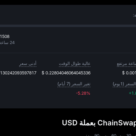
01508
24 ساعة مرتفع
عالية طوال الوقت
أدنى سعر
0130242093597817
$ 0.22804046064045336
$ 0.00
سعر (1يوم)
تغير السعر (7 أيام)
-5.28%
-5.28%
+1