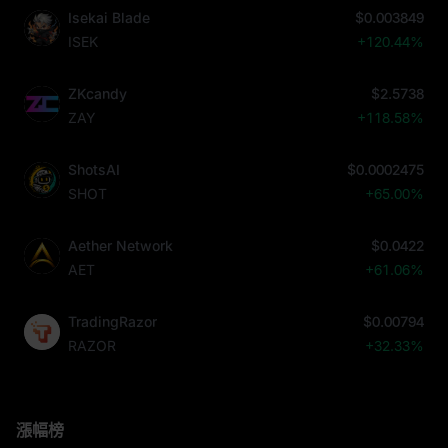
Isekai Blade
$0.003849
ISEK
+120.44%
ZKcandy
$2.5738
ZAY
+118.58%
ShotsAI
$0.0002475
SHOT
+65.00%
Aether Network
$0.0422
AET
+61.06%
TradingRazor
$0.00794
RAZOR
+32.33%
漲幅榜