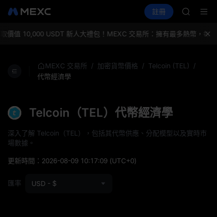
GOLD(X
買幣
行情
現貨
合約
註冊
理財
AAOI
活動
SPCX
SKYAI
UNITRE
價值 10,000 USDT 新人大禮包！
MEXC 交易所：擁有最多熱幣，每
SPCX 
GOLD(X
AAOI
/
/
/
MEXC 交易所
加密貨幣價格
Telcoin (TEL)
SKYAI
代幣經濟學
UNITRE
SPCX 
Telcoin（TEL）代幣經濟學
深入了解 Telcoin（TEL），包括其代幣供應、分配模型以及實時市
場數據。
更新時間：
2026-08-09 10:17:09
(UTC+0)
匯率
USD - $