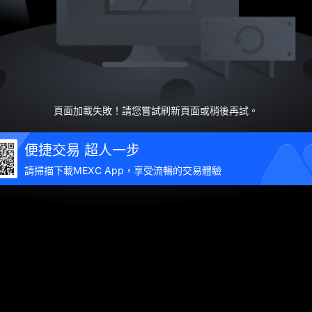
頁面加載失敗！請您嘗試刷新頁面或稍後再試。
便捷交易 超人一步
請掃描下載MEXC App，享受流暢的交易體驗