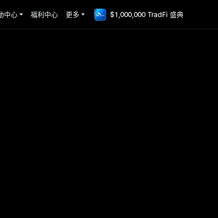
動中心
福利中心
更多
$1,000,000 TradFi 盛典