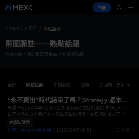
GOLD(X
買幣
行情
現貨
合約
註冊
理財
AAOI
活動
SPCX
SKYAI
UNITRE
SPCX 
MEXC 交易所
/
熱點話題
GOLD(X
AAOI
幣圈脈動——熱點話題
SKYAI
精選內容，助您更快更全面了解 熱點話題
UNITRE
SPCX 
全部
熱點話題
市場觀點
熱幣
迷因幣
更多
CEO觀
“永不賣出”時代結束了嗎？Strategy 虧本拋售比特幣背後的資金鍊
概述 一家用六年時間和六百多億美元建立比特幣儲備的公司，
正在以低於成本價的水平賣出這些比特幣，而它的創始人在同一
天公開表示自己一聰都沒有賣過。這兩件事發生在 8 月 3 日的
#熱點話題
同一個上午。 據 The Block 的報道，Strategy 在 8-K 文件中披
作者：James Mitchell
2026/08/07 08:51
分享
露上週售出 1,638 枚比特幣，套現約 1.047 億美元，持倉降至
842,138 枚，而 Michael Saylor 在數小時後於 X 上發文，