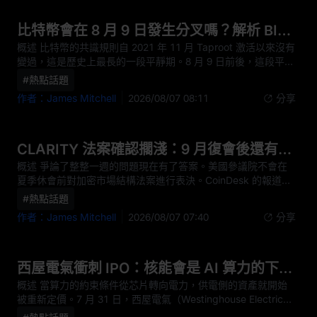
稱"Strategy is a public company, not my wallet"，並強調自
2020 年以來公司一直披露可能爲管理資本而買賣比特幣。 市場
比特幣會在 8 月 9 日發生分叉嗎？解析 BIP‑110 強制信號窗口期
關注的重點不應該是這句話本身。真正值得拆解的是資金流向：
概述 比特幣的共識規則自 2021 年 11 月 Taproot 激活以來沒有
賣幣所得的每一分錢都有明確去處，而這些去處共同指向一個結
變過，這是歷史上最長的一段平靜期。8 月 9 日前後，這段平靜
論，即這家公司當前的首要任務已經從積累比特幣轉向維持其優
會迎來第一次實質性的壓力測試。根據 BIP-110 的正式文本，
#熱點話題
先股結構的運轉。理解這個轉變，比爭論"永不賣出"是不是失效
該提案在區塊 961,632 至 963,647 之間設置了一個強制信號
更有實際意義。 核心要點 7 月 27 日至 8 月 2 日期間，
作者：James Mitchell
2026/08/07 08:11
分享
期，在這段窗口內，不發出第 4 位版本信號的區塊會被執行該規
Strategy 以均價 63,957 美元售出 1,638 枚比特幣，套現約
則的節點判定爲無效。 需要立刻說清楚的是，這不是一次已經
1.0473 億美元，售價較其 75,419 美元的
獲批的比特幣升級。據 CoinDesk 在 7 月的報道，在礦工和節點
採用率都停留在低個位數的情況下，該提案更可能產生一條規模
CLARITY 法案確認擱淺：9 月復會後還有機會嗎？
很小的少數派鏈，而不是一次全網層面的規則變更。截至 8 月 6
概述 爭論了整整一週的問題現在有了答案。美國參議院不會在
日，CryptoTimes 引述公開監控面板的數據顯示，本輪難度週
夏季休會前對加密市場結構法案進行表決。CoinDesk 的報道指
期的信號支持率約爲 2.42%，而提前鎖定所需的門檻是 55%。
出，多位跟蹤該立法的人士確認，參議院在休會前不會就《數字
#熱點話題
市場關注的原因不在於規則本身有多大改動，而在於強制信號這
資產市場清晰法案》進行表決，多數黨領袖 John Thune 通過發
個機制會讓一小部分節點主動拒絕多數派礦工產出的區塊。這是
作者：James Mitchell
2026/08/07 07:40
分享
言人發表的聲明確認 8 月不會有相關表決，但下個月會有。 對
自 2017 年以來第一次出現具備實操條件的鏈分叉風險場景，而
市場而言，重點不在於"沒通過"這個結果，而在於失敗的性質。
當前比特幣的價格環境並不寬裕。 核心要點 BIP-110 的正式名
這不是一次投票失利，而是根本沒有進入投票程序。Thune 沒
稱是 Reduced Data Tempora
有提交終結辯論動議，參議院最後一天的議程上排的是政府撥款
西屋電氣衝刺 IPO：核能會是 AI 算力的下一個瓶頸交易嗎？
的臨時決議、以林賽·格雷厄姆命名的對俄製裁法案以及一批人
概述 當算力的約束條件從芯片轉向電力，供電側的資產就開始
事提名，加密立法不在其中。CoinDesk 引述的消息人士表示，
被重新定價。7 月 31 日，西屋電氣（Westinghouse Electric
該法案沒有獲得任何限制辯論時長的時間協議。 真正需要評估
Company）確認已向美國證券交易委員會保密遞交首次公開發