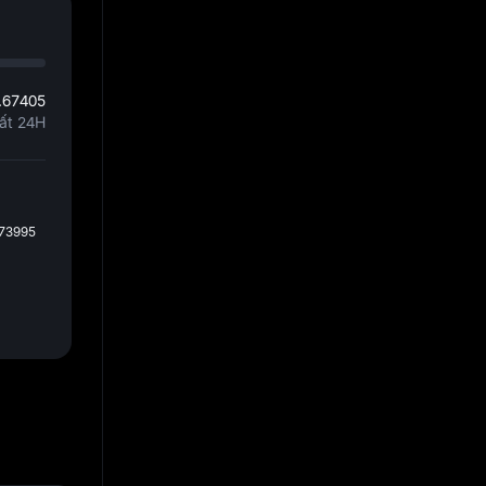
.67405
ất 24H
73995