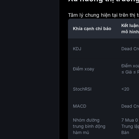
Tâm lý chung hiện tại trên th
Kết luận
Khía cạnh chỉ báo
mô hình
KDJ
Dead Cr
Điểm xo
Điểm xoay
≤ Giá ≤ 
StochRSI
<20
MACD
Dead Cr
Nhóm đường
7 Mua 0
trung bình động
Trung lậ
hàm mũ
Bán