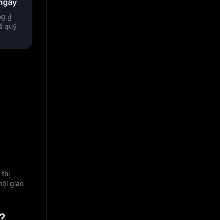
 ngày
ộng
₫
ề quỹ
 thị
hội giao
?