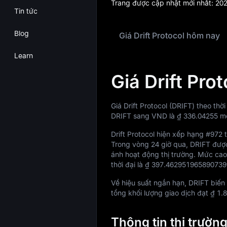
Trang được cập nhật mới nhất:
202
Tin tức
Blog
Giá Drift Protocol hôm nay
Learn
Giá Drift Pro
Giá Drift Protocol (DRIFT) theo thờ
DRIFT sang VND là
₫ 336.04255
mỗ
Drift Protocol hiện xếp hạng
#972
t
Trong vòng 24 giờ qua, DRIFT đượ
ánh hoạt động thị trường. Mức cao 
thời đại là
₫ 397.462951965890739
Về hiệu suất ngắn hạn, DRIFT biế
tổng khối lượng giao dịch đạt
₫ 1.
Thông tin thị trường