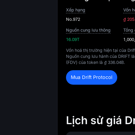
Xếp hạng
Vốn h
No.972
₫ 205
Nguồn cung lưu thông
Tổng 
16.09T
1,000
Vốn hoá thị trường hiện tại của Drif
Nguồn cung lưu hành của DRIFT l
(FDV) của token là
₫ 336.04B
.
Mua Drift Protocol
Lịch sử giá D