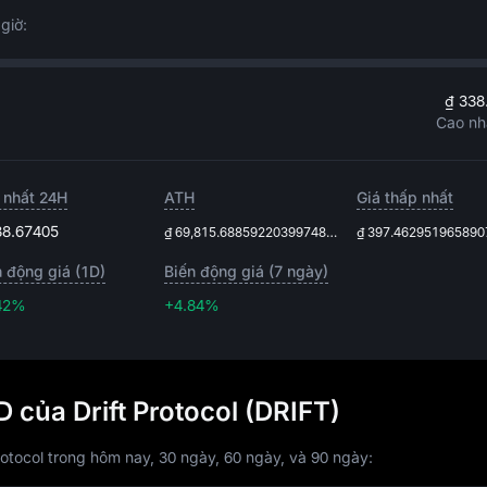
giờ:
₫ 338
Cao nh
 nhất 24H
ATH
Giá thấp nhất
38.67405
₫ 69,815.6885922039974880
₫ 397.462951965890
n động giá (1D)
Biến động giá (7 ngày)
42%
+4.84%
+4.84%
D của Drift Protocol (DRIFT)
rotocol trong hôm nay, 30 ngày, 60 ngày, và 90 ngày: