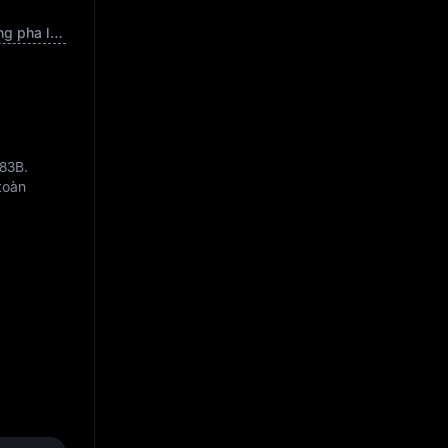
Vốn hóa thị trường pha loãng hoàn toàn
.83B
.
 toàn