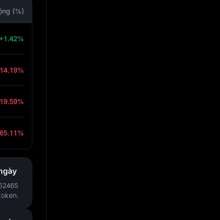
ộng (%)
+1.42%
-14.19%
-19.59%
-65.11%
 ngày
.52465
token.