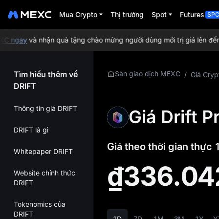
Mua Crypto
Thị trường
Spot
Futures
SP
 ngay
và nhận quà tặng chào mừng người dùng mới trị giá lên đến 
Tìm hiểu thêm về
Sàn giao dịch MEXC
/
Giá Cryp
DRIFT
Thông tin giá DRIFT
Giá Drift P
DRIFT là gì
Giá theo thời gian thực
Whitepaper DRIFT
₫336.04
Website chính thức
DRIFT
Tokenomics của
DRIFT
1D
7D
1M
3M
1Y
Y