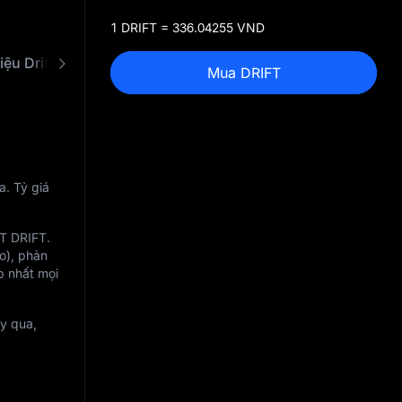
1 DRIFT = 336.04255 VND
hiệu Drift Protocol
Câu hỏi thường gặp
Mua DRIFT
a. Tỷ giá
9T DRIFT
.
o), phản
p nhất mọi
y qua,