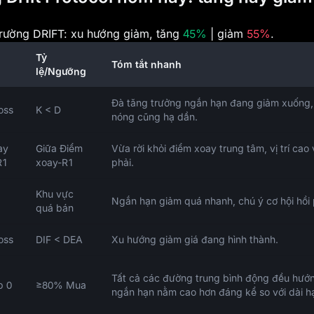
ị trường DRIFT: xu hướng giảm, tăng
45%
| giảm
55%
.
Tỷ
Tóm tắt nhanh
lệ/Ngưỡng
Đà tăng trưởng ngắn hạn đang giảm xuống,
oss
K < D
nóng cũng hạ dần.
ay
Giữa Điểm
Vừa rời khỏi điểm xoay trung tâm, vị trí cao
R1
xoay-R1
phải.
Khu vực
Ngắn hạn giảm quá nhanh, chú ý cơ hội hồi
quá bán
oss
DIF < DEA
Xu hướng giảm giá đang hình thành.
Tất cả các đường trung bình động đều hướn
p 0
≥80% Mua
ngắn hạn nằm cao hơn đáng kể so với dài h