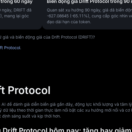
l trong 60 ngày
Biến động giá Drift Protocol trong 90
0 ngày, DRIFT đã
Quan sát xu hướng 90 ngày, giá đã biến đ
)
, mang lại góc
-627.08645 (-65.11%)
, cung cấp góc nhìn v
đạo dài hạn của token.
giá và biến động giá của Drift Protocol (DRIFT)?
ft Protocol
.
ft Protocol
AI để đánh giá diễn biến giá gần đây, động lực khối lượng và tâm lý
lý dữ liệu theo thời gian thực làm nổi bật các xu hướng mới nổi và cơ 
 định sáng suốt và kịp thời hơn.
 Drift Protocol hôm nay: tăng hay giảm