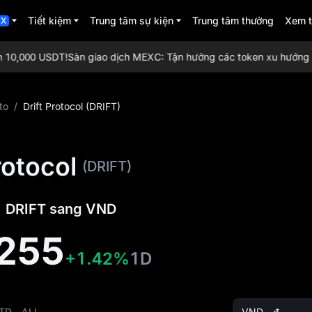
Tiết kiệm
Trung tâm sự kiện
Trung tâm thưởng
Xem 
CX
10,000 USDT!
Sàn giao dịch MEXC: Tận hưởng các token xu hướng nhất,
to
/
Drift Protocol (DRIFT)
rotocol
(DRIFT)
 1 DRIFT sang VND
255
+1.42%
1D
TD
ALL
VND - ₫