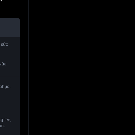
 sức
 vừa
 phục.
g lên,
ạn.