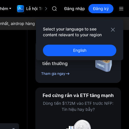
GOLD(XAU)
thêm
Lễ hội TradFi $1,000,000
AAOI
Đăng nhập
Đăng ký
SKYAI
Đăng ký Market UNITREE STAR vào ng
 airdrop hàng ngày, phí giao dịch thấp nhất toàn cầu và thanh kho
SPCX tăng dù đã hết hạn khoá
Select your language to see
GOLD(XAU)
content relevant to your region
AAOI
SKYAI
Đăng ký & nhận lên
English
Đăng ký Market UNITREE STAR vào ng
đến
10,000
USDT
SPCX tăng dù đã hết hạn khoá
tiền thưởng
Tham gia ngay
Fed cứng rắn và ETF tăng mạnh
Dòng tiền $172M vào ETF trước NFP:
Tín hiệu hay bẫy?