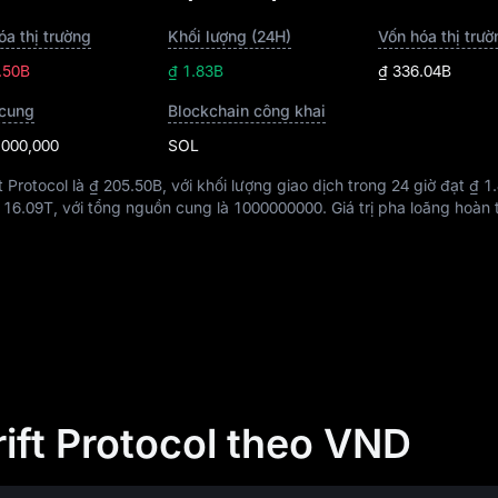
óa thị trường
Khối lượng (24H)
.50B
₫ 1.83B
₫ 336.04B
cung
Blockchain công khai
,000,000
SOL
t Protocol là
₫ 205.50B
, với khối lượng giao dịch trong 24 giờ đạt
₫ 1
à
16.09T
, với tổng nguồn cung là
1000000000
. Giá trị pha loãng hoàn
rift Protocol theo VND