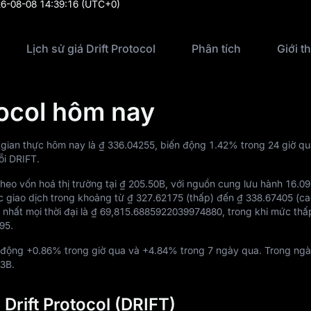
6-08-08 14:39:16
(UTC+0)
Lịch sử giá Drift Protocol
Phân tích
Giới t
tocol hôm nay
i gian thực hôm nay là
₫ 336.04255
, biến động
1.42%
trong 24 giờ qu
i DRIFT.
heo vốn hoá thị trường tại
₫ 205.50B
, với nguồn cung lưu hành
16.0
c giao dịch trong khoảng từ
₫ 327.62175
(thấp) đến
₫ 338.67405
(ca
nhất mọi thời đại là
₫ 69,815.6885922039974880
, trong khi mức thấ
95
.
n động
+0.86%
trong giờ qua và
+4.84%
trong 7 ngày qua. Trong ngà
83B
.
 Drift Protocol (DRIFT)