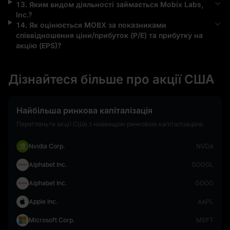
13
.
Яким видом діяльності займається
Mobix Labs,
Inc.
?
14
.
Як оцінюється
MOBX
за показниками
співвідношення ціни/прибуток (P/E) та прибутку на
акцію (EPS)?
Дізнайтеся більше про акції США
Найбільша ринкова капіталізація
Перегляньте акції США з найвищою ринковою капіталізацією
Nvidia Corp.
NVDA
Alphabet Inc.
GOOGL
Alphabet Inc.
GOOG
Apple Inc.
AAPL
Microsoft Corp.
MSFT