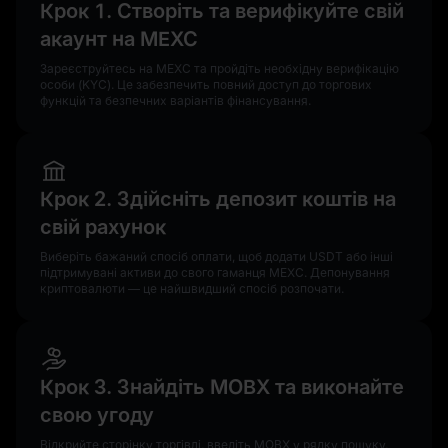
Крок 1. Створіть та верифікуйте свій
акаунт на MEXC
Зареєструйтесь на MEXC та пройдіть необхідну верифікацію
особи (KYC). Це забезпечить повний доступ до торгових
функцій та безпечних варіантів фінансування.
Крок 2. Здійсніть депозит коштів на
свій рахунок
Виберіть бажаний спосіб оплати, щоб додати USDT або інші
підтримувані активи до свого гаманця MEXC. Депонування
криптовалюти — це найшвидший спосіб розпочати.
Крок 3. Знайдіть MOBX та виконайте
свою угоду
Відкрийте сторінку торгівлі, введіть MOBX у рядку пошуку,