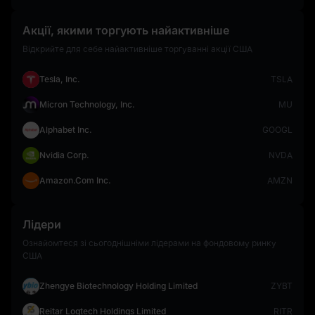
Акції, якими торгують найактивніше
Відкрийте для себе найактивніше торгуванні акції США
Tesla, Inc.
TSLA
Micron Technology, Inc.
MU
Alphabet Inc.
GOOGL
Nvidia Corp.
NVDA
Amazon.Com Inc.
AMZN
Лідери
Ознайомтеся зі сьогоднішніми лідерами на фондовому ринку
США
Zhengye Biotechnology Holding Limited
ZYBT
Reitar Logtech Holdings Limited
RITR