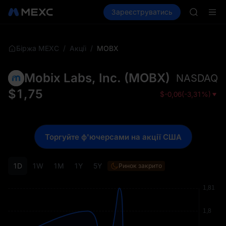
LLY
Купити криптовалюту
Зареєструватись
Ринки
Спот
BLESS
Ф'юч
HEI
CYS
SHOP
/
/
MOBX
Біржа MEXC
Акції
LLY
BLESS
Mobix Labs, Inc.
(
MOBX
)
NASDAQ
HEI
CYS
$
1,75
$
-0,06
(
-3,31%
)
Торгуйте ф'ючерсами на акції США
1D
1W
1M
1Y
5Y
Ринок закрито