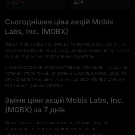
-3,31%
221K
Сьогоднішня ціна акцій Mobix
Labs, Inc. (MOBX)
Наразі Mobix Labs, Inc. (MOBX) торгується за ціною
$1,75
станом на
2026
-08
-05
23
:
56
:
00
, що відображає зміну
-3,31%
(
$-0,06
) порівняно з попереднім закриттям.
У короткостроковій перспективі акції принесли
-16,22%
за
останні чотири тижні. За останні
12
місяців Mobix Labs, Inc.
зафіксувала зміну ціни
-78,85%
, що свідчить про Слабкий
порівняно з ринком загалом.
Зміни ціни акцій Mobix Labs, Inc.
(MOBX) за 7 днів
Протягом останніх семи днів акції Mobix Labs, Inc.
торгувалися в короткостроковому діапазоні,
сформованому ринковими настроями в секторі