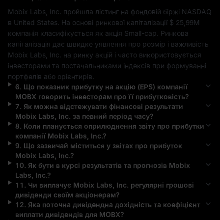
Mobix Labs, Inc.
 пройшла лістинг на фондовій біржі 
NASDAQ
в 
United States
. На основі ринкової капіталізації 
$ 25,99M
компанія класифікується як акція 
Small-cap
. Ринкова 
капіталізація дає швидке уявлення про розмір і важливість 
Mobix Labs, Inc.
 на ринку акцій і часто використовується 
інвесторами та постачальниками індексів при формуванні 
портфелів або орієнтирів.
6
.
Що показник прибутку на акцію (EPS) компанії
MOBX
говорить інвесторам про її прибутковість?
7
.
Як можна відстежувати фінансові результати
Mobix Labs, Inc.
за певний період часу?
8
.
Коли планується оприлюднення звіту про прибутки
компанії
Mobix Labs, Inc.
?
9
.
Що зазвичай міститься у звітах про прибуток
Mobix Labs, Inc.
?
10
.
Як бути в курсі результатів та прогнозів
Mobix
Labs, Inc.
?
11
.
Чи виплачує
Mobix Labs, Inc.
регулярні грошові
дивіденди своїм акціонерам?
12
.
Яка поточна дивідендна дохідність та коефіцієнт
виплати дивідендів для
MOBX
?