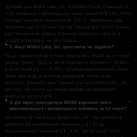
Остання ціна 
Mobix Labs, Inc.
 (
Common Stock
) становить 
$ 
1,75
, порівняно з попередньою ціною закриття 
$ 1,81
. Тобто 
сьогодні ціна акції змінилася на 
-3,31%
. Оновлення ціни 
протягом дня та останні торгові операції для 
MOBX
 можна 
відстежувати на графіку в режимі реального часу та в 
розділі котирувань на цій сторінці.
2
.
Акції
Mobix Labs, Inc.
зростають чи падають?
Якщо подивитися на останні результати, 
MOBX
 за останній 
місяць приніс 
-16,22%
, за останні шість місяців — 
-23,60%
, 
а за останній рік — 
-78,85%
. Ці цифри відображають лише 
зміни ціни акції, а не вплив дивідендів. Разом вони 
описують динаміку ціни 
Слабкий
 для акції 
Mobix Labs, Inc.
, 
але слід пам'ятати, що минулі доходи не гарантують 
майбутніх результатів.
3
.
Де зараз знаходиться
MOBX
відносно свого
максимального і мінімального значення за 52 тижні?
За останні 52 тижні акції 
Mobix Labs, Inc.
 торгувалися в 
діапазоні від мінімального значення у 
$ 1,31
 до 
максимального значення у 
$ 14,40
. Цей інтервал за 52 