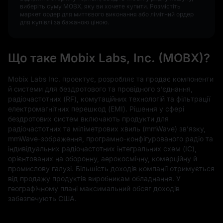
виберіть суму MOBX, яку ви хочете купити. Розмістіть
маркет ордер для миттєвого виконання або лімітний ордер
для купівлі за бажаною ціною.
Що таке Mobix Labs, Inc. (MOBX)?
Mobix Labs Inc. проектує, розробляє та продає компоненти
й системи для бездротового та провідного з'єднання,
радіочастотних (RF), комутаційних технологій та фільтрації
електромагнітних перешкод (EMI). Рішення у сфері
бездротових систем включають продукти для
радіочастотних та міліметрових хвиль (mmWave) зв’язку,
mmWave-зображення, програмно-конфігурованого радіо та
індивідуальних радіочастотних інтегральних схем (IC),
орієнтованих на оборонну, аерокосмічну, комерційну й
промислову галузі. Більшість доходів компанії отримується
від продажу продуктів виробникам обладнання. У
географічному плані максимальний обсяг доходів
забезпечують США.