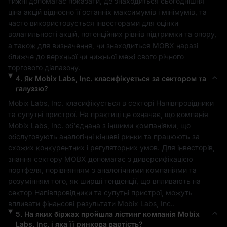
тижні допомагає показати, де знаходиться сьогоднішня 
ціна акцій відносно її останніх максимумів і мінімумів, та 
часто використовується інвесторами для оцінки 
волатильності акцій, потенційних рівнів підтримки та опору, 
а також для визначення, чи знаходиться 
MOBX
 наразі 
ближче до верхньої чи нижньої межі свого річного 
торгового діапазону.
4
.
Як
Mobix Labs, Inc.
класифікується за сектором та
галуззю?
Mobix Labs, Inc.
 класифікується в секторі 
Напівпровідники 
та супутні пристрої
. На практиці це означає, що компанія 
Mobix Labs, Inc.
 об'єднана з іншими компаніями, що 
обслуговують аналогічні кінцеві ринки та працюють за 
схожих конкурентних і регуляторних умов. Для інвесторів, 
знання сектору 
MOBX
 допомагає з диверсифікацією 
портфеля, порівнянням з аналогічними компаніями та 
розумінням того, як ширші тенденції, що впливають на 
сектор 
Напівпровідники та супутні пристрої
, можуть 
впливати фінансові результати 
Mobix Labs, Inc.
.
5
.
На яких біржах пройшла лістинг компанія
Mobix
Labs, Inc.
і яка її ринкова вартість?