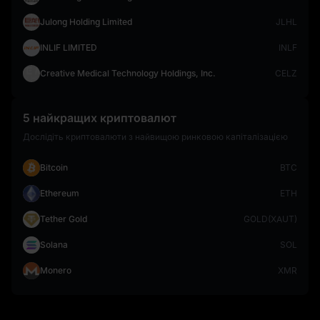
Julong Holding Limited
JLHL
INLIF LIMITED
INLF
Creative Medical Technology Holdings, Inc.
CELZ
5 найкращих криптовалют
Дослідіть криптовалюти з найвищою ринковою капіталізацією
Bitcoin
BTC
Ethereum
ETH
Tether Gold
GOLD(XAUT)
Solana
SOL
Monero
XMR