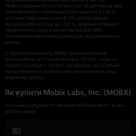
Напівпровідники та супутні пристрої. За цей період ціна
акцій змінилася з попередньої ціни закриття
$1,80
до
останньої зафіксованої ціни
$1,75,
що відображає
внутрішньоденну зміну на
-3,31%
. Щоденні коливання
підкреслюють зміни в обсязі торгівлі (
220
693
),
позиціювання інвесторів та реакції на макроекономічні
новини.
З точки зору динаміки, MOBX продемонстрував
прибутковість за останній місяць у
-16,22%
і зміни за
останні
12
місяців у
-78,85%
, що свідчить про Слабкий
тренд порівняно з аналогічними показниками в більш
широкому секторі.
Як купити Mobix Labs, Inc. (MOBX)
Ви можете купувати та торгувати MOBX на MEXC за три
простих кроки: