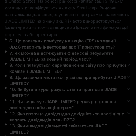
в 
United States
. На основі ринкової капіталізації 
$ 19,67M
компанія класифікується як акція 
Small-cap
. Ринкова 
капіталізація дає швидке уявлення про розмір і важливість 
JIADE LIMITED
 на ринку акцій і часто використовується 
інвесторами та постачальниками індексів при формуванні 
портфелів або орієнтирів.
6
.
Що показник прибутку на акцію (EPS) компанії
JDZG
говорить інвесторам про її прибутковість?
7
.
Як можна відстежувати фінансові результати
JIADE LIMITED
за певний період часу?
8
.
Коли планується оприлюднення звіту про прибутки
компанії
JIADE LIMITED
?
9
.
Що зазвичай міститься у звітах про прибуток
JIADE
LIMITED
?
10
.
Як бути в курсі результатів та прогнозів
JIADE
LIMITED
?
11
.
Чи виплачує
JIADE LIMITED
регулярні грошові
дивіденди своїм акціонерам?
12
.
Яка поточна дивідендна дохідність та коефіцієнт
виплати дивідендів для
JDZG
?
13
.
Яким видом діяльності займається
JIADE
LIMITED
?