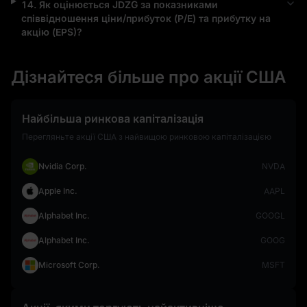
14
.
Як оцінюється
JDZG
за показниками
співвідношення ціни/прибуток (P/E) та прибутку на
акцію (EPS)?
Дізнайтеся більше про акції США
Найбільша ринкова капіталізація
Перегляньте акції США з найвищою ринковою капіталізацією
Nvidia Corp.
NVDA
Apple Inc.
AAPL
Alphabet Inc.
GOOGL
Alphabet Inc.
GOOG
Microsoft Corp.
MSFT