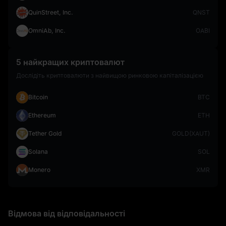
QuinStreet, Inc.
QNST
OmniAb, Inc.
OABI
5 найкращих криптовалют
Дослідіть криптовалюти з найвищою ринковою капіталізацією
Bitcoin
BTC
Ethereum
ETH
Tether Gold
GOLD(XAUT)
Solana
SOL
Monero
XMR
Відмова від відповідальності