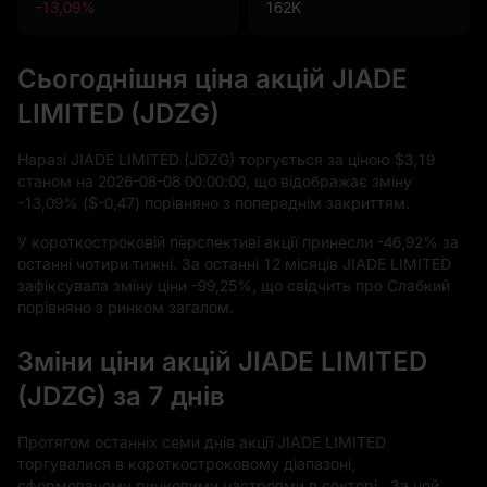
-13,09%
162K
Сьогоднішня ціна акцій JIADE
LIMITED (JDZG)
Наразі JIADE LIMITED (JDZG) торгується за ціною
$3,19
станом на
2026
-08
-08
00
:
00
:
00
, що відображає зміну
-13,09%
(
$-0,47
) порівняно з попереднім закриттям.
У короткостроковій перспективі акції принесли
-46,92%
за
останні чотири тижні. За останні
12
місяців JIADE LIMITED
зафіксувала зміну ціни
-99,25%
, що свідчить про Слабкий
порівняно з ринком загалом.
Зміни ціни акцій JIADE LIMITED
(JDZG) за 7 днів
Протягом останніх семи днів акції JIADE LIMITED
торгувалися в короткостроковому діапазоні,
сформованому ринковими настроями в секторі . За цей