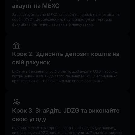
акаунт на MEXC
Зареєструйтесь на MEXC та пройдіть необхідну верифікацію
особи (KYC). Це забезпечить повний доступ до торгових
функцій та безпечних варіантів фінансування.
Крок 2. Здійсніть депозит коштів на
свій рахунок
Виберіть бажаний спосіб оплати, щоб додати USDT або інші
підтримувані активи до свого гаманця MEXC. Депонування
криптовалюти — це найшвидший спосіб розпочати.
Крок 3. Знайдіть JDZG та виконайте
свою угоду
Відкрийте сторінку торгівлі, введіть JDZG у рядку пошуку,
виберіть суму JDZG, яку ви хочете купити. Розмістіть маркет