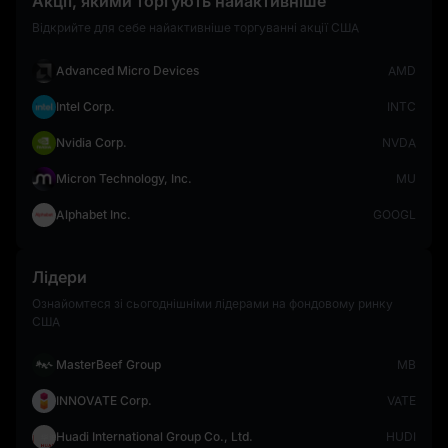
Акції, якими торгують найактивніше
Відкрийте для себе найактивніше торгуванні акції США
Advanced Micro Devices
AMD
Intel Corp.
INTC
Nvidia Corp.
NVDA
Micron Technology, Inc.
MU
Alphabet Inc.
GOOGL
Лідери
Ознайомтеся зі сьогоднішніми лідерами на фондовому ринку
США
MasterBeef Group
MB
INNOVATE Corp.
VATE
Huadi International Group Co., Ltd.
HUDI