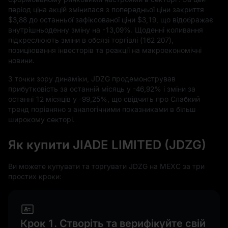
період ціна акцій змінилася з попередньої ціни закриття
$3,88
до останньої зафіксованої ціни
$3,19,
що відображає
внутрішньоденну зміну на
-13,09%
. Щоденні коливання
підкреслюють зміни в обсязі торгівлі (
162
207
),
позиціювання інвесторів та реакції на макроекономічні
новини.
З точки зору динаміки, JDZG продемонстрував
прибутковість за останній місяць у
-46,92%
і зміни за
останні
12
місяців у
-99,25%
, що свідчить про Слабкий
тренд порівняно з аналогічними показниками в більш
широкому секторі.
Як купити JIADE LIMITED (JDZG)
Ви можете купувати та торгувати JDZG на MEXC за три
простих кроки:
Крок 1. Створіть та верифікуйте свій