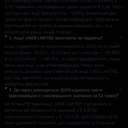
Остання ціна 
JIADE LIMITED
 (
Common Stock
) становить 
$ 
3,19
, порівняно з попередньою ціною закриття 
$ 3,59
. Тобто 
сьогодні ціна акції змінилася на 
-13,09%
. Оновлення ціни 
протягом дня та останні торгові операції для 
JDZG
 можна 
відстежувати на графіку в режимі реального часу та в 
розділі котирувань на цій сторінці.
2
.
Акції
JIADE LIMITED
зростають чи падають?
Якщо подивитися на останні результати, 
JDZG
 за останній 
місяць приніс 
-46,92%
, за останні шість місяців — 
-98,84%
, 
а за останній рік — 
-99,25%
. Ці цифри відображають лише 
зміни ціни акції, а не вплив дивідендів. Разом вони 
описують динаміку ціни 
Слабкий
 для акції 
JIADE LIMITED
, 
але слід пам'ятати, що минулі доходи не гарантують 
майбутніх результатів.
3
.
Де зараз знаходиться
JDZG
відносно свого
максимального і мінімального значення за 52 тижні?
За останні 52 тижні акції 
JIADE LIMITED
 торгувалися в 
діапазоні від мінімального значення у 
$ 2,97
 до 
максимального значення у 
$ 1 014,98
. Цей інтервал за 52 
тижні допомагає показати, де знаходиться сьогоднішня 