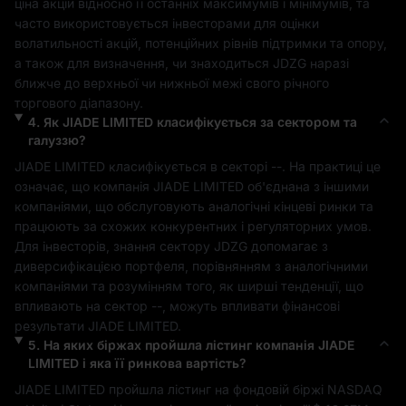
ціна акцій відносно її останніх максимумів і мінімумів, та 
часто використовується інвесторами для оцінки 
волатильності акцій, потенційних рівнів підтримки та опору, 
а також для визначення, чи знаходиться 
JDZG
 наразі 
ближче до верхньої чи нижньої межі свого річного 
торгового діапазону.
4
.
Як
JIADE LIMITED
класифікується за сектором та
галуззю?
JIADE LIMITED
 класифікується в секторі 
--
. На практиці це 
означає, що компанія 
JIADE LIMITED
 об'єднана з іншими 
компаніями, що обслуговують аналогічні кінцеві ринки та 
працюють за схожих конкурентних і регуляторних умов. 
Для інвесторів, знання сектору 
JDZG
 допомагає з 
диверсифікацією портфеля, порівнянням з аналогічними 
компаніями та розумінням того, як ширші тенденції, що 
впливають на сектор 
--
, можуть впливати фінансові 
результати 
JIADE LIMITED
.
5
.
На яких біржах пройшла лістинг компанія
JIADE
LIMITED
і яка її ринкова вартість?
JIADE LIMITED
 пройшла лістинг на фондовій біржі 
NASDAQ